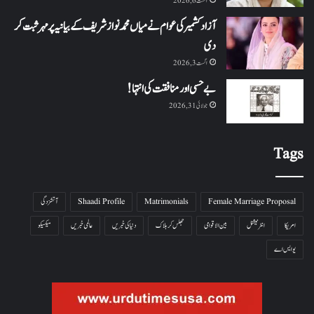
اگست 6, 2026
آزاد کشمیر کی عوام نے میاں محمد نواز شریف کے بیانیہ پر مہر ثبت کر
دی
اگست 3, 2026
بے حسی اور منافقت کی انتہا !
جولائی 31, 2026
Tags
Female Marriage Proposal
Matrimonials
Shaadi Profile
آتشزدگی
امریکا
انٹرنیشنل
بین الاقوامی
جھلس کر ہلاک
دنیا کی خبریں
عالمی خبریں
میکسیکو
یو ایس اے