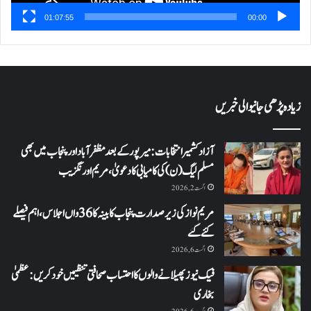
01:07:55
00:00
زیادہ پڑھی جانیوالی خبریں
آزاد کشمیر انتخابات: میرپور کے بعد مظفرآباد اور پنجاب میں بھی
مسلم لیگ (ن) کی کامیابی کا دعویٰ، مریم اورنگزیب
اگست 2, 2026
مریم نواز کی زیر صدارت پنجاب کابینہ کا 36واں اجلاس،اہم فیصلے
کئے گئے
اگست 6, 2026
فیک نیوز پھیلانے والوں کا احتساب صحافتی تنظیمیں خود کریں: عظمیٰ
بخاری