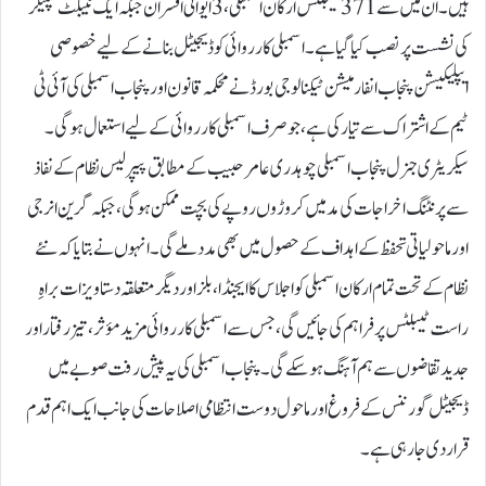
ہیں۔ ان میں سے 371 ٹیبلٹس ارکان اسمبلی، 3 ایوانی افسران جبکہ ایک ٹیبلٹ سپیکر
کی نشست پر نصب کیا گیا ہے۔اسمبلی کارروائی کو ڈیجیٹل بنانے کے لیے خصوصی
ایپلیکیشن پنجاب انفارمیشن ٹیکنالوجی بورڈ نے محکمہ قانون اور پنجاب اسمبلی کی آئی ٹی
ٹیم کے اشتراک سے تیار کی ہے، جو صرف اسمبلی کارروائی کے لیے استعمال ہوگی۔
سیکریٹری جنرل پنجاب اسمبلی چوہدری عامر حبیب کے مطابق پیپر لیس نظام کے نفاذ
سے پرنٹنگ اخراجات کی مد میں کروڑوں روپے کی بچت ممکن ہوگی، جبکہ گرین انرجی
اور ماحولیاتی تحفظ کے اہداف کے حصول میں بھی مدد ملے گی۔انہوں نے بتایا کہ نئے
نظام کے تحت تمام ارکان اسمبلی کو اجلاس کا ایجنڈا، بلز اور دیگر متعلقہ دستاویزات براہِ
راست ٹیبلٹس پر فراہم کی جائیں گی، جس سے اسمبلی کارروائی مزید مؤثر، تیز رفتار اور
جدید تقاضوں سے ہم آہنگ ہو سکے گی۔ پنجاب اسمبلی کی یہ پیش رفت صوبے میں
ڈیجیٹل گورننس کے فروغ اور ماحول دوست انتظامی اصلاحات کی جانب ایک اہم قدم
قرار دی جا رہی ہے۔