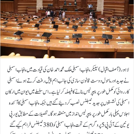
لاہور( آصف اقبال) سپیکر پنجاب اسمبلی ملک محمد احمد خان کی قیادت میں پنجاب اسمبلی
نے جدید اور ماحول دوست قانون سازی کی جانب اہم پیش رفت کرتے ہوئے اسمبلی
کارروائی کو مکمل طور پر پیپر لیس بنانے کا فیصلہ کر لیا ہے۔ اس سلسلے میں ایوان میں ارکان
اسمبلی کی نشستوں پر جدید ٹیبلٹس نصب کر دئیے گئے ہیں جبکہ پنجاب اسمبلی کا آئندہ
اجلاس پہلی بار مکمل طور پر پیپر لیس انداز میں منعقد ہوگا۔تفصیلات کے مطابق یورپی
یونین کے آئی پی 5 پروگرام کے تحت پنجاب اسمبلی کو 380 ٹیبلٹس فراہم کیے گئے