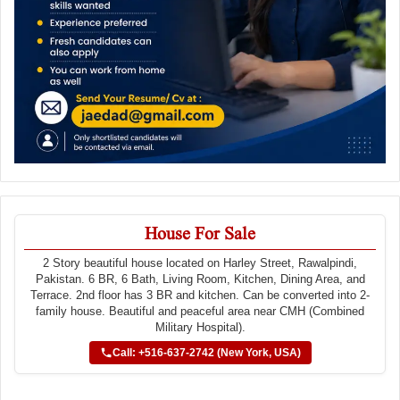
House For Sale
2 Story beautiful house located on Harley Street, Rawalpindi,
Pakistan. 6 BR, 6 Bath, Living Room, Kitchen, Dining Area, and
Terrace. 2nd floor has 3 BR and kitchen. Can be converted into 2-
family house. Beautiful and peaceful area near CMH (Combined
Military Hospital).
Call: +516-637-2742 (New York, USA)