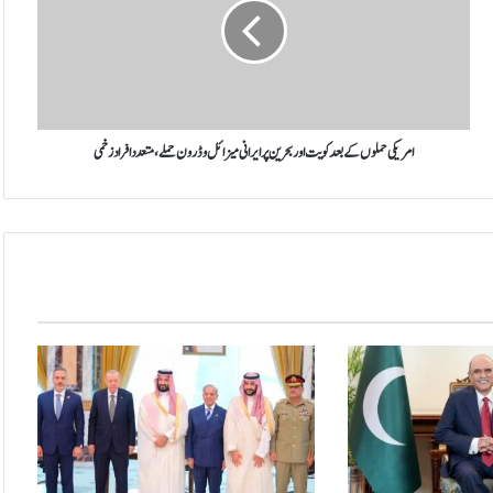
ی
ک
ی
ح
م
ل
و
امریکی حملوں کے بعد کویت اور بحرین پر ایرانی میزائل و ڈرون حملے، متعدد افراد زخمی
ں
ک
ے
ب
ع
د
ک
و
ی
ت
ا
و
ر
ب