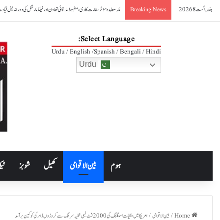
ہفتہ, اگست 8 2026
صدر آصف علی زرداری کا مکہ مشترکہ دفاعی معاہدے کا خیرمقدم
Breaking News
Select Language:
Urdu / English /Spanish / Bengali / Hindi
Urdu
ہوم
بین الاقوامی
کھیل
شوبز
ٹیک
Home
/
بین الاقوامی
/
امریکا میں منشیات اسمگلنگ کی 2000 فٹ لمبی خفیہ سرنگ سے کروڑوں ڈالر کی کوکین برآمد