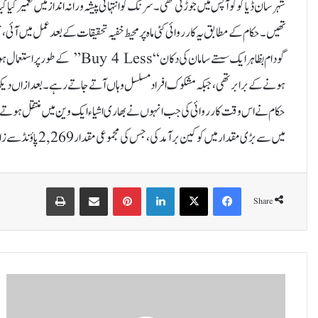
شہر سان ڈیاگو کو آپس میں جوڑتی تھی۔ سرنگ کو انتہائی پیشہ ورانہ انداز میں تعمیر کیا گی
تھیں۔حکام کے مطابق یہ کارروائی کئی ماہ پر محیط خفیہ تحقیقات کے بعد عمل میں آئی
گودام بظاہر ایک سستے سامان کی دکا
حکام نے اس وقت کارروائی کی جب انہوں نے بھاری اشیاء ایک وین میں منتقل ہوتے د
میں سے بڑی مقدار میں کوکین برآمد کی، جس کی مجموعی مقدار 2,269 پاؤنڈ سے زائد بتائی گئی ہے۔
Print
Share via Email
Pinterest
LinkedIn
X
Facebook
Share
پ
ن
ج