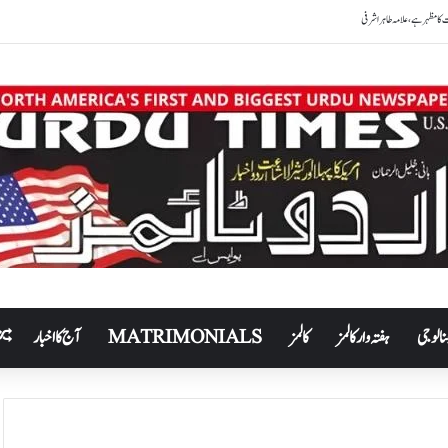
نالوجی
ہفتہ وار کالمز
کالمز
MATRIMONIALS
آج کا اخبار