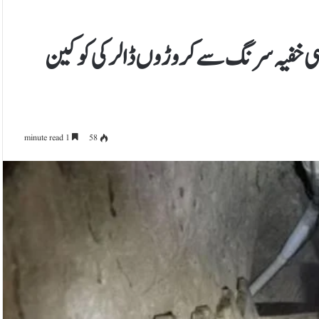
 منشیات اسمگلنگ کی 2000 فٹ لمبی خفیہ سرنگ سے کروڑوں ڈالر کی کوکین
1 minute read
58