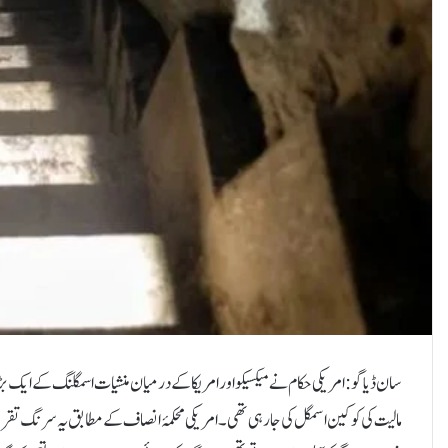
سان ڈیاگو: امریکی حکام نے میکسیکو اور امریکا کے درمیان منشیات اسمگلنگ کے ایک