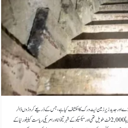
 بڑے اور جدید زیرِ زمین نیٹ ورک کا انکشاف کیا ہے، جس کے ذریعے کروڑوں ڈالر
مالیت کی کوکین اسمگل کی جا رہی تھی۔امریکی محکمۂ انصاف کے مطابق یہ سرنگ تقریباً 2,000 فٹ طویل تھی اور میکسیکو کے شہر تیخوانا اور امریکی ریاست کیلیفورنیا کے