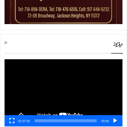
ویڈیوز
ویڈیو
پلیئر
01:07:55
00:00