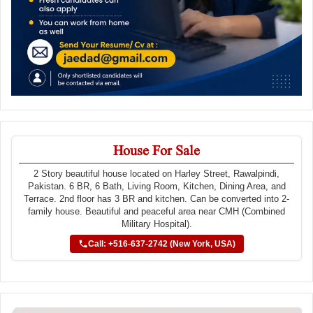
House For Sale
2 Story beautiful house located on Harley Street, Rawalpindi,
Pakistan. 6 BR, 6 Bath, Living Room, Kitchen, Dining Area, and
Terrace. 2nd floor has 3 BR and kitchen. Can be converted into 2-
family house. Beautiful and peaceful area near CMH (Combined
Military Hospital).
Call: +516-637-2742 (New York, USA)