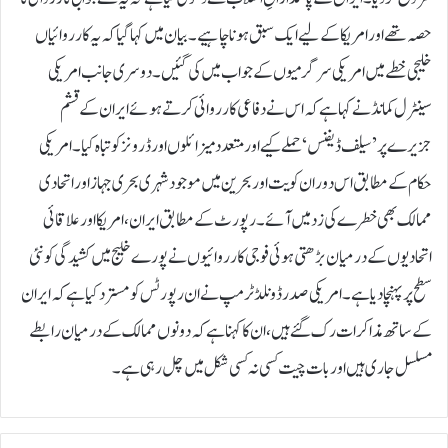
حصہ تھے اور امریکا کے لیے ایک سبق ہونا چاہیے۔ بیان میں کہا گیا کہ یہ کارروائیاں
خلیجی خطے میں امریکی سرگرمیوں کے جواب میں کی گئیں۔دوسری جانب امریکی
سینٹرل کمانڈ نے کہا ہے کہ اس نے دفاعی کارروائی کرتے ہوئے ایران کے قشم
جزیرے پر ’سیلف ڈیفنس‘ حملے کیے اور متعدد میزائلوں اور ڈرونز کو تباہ کیا۔امریکی
حکام کے مطابق اس دوران کویت اور بحرین میں موجود شہری بحری جہاز اور اتحادی
ممالک بھی خطرے کی زد میں آئے۔رپورٹ کے مطابق ایران، امریکا اور علاقائی
اتحادیوں کے درمیان بڑھتی ہوئی فوجی کارروائیوں نے پورے خلیج میں کشیدگی کو نئی
سطح پر پہنچا دیا ہے۔امریکی صدر ڈونلڈ ٹرمپ نے ان رپورٹس کو مسترد کیا ہے کہ ایران
کے ساتھ مذاکرات رک گئے ہیں، ان کا کہنا ہے کہ دونوں ممالک کے درمیان رابطے
مسلسل جاری ہیں اور بات چیت کسی نہ کسی شکل میں چل رہی ہے۔