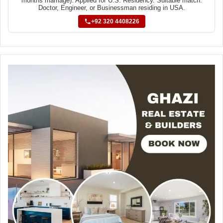
months marriage). Applied for U.S. Residency. Suitable match:
Doctor, Engineer, or Businessman residing in USA.
+92 320 4408226