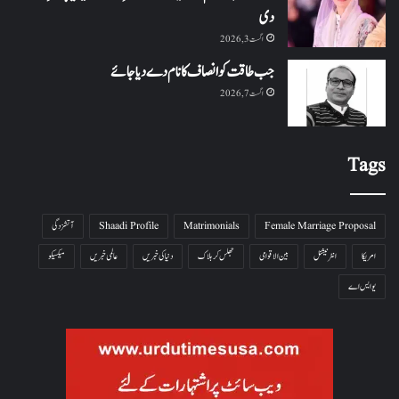
دی
اگست 3, 2026
جب طاقت کو انصاف کا نام دے دیا جائے
اگست 7, 2026
Tags
Female Marriage Proposal
Matrimonials
Shaadi Profile
آتشزدگی
امریکا
انٹرنیشنل
بین الاقوامی
جھلس کر ہلاک
دنیا کی خبریں
عالمی خبریں
میکسیکو
یو ایس اے