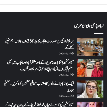
زیادہ پڑھی جانیوالی خبریں
مریم نواز کی زیر صدارت پنجاب کابینہ کا 36واں اجلاس،اہم فیصلے
کئے گئے
اگست 6, 2026
آزاد کشمیر انتخابات: میرپور کے بعد مظفرآباد اور پنجاب میں بھی
مسلم لیگ (ن) کی کامیابی کا دعویٰ، مریم اورنگزیب
اگست 2, 2026
فیک نیوز پھیلانے والوں کا احتساب صحافتی تنظیمیں خود کریں: عظمیٰ
بخاری
اگست 6, 2026
آزاد کشمیر کی عوام نے میاں محمد نواز شریف کے بیانیہ پر مہر ثبت کر