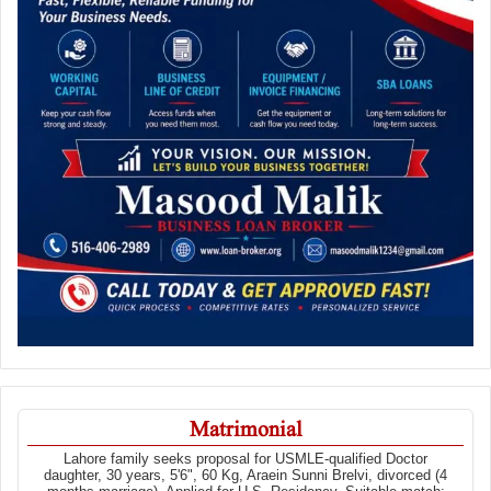
Matrimonial
Lahore family seeks proposal for USMLE-qualified Doctor
daughter, 30 years, 5'6", 60 Kg, Araein Sunni Brelvi, divorced (4