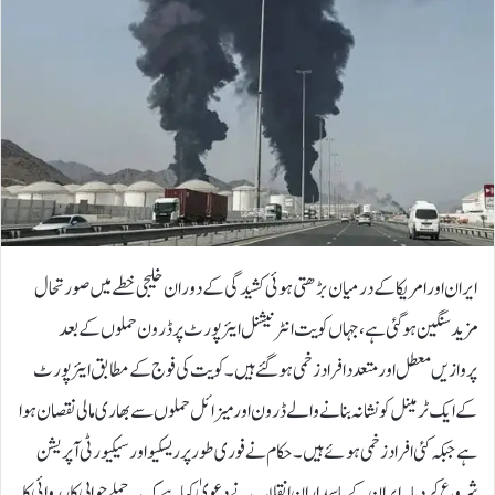
ایران اور امریکا کے درمیان بڑھتی ہوئی کشیدگی کے دوران خلیجی خطے میں صورتحال
مزید سنگین ہو گئی ہے، جہاں کویت انٹرنیشنل ایئرپورٹ پر ڈرون حملوں کے بعد
پروازیں معطل اور متعدد افراد زخمی ہو گئے ہیں۔کویت کی فوج کے مطابق ایئرپورٹ
کے ایک ٹرمینل کو نشانہ بنانے والے ڈرون اور میزائل حملوں سے بھاری مالی نقصان ہوا
ہے جبکہ کئی افراد زخمی ہوئے ہیں۔ حکام نے فوری طور پر ریسکیو اور سیکیورٹی آپریشن
شروع کر دیا۔ایران کے پاسدارانِ انقلاب نے دعویٰ کیا ہے کہ یہ حملے جوابی کارروائی کا