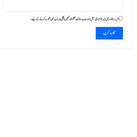
اس براؤزر میں میرا نام، ای میل، اور ویب سائٹ محفوظ رکھیں اگلی بار جب میں تبصرہ کرنے کےلیے۔