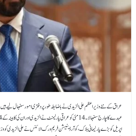
عراق کے نئے وزیر اعظم علی الزیدی نے باضابطہ طور پر دفتری امور سنبھال لیے ہیں۔ 
اپریل کو بڑے پارلیمانی بلاک، کوآرڈینیشن فریم ورک الائنس نے علی الزیدی کو وز