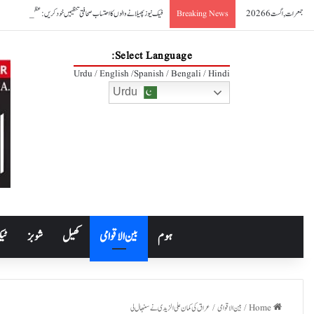
جمعرات, اگست 6 2026
فیک نیوز پھیلانے والوں کا احتساب صحافتی تنظیمیں خود کریں: عظمیٰ بخاری
Breaking News
Select Language:
Urdu / English /Spanish / Bengali / Hindi
Urdu
ہوم
بین الاقوامی
کھیل
شوبز
ٹیک
Home
/
بین الاقوامی
/
عراق کی کمان علی الزیدی نے سنبھال لی