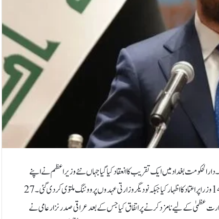
دارالحکومت بغداد میں ایک تقریب کا انعقاد کیا گیا جہاں نئے وزیر اعظم نے اپنے
عہدے کا چارج سنبھالا۔14 مئی کو عراقی پارلیمنٹ نے الزیدی اور ان کی کابینہ کے 14 وزرا پر اعتماد کا اظہار کیا جبکہ نو دیگر وزارتی عہدوں پر ووٹنگ ملتوی کر دی گئی۔27
ارت عظمیٰ کے لیے نامزد کرنے پر اتفاق کیا جس کے بعد عراقی صدر نزار عامی نے