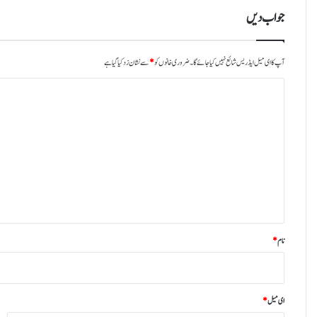
جواب دیں
آپ کا ای میل ایڈریس شائع نہیں کیا جائے گا۔
ضروری خانوں کو
*
سے نشان زد کیا گیا ہے
ت
ب
ص
ر
ہ
*
نام
*
ای میل
*