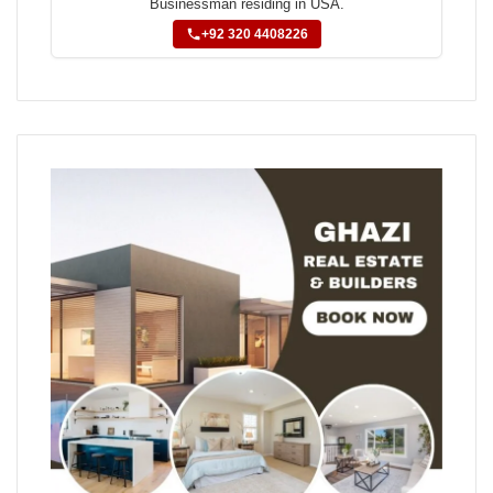
Businessman residing in USA.
+92 320 4408226