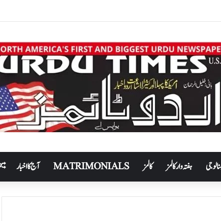
نالوجی
ہفتہ وار کالمز
کالمز
MATRIMONIALS
آج کا اخبار