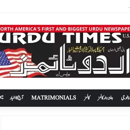
 مشترکہ دفاعی معاہدہ
نالوجی
ہفتہ وار کالمز
کالمز
MATRIMONIALS
آج کا اخبار