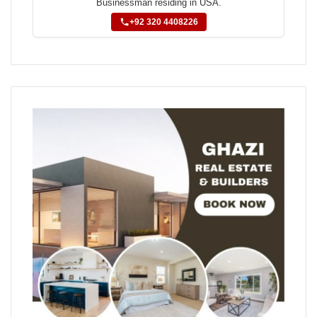
Businessman residing in USA.
+92 320 4408226