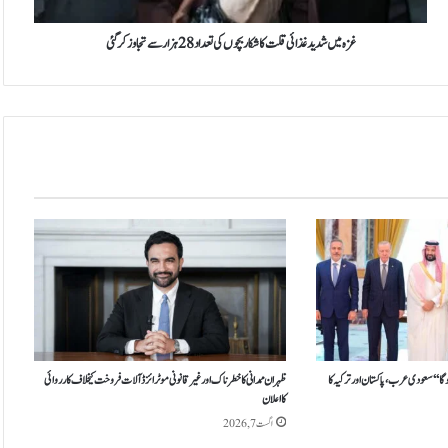
د
ی
د
غزہ میں شدید غذائی قلت کا شکار بچوں کی تعداد 28 ہزار سے تجاوز کرگئی
غ
ذ
ا
ئ
ی
ق
ل
ت
ک
ا
ش
ک
ا
ر
ب
چ
ہوگا‘‘سعودی عرب، پاکستان اور ترکیہ کا
ظہران ممدانی کاخطرناک اور غیر قانونی موٹرائزڈ آلات فروخت کیخلاف کارروائی
کااعلان
و
ں
اگست 7, 2026
ک