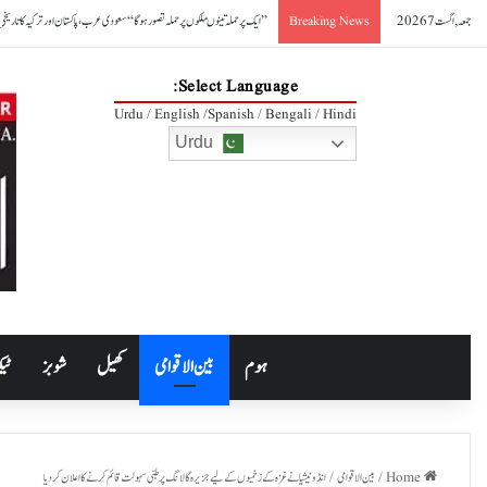
جمعہ, اگست 7 2026
’’ایک پر حملہ تینوںملکوں پر حملہ تصور ہوگا‘‘سعودی عرب، پاکستان اور ترکیہ کا تاریخی
Breaking News
Select Language:
Urdu / English /Spanish / Bengali / Hindi
Urdu
ہوم
بین الاقوامی
کھیل
شوبز
ٹیک
Home
/
بین الاقوامی
/
انڈونیشیا نے غزہ کے زخمیوں کے لیے جزیرہ گالانگ پر طبی سہولت قائم کرنے کا اعلان کر دیا