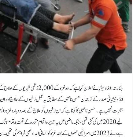
جکارتہ: انڈونیشیا نے اعلان کیا ہے کہ
انڈونیشیائی صدر کے ترجمان حسن ناصبی کے مطابق یہ عمل زخمیوں کے علاج اور ان کے 
لیے 2020 میں کی گئی تھی، جبکہ ماضی میں یہ جزیرہ اقوام متحدہ کے تحت ویتنام