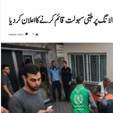
لانگ پر طبی سہولت قائم کرنے کا اعلان کر دیا
1 minute read
71