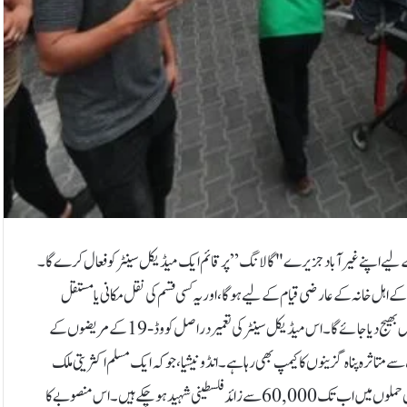
 وہ غزہ کے 2,000 زخمی شہریوں کے علاج کے لیے اپنے غیر آباد جزیرے "گالانگ” پر قائم ایک میڈیکل سینٹر کو فعال کرے گا۔
اہل خانہ کے عارضی قیام کے لیے ہوگا، اور یہ کسی قسم کی نقل مکانی یا مستقل
ہجرت نہیں ہے۔حسن ناصبی کا کہنا ہے کہ ان زخمیوں کو علاج کے بعد دوبارہ غزہ واپس بھیج دیا جائے گا۔ اس میڈیکل سینٹر کی تعمیر دراصل کووڈ-19 کے مریضوں کے
 جنگ سے متاثرہ پناہ گزینوں کا کیمپ بھی رہا ہے۔انڈونیشیا، جو کہ ایک مسلم اکثریتی ملک
ہے، نے 2023 میں اسرائیلی حملوں کے بعد غزہ کو انسانی امداد بھی فراہم کی تھی۔ ان حملوں میں اب تک 60,000 سے زائد فلسطینی شہید ہو چکے ہیں۔اس منصوبے کا