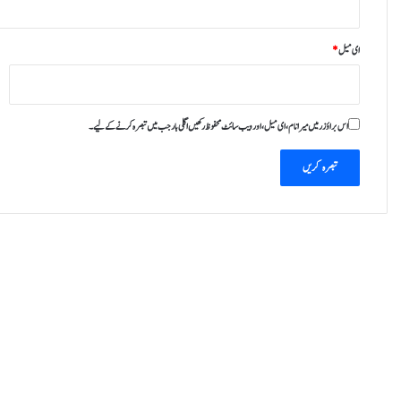
ا
ں
ای میل
*
ب
ح
ق
اس براؤزر میں میرا نام، ای میل، اور ویب سائٹ محفوظ رکھیں اگلی بار جب میں تبصرہ کرنے کےلیے۔