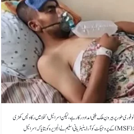
کشاف کیا ہے کہ غزہ میں 10 ہزار سے زائد افراد کو فوری طور پر بیرونِ ملک طبی امداد درکار ہے، لیکن اسرائیل انخلا میں رکاوٹیں کھڑی
کر رہا ہے اور طبی امداد تک رسائی کو بھی محدود کیے ہوئے ہے۔ڈاکٹرز وِد آؤٹ بارڈرز (MSF) کے پروجیکٹ کوآرڈینیٹر ہانی اسلیم نے الجزیرہ کو بتایا کہ اسرائیل