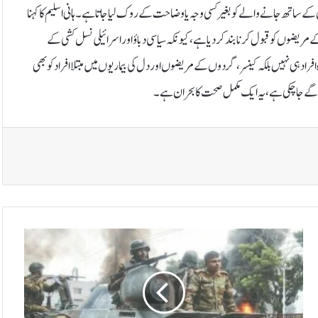
کے ساتھ جانے والے کو بغیر کسی وجہ یا وضاحت کے روک لیا جاتا ہے۔ہانی اسلیم کا کہنا
یضوں کو قبول کرنا بند کر دیا ہے، کیونکہ سیاسی دباؤ اور اسرائیلی نسل کشی کے
اد ہی نہیں بلکہ کینسر، گردوں کے مریضوں اور دل کی بیماریوں میں مبتلا افراد کو بھی
ٓگے جا چکی ہے، یہ ایک مکمل صحت کا بحران ہے۔
ب
ن
گ
ل
ہ
د