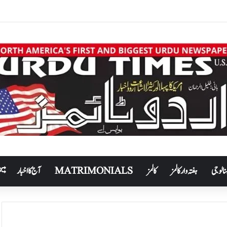
نالوجی
ہفتہ وار کالمز
کالمز
MATRIMONIALS
آج کا اخبار