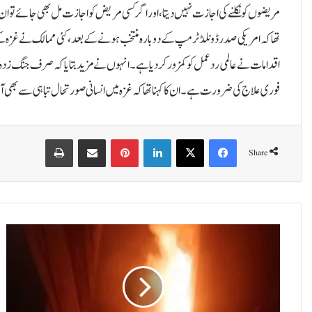
مریضوں کو نکلنے کی اجازت نہیں دیتا، اور اگر کسی مریض کو اجازت مل بھی جائے تو ان 
تھا کہ امریکی صدر ڈونلڈ ٹرمپ کے دوبارہ منتخب ہونے کے بعد، کئی ممالک نے غزہ کے مر
اقدامات نے عالمی ردعمل کو کمزور کر دیا ہے۔انہوں نے مزید بتایا کہ صرف جنگ زدہ افر
فوری علاج کی ضرورت ہے۔ان کا کہنا تھا کہ غزہ میں انسانی صورتحال تباہی سے بھی ا
Print
Share via Email
Pinterest
LinkedIn
X
Facebook
Share
ع
ر
ا
ق
ک
ے