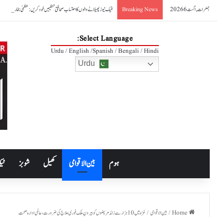
جمعرات, اگست 6 2026
فیک نیوز پھیلانے والوں کا احتساب صحافتی تنظیمیں خود کریں: عظمیٰ بخاری
Breaking News
Select Language:
Urdu / English /Spanish / Bengali / Hindi
Urdu
ہوم
بین الاقوامی
کھیل
شوبز
ٹیک
Home
/
بین الاقوامی
/
غزہ میں 10 ہزار سے زائد مریضوں کو بیرونِ ملک فوری علاج کی ضرورت، عالمی ادارہ صحت