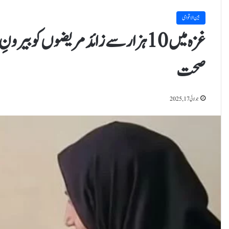
بین الاقوامی
غزہ میں 10 ہزار سے زائد مریضوں کو 
صحت
جولائی 17, 2025