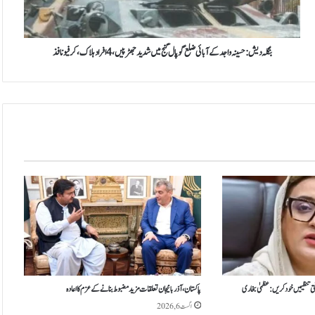
ی
ش
:
ح
بنگلہ دیش: حسینہ واجد کے آبائی ضلع گوپال گنج میں شدید جھڑپیں، 4 افراد ہلاک، کرفیو نافذ
س
ی
ن
ہ
و
ا
ج
د
ک
ے
آ
ب
ا
ئ
ی
ض
تی تنظیمیں خود کریں: عظمیٰ بخاری
پاکستان، آذربائیجان تعلقات مزید مضبوط بنانے کے عزم کا اعادہ
ل
اگست 6, 2026