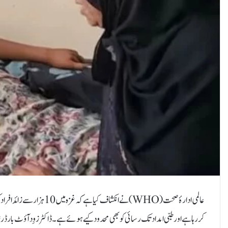
عالمی ادارۂ صحت (WHO) نے ان