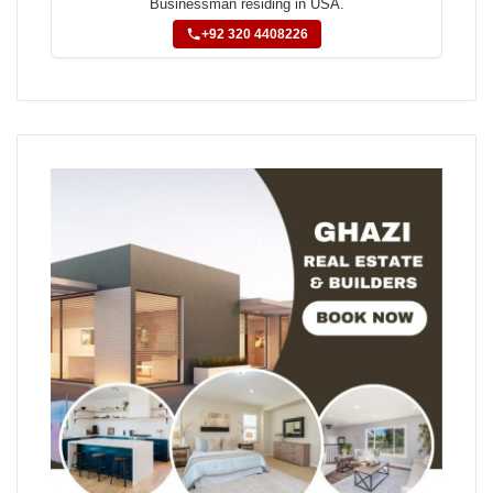
Businessman residing in USA.
+92 320 4408226