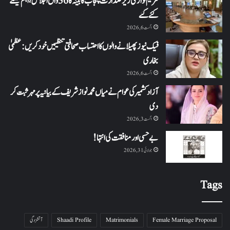
مریم نواز کی زیر صدارت پنجاب کابینہ کا 36واں اجلاس،اہم فیصلے
کئے گئے
اگست 6, 2026
فیک نیوز پھیلانے والوں کا احتساب صحافتی تنظیمیں خود کریں: عظمیٰ
بخاری
اگست 6, 2026
آزاد کشمیر کی عوام نے میاں محمد نواز شریف کے بیانیہ پر مہر ثبت کر
دی
اگست 3, 2026
بے حسی اور منافقت کی انتہا !
جولائی 31, 2026
Tags
Female Marriage Proposal
Matrimonials
Shaadi Profile
آتشزدگی