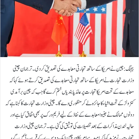
بیجنگ: چین نے امریکا کے ساتھ تجارتی معاہدے کی تصدیق کردی۔ ترجمان چینی
وزارت تجارت نے امریکا کے ساتھ تجارتی معاہدے کی تصدیق کرتے ہوئے کہا کہ
معاہدے کے تحت امریکا تجارت پرعائد پابندیاں ختم کرے گا جب کہ چین برآمدی
کنٹرولز کے تحت اشیاء کا جائزہ لے کر منظوری دے گا۔ چینی وزارت تجارت کا کہنا ہےکہ
دونوں ممالک نے جنیوا معاہدے کے نفاذ کے لیے فریم ورک پر بھی اتفاق کیا ہے اور
حالیہ لندن مذاکرات کے بعد تفصیلات کی توثیق کی گئی ہے۔ترجمان چینی وزارت
تجارت نے مزید کہا کہ امید ہے امریکا اور چین ایک دوسرے کے قریب آئیں گے،