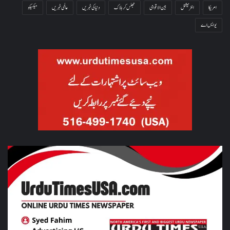
امریکا
انٹرنیشنل
بین الاقوامی
جھلس کر ہلاک
دنیا کی خبریں
عالمی خبریں
میکسیکو
یو ایس اے