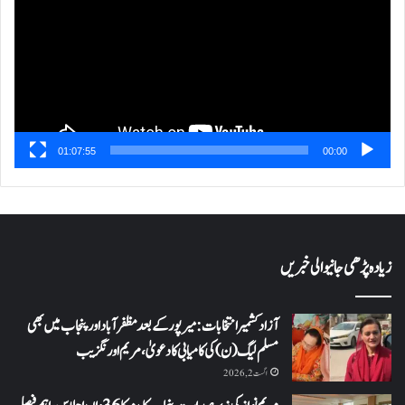
01:07:55
00:00
زیادہ پڑھی جانیوالی خبریں
آزاد کشمیر انتخابات: میرپور کے بعد مظفرآباد اور پنجاب میں بھی
مسلم لیگ (ن) کی کامیابی کا دعویٰ، مریم اورنگزیب
اگست 2, 2026