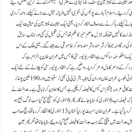
ن کے بعد سینیٹ کے چیئرمین یوسف رضا گیلانی نے ملٹری اسٹیبلشمنٹ کے گرین سگنل دینے
ی کر دئیے۔ اسلام آباد سے پولیس کی نفری انہیں اڈیالہ جیل سے لانے کیلئے روانہ کر دی
 جانے کیلئے رہا کرنے سے صاف انکار کردیا۔ یعنی ایک سینیٹ چیئرمین کی حیثیت ایک
ٹ کا نہیں تھا بلکہ جنرل عاصم منیر کا حکم تھا جس کی تعمیل کی گئی اور جناب سابق
ا لوکی ورگا منہ جھکا کر شرمندہ شرمندہ ہو کر خاموشی سے بیٹھ گئے۔یعنی ملک کے اس
ایک ڈھکوسلہ سا کیس ہے القادر یونیورسٹی کا جس میں عمران خان پر الزام ہے کہ
 سے برطانیہ آنیوالے 190ملین پونڈز میں خرد برد کر کے ادھر کا مال ادھر کر دیا۔ واضح رہے کہ القادر یونیورسٹی کو چلانے کے لئے ایک
ٹرسٹ فنڈ قائم کیا گیا ہے جس سے ٹرسٹیز کو ایک روپیہ بھی نہیں مل سکتا ہے، غیر قانونی طور پر عمران خان اور ان کی اہلیہ بشریٰ بی بی بھی ٹرسٹیز ہیں اور 190 ملین پونڈز
 کافی عرصہ بیشتر اس کیس کا فیصلہ کرچکی ہے جس کا اعلان کرنا باقی ہے۔ عدالت نے
پہلے اعلان کیا کہ فیصلہ 13دسمبر کو سنایا جائے گا مگر کسی کے کہنے پر عین وقت پر کیاگیا کہ فیصلہ اب 6 جنوری کو سنایا جائے گا۔ پھر 6 جنوری کو اسٹیج سج گیا سب لوگ جمع ہو
گئے پنڈال میں مگر پھر کسی کے حکم پر کہاگیا کہ یہ فیصلہ 13 جنوری تک کے لئے موخر کر دیا گیا ہے۔ عمران خان سمیت پورا پاکستان 13 جنوری کا انتظار کررہا تھا، جج صاحب
 عدالت میں پہنچ گئے جب عدالت کا فیصلہ صبح گیارہ بجے سنایا جانا تھا مگر پھر عین