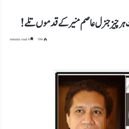
ہر چیز جنرل عاصم منیر کے قدموں تلے!
4 minutes read
104