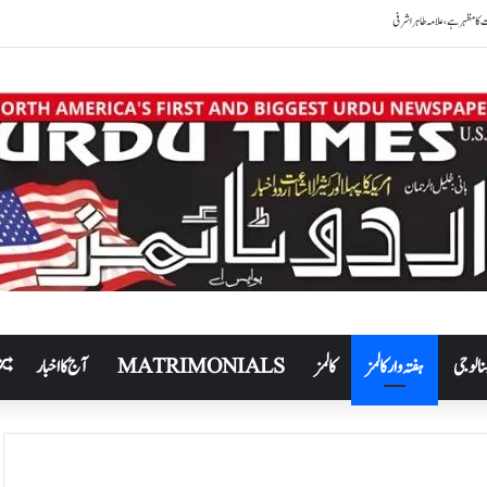
نالوجی
ہفتہ وار کالمز
کالمز
MATRIMONIALS
آج کا اخبار