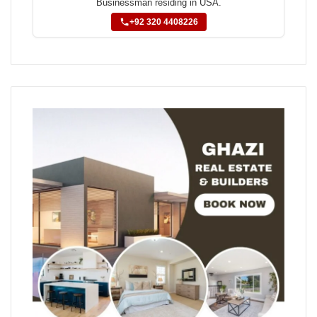
Businessman residing in USA.
+92 320 4408226