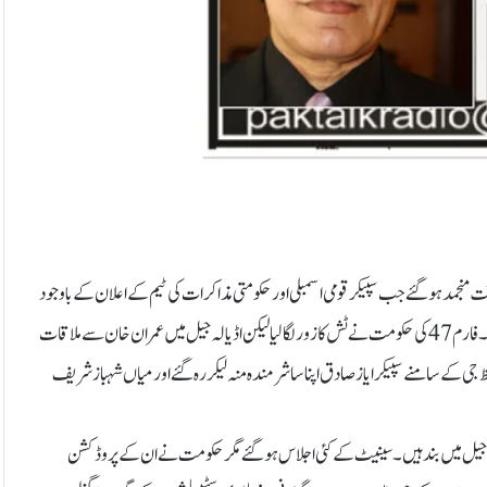
منجمد ہو گئے جب سپیکر قومی اسمبلی اور حکومتی مذاکرات کی ٹیم کے اعلان کے باوجود
پاکستان تحریک انصاف کی مذاکراتی ٹیم کو اڈیالہ جیل میں ملاقات کی اجازت نہ دی گئی۔ فارم 47کی حکومت نے ٹش کا زور لگا لیا لیکن اڈیالہ جیل میں عمران خان سے ملاقات
جی کے سامنے سپیکر ایاز صادق اپنا سا شرمندہ منہ لیکر رہ گئے اور میاں شہبازشریف
سل جیل میں بند ہیں۔ سینیٹ کے کئی اجلاس ہو گئے مگر حکومت نے ان کے پروڈکشن