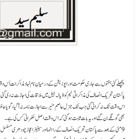
پچھلے کئی ہفتوں سے جاری حکومت اور اپوزیشن کے درمیان نام نہاد مذاکرات اُس وقت 
اس وقت تک نہ کرائی گئی جب تک جنرل عاصم منیر سے اجازت نامہ نہ آگیا، گویا حافظ 
بھی گونگے بن گئے اور یہ بات ثابت ہو گئی کہ اس وقت اصل حکمرانی کس کی ہے۔
9 مئی کے بعد سے پاکستان تحریک انصاف کے راہنما اور سینیٹر اعجاز چودھری مسل