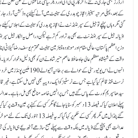
آرڈرز کبھی جاری نہ کئے، آخر کار پی ٹی آئی اور دیگر سیاسی جماعتوں کے لعن طع
کے بعد، پہلی مرتبہ سینیٹر اعجاز چوہدری کے سینیٹ میں آنے کیلئے پروڈکشن آرڈر جار
گئی مگر وہاں پہنچے تو جیل کے سپرنٹنڈنٹ نے اعجاز چوہدری کو سینیٹ کے اجلاس کیلئے
اڈیالہ جیل کے سپرنٹنڈنٹ سے بھی بدتر اورکم تر ہے لیکن دراصل یہ انکار جیل سپرنٹنڈن
وزیراعظم پاکستان، عالمی مقام اور موجودہ چیئرمین سینیٹ محترم یوسف رضا گیلانی اپن
وقت کے شہنشاہ معظم عالی جاہ حافظ عاصم منیر شاہ نے ان کو بھی ذلیل و خوار کرادیا۔ 
انہوں نے اس یونیورسٹی کے حوالے
سیدھا سپریم کورٹ کے پاس گئے ہیں جس پر انہیں خاصہ منافع بھی مل رہا ہے۔ عدالت
عدالت بھی پہنچ گئے اڈیالہ میں بلکہ وقت سے پہلے صبح ساڑھے آٹھ بجے ہی اڈیالہ کی جیل