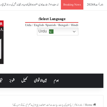
ہفتہ, اگست 8 2026
صدر آصف علی زرداری کا مکہ مشترکہ دفاعی معاہدے کا خیرمقدم
Breaking News
Select Language:
Urdu / English /Spanish / Bengali / Hindi
Urdu
ہوم
بین الاقوامی
کھیل
شوبز
ٹیک
Home
/
ہفتہ وار کالمز
/
پاکستان کی ریاست، سیاست، عدالت، صحافت ہر چیز جنرل عاصم منیر کے قدموں تلے!