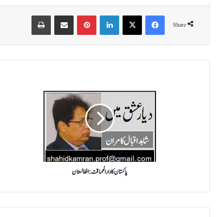
Print
Share via Email
Pinterest
LinkedIn
X
Facebook
Share
پ
ا
ک
س
ت
ا
ن
ک
ا
د
پاکستان کا دارالحماقت:افغانستان
ا
ر
ا
ل