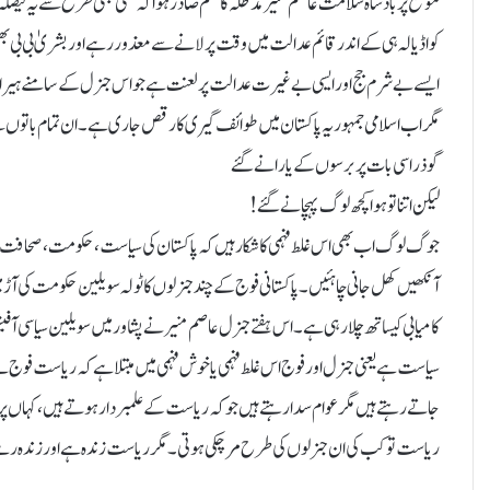
موقع پر بادشاہ سلامت عاصم منیر مدظلہ کا حکم صادر ہوا کہ کسی بھی طرح سے یہ فیصلہ 
کو اڈیالہ ہی کےاندر قائم عدالت میں وقت پر لانے سے معذور رہے اور بشریٰ بی بی بھی ص
ایسے بے شرم جج اور ایسی بے غیرت عدالت پر لعنت ہے جو اس جنرل کے سامنے ہیرا م
مگر اب اسلامی جمہوریہ پاکستان میں طوائف گیری کا رقص جاری ہے۔ ان تمام باتوں سے 
گو ذرا سی بات پر برسوں کے یارانے گئے
لیکن اتنا تو ہوا کچھ لوگ پہچانے گئے!
جوگ لوگ اب بھی اس غلط فہمی کا شکار ہیں کہ پاکستان کی سیاست، حکومت، صحافت اور 
کامیابی کیساتھ چلارہی ہے۔ اس ہفتے جنرل عاصم منیر نے پشاور میں سویلین سیاسی آ
سیاست ہے یعنی جنرل اور فوج اس غلط فہمی یا خوش فہمی میں مبتلا ہے کہ ریاست فوج 
جاتے رہتے ہیں مگر عوام سدا رہتے ہیں جو کہ ریاست کے علمبردار ہوتے ہیں، کہاں پ
ریاست تو کب کی ان جنرلوں کی طرح مر چکی ہوتی۔ مگر ریاست زندہ ہے اور زندہ رہ