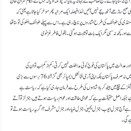
آج نہ سنایا جائے۔ جج صاحب نے بہانہ یہ بنایا کہ چونکہ اڈیالہ جیل کے حکام عمران خان
بح ساڑھے آٹھ بجے نہیں آئیں لہٰذا فیصلہ ایک مرتبہ پھر موخر کیا جاتا ہے یعنی کہ
نڈی کی طوائف کی طرح اشاروں پر ناچ رہی ہے۔ اس سے پہلے طوائف الملوکی تو سنا تھا
اور کچھ نہ سہی مگر ایک بات تو ثابت ہو گئی۔ بقول فاطر غزنوی
عدالت میں پاکستان کی فوج کوئی مداخلت نہیں کرتی، کم از کم اب تو ان کی
آنکھیں کھل جانی چاہئیں۔ پاکستانی فوج کے چند جنرلوں کاٹولہ سویلین حکومت کی آڑ میں نہ صرف پاکستان بلکہ اپنی آرمی فنانشل ایمپائر بھی گزشتہ 76 برسوں سے بڑی
فیشلز کے بیچ میں بیٹھ کر بادشاہوں کی طرح سے فرمان جاری کیا ہے کہ ریاست ہے
ہے جبکہ اصل حقیقت یہ ہے کہ عوامی طاقت اور عوام ریاست ہوتے ہیں، جنرلز تو آتے
ر ہے آج جنرل ایوب، جنرل یحییٰ، جنرل ضیاء اور جنرل مشرف؟ اگر یہ ریاست ہوتے تو
ے گی۔