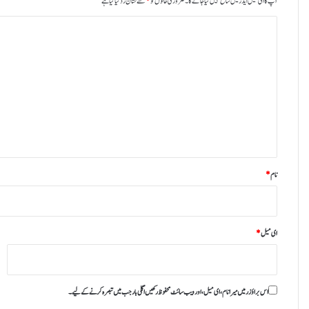
آپ کا ای میل ایڈریس شائع نہیں کیا جائے گا۔
ضروری خانوں کو
*
سے نشان زد کیا گیا ہے
ت
ب
ص
ر
ہ
*
نام
*
ای میل
*
اس براؤزر میں میرا نام، ای میل، اور ویب سائٹ محفوظ رکھیں اگلی بار جب میں تبصرہ کرنے کےلیے۔