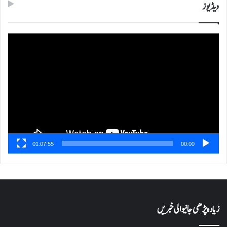
ویڈیوز
ویڈیو
پلیئر
01:07:55
00:00
زیادہ پڑھی جانیوالی خبریں