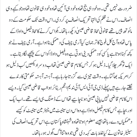
ضرورت نہیں تھی۔ وہ خود ہی جج تھا وہ خود ہی آئین تھا وہ خود ہی قانون تھا وہ جو کہے وہی
انصاف ۔اس نے ظلم کی انتہا تحریک انصاف پر کر دی۔ اس وقت تک حکومت کے دو
مائوتھ پیس تھے قانونی محاذ قاضی عیسیٰ دیکھ رہا تھا۔ بکواس کرنے کا محاذ فیصل واوڈاکے
پاس تھا وہ آج کل فوج کا ترجمان کیا آرمی چیف کی دھمکی بنا ہوا ہے ۔آرمی چیف نے جو
کچھ کہنا ہوتا ہے یا کسی کو دھمکی دینی ہوتی ہے وہ فیصل واوڈا کو اس کے پیچھے لگادیتا ہے۔
ایک تو گھر چلا گیا۔ ذلیل ہو کر جس کا نام قاضی عیسیٰ تھا اب دوسرا دیکھیں کب ذلیل ہو
کر امریکہ بھاگتا ہے۔ وقت تیزی سے گزرتا جارہا ہے۔ آہستہ آہستہ حکومتی کارندے
نکلتے جارہے ہیں پہلے ڈی جی آئی ایس آئی ندیم انجم ریٹائر ہوا اب قاضی عیسیٰ گیا۔ ویسے
اس کا نام قاضی نہیں پاپی عیسیٰ ہونا چاہیے تھا اس کے ڈھنگ ہی ایسے تھے۔ اب ایک
اور بچا ہے جس کا نام فیصل واوڈا ہے وہ اس دن سینیٹ میں چیئرمین سینیٹ کو کیسے
دھمکیاں دے رہا تھا جیسے معلوم ہوتا تھا وہ شہنشاہ پاکستان ہے اس تحریک انصاف کی
سینیٹر خاتون نے کیا غلط بات کہہ دی تھی جو وہ اتنا آگ بگولہ ہو رہا تھا۔