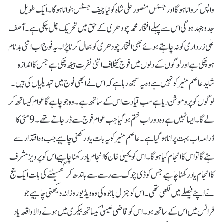
واپس کروانا ہو گا اور جسٹس منصور علی شاہ کو نیا چیف جسٹس بنوانا ہو گا۔ ایک طویل
جدوجہد ہو گی اس سے پہلے افتخار محمد چودھری کے حق میں تحریک چل چکی ہے۔ آصف
علی زرداری کونہ چاہتے ہوئے بھی افتخار چودھری کو بحال کرنا پڑا ۔یہ فوج اب اتنی بدنام
ہو چکی ہے اور لوگوں کے دلوں میں فوج کیخلاف اتنی نفرت بیٹھ چکی ہے جس کا اندازہ
شاید عاصم منیر کو نہیں ہے وہ یہ سمجھ رہا ہے کہ اس نے ابھی فوج میں تبدیلیاں کی ہیں۔
لوگوں کو پروموشن دیا ہے سب قیادت اس کے ساتھ ہے۔ وہ جو چاہے گا عوام کیساتھ کر
لے گا۔ ایسا نہیں ہے وہ دور اب ختم ہو گیا جب عوام فوج سے ڈر جاتے تھے۔ 9مئی کا
ڈرامہ اب بہت پرانا ہو گیا ہے۔ عاصم منیر کو یہ بات یاد رکھنی چاہیے جب وہ اقتدار سے
ہٹے گا تو اس کا انجام کیا ہو گا۔ اس کویحییٰ خان کا انجام یاد رکھنا چاہیے اس کو پرویز مشرف
کا انجام یاد رکھنا چاہیے جس کو ڈی چوک سے رسے سے باندھ کر گھسیٹنے کی بات ایک جج
نے اپنے فیصلے میں لکھی تھی۔ اس کو جنرل باجوہ کی وہ ویڈیو روزانہ دیکھنی چاہیے جو
فرانس میں اس کے ساتھ ہو ۔اس کو قاضی عیسیٰ کیساتھ بیکری میں ہونے والا واقعہ یاد