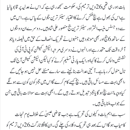
بات ہورہی تھی 26ویں ترمیم کی، حکومت سمجھ رہی ہے کہ اس نے عدلیہ پر قابو پا لیا
ہے اس کی بھول ہے بنچ فکس کرنے کا اختیار سینئر ترین ججوں کے پاس ہے۔ اس میں
سے دو جسٹس منیب اختر اور سینئر ترین جج منصور علی شاہ ہیں۔ دوسرے ان دو ججوں
کے ساتھ 6 جج اور بھی موجود ہیں جنہوں نے تحریک انصاف کے حق میں فیصلہ دیا جو
آخر وقت تک متحد رہے اور انہوں نے دوسری مرتبہ الیکشن کمیشن کو پی ٹی آئی کی
نشستیں واپس کرنے کاکہا اور ایک پارٹی تسلیم کرنے کو کہا لیکن الیکشن کمیشن آج تک
ٹال مٹول کررہا ہے ۔آئینی عدالت بنا لینے سے سارے مسئلے حل نہیں ہو جائیں گے
،ابھی بہت سے مسائل باقی ہیں ۔بنچ کیسے کام کرے گااس میں ججز کون کون سے ہونگے
کیا وہ پرماننٹ بنچ ہو گایا ججز تبدیل ہوتے رہیں گے۔ ابھی بہت سے سوالات باقی ہیں جن
کے جواب ملنا باقی ہیں۔
سب سے اہم بات وکیلوں کی تحریک ہے جب قاضی عیسیٰ کے خلاف یوم نجات
کامیاب ہو گا اس کے بعد ہی تحریک وکلاء کی چلے گی۔ ان کا اگلا ٹارگٹ 26ویں ترمیم کو