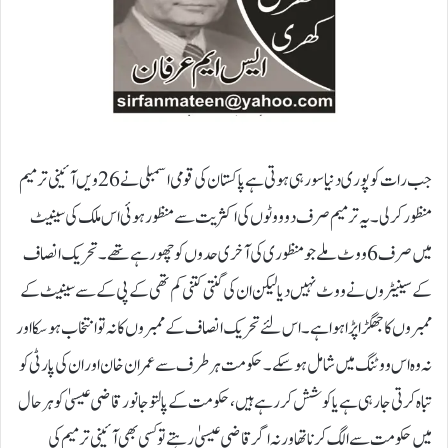
جب رات کو پوری دنیا سو رہی ہوتی ہے پاکستان کی قومی اسمبلی نے 26ویں آئینی ترمیم
منظور کر لی۔ یہ ترمیم صرف دو ووٹوں کی اکثریت سے منظور ہوئی اس ملک کی سینیٹ
میں صرف 6 ووٹ ملے جو منظوری کی آخری حدوں کو چھو رہے تھے۔ تحریک انصاف
کے سینیٹروں نے ووٹ نہیں دیا لیکن ان کی گنتی کتنی کم تھی کے پی کے سے سینیٹ کے
ممبروں کا جھگڑاپڑا ہوا ہے۔ اس لئے تحریک انصاف کے ممبروں کا نہ تو انتخاب ہو سکا اور
نہ وہ اس ووٹنگ میں شامل ہو سکے۔ حکومت ہر طرف سے عمران خان اور ان کی پارٹی کو
تباہ کرتی جارہی ہے یا کوشش کررہے ہیں ،حکومت کے پالتو جانور قاضی عیسیٰ کو ہر حال
میں حکومت سے الگ کرنا تھا ورنہ اگر قاضی عیسیٰ رہتے تو کسی بھی آئینی ترمیم کی