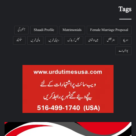
Tags
Female Marriage Proposal
Matrimonials
Shaadi Profile
آتشزدگی
امریکا
انٹرنیشنل
بین الاقوامی
جھلس کر ہلاک
دنیا کی خبریں
عالمی خبریں
میکسیکو
یو ایس اے