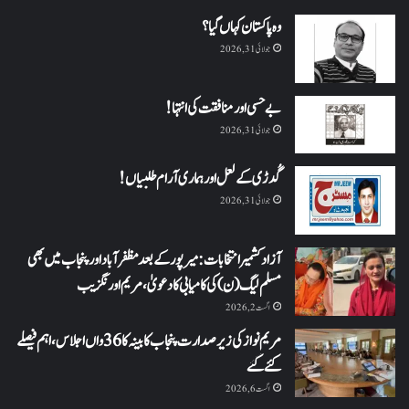
وہ پاکستان کہاں گیا؟
جولائی 31, 2026
بے حسی اور منافقت کی انتہا !
جولائی 31, 2026
گُدڑی کے لعل اور ہماری آرام طلبیاں!
جولائی 31, 2026
آزاد کشمیر انتخابات: میرپور کے بعد مظفرآباد اور پنجاب میں بھی
مسلم لیگ (ن) کی کامیابی کا دعویٰ، مریم اورنگزیب
اگست 2, 2026
مریم نواز کی زیر صدارت پنجاب کابینہ کا 36واں اجلاس،اہم فیصلے
کئے گئے
اگست 6, 2026