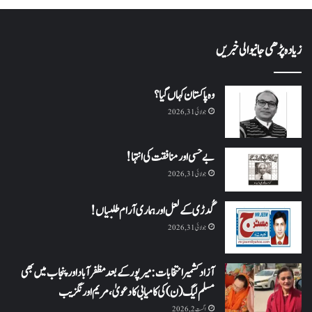
زیادہ پڑھی جانیوالی خبریں
وہ پاکستان کہاں گیا؟
جولائی 31, 2026
بے حسی اور منافقت کی انتہا !
جولائی 31, 2026
گُدڑی کے لعل اور ہماری آرام طلبیاں!
جولائی 31, 2026
آزاد کشمیر انتخابات: میرپور کے بعد مظفرآباد اور پنجاب میں بھی
مسلم لیگ (ن) کی کامیابی کا دعویٰ، مریم اورنگزیب
اگست 2, 2026