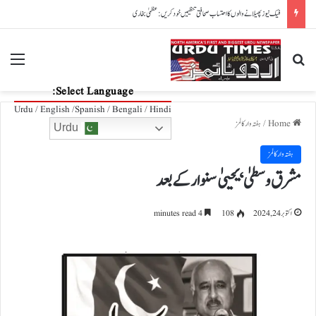
پاکستان، آذربائیجان تعلقات مزید مضبوط بنانے کے عزم کا اعادہ
nu
Search for
Select Language:
Urdu / English /Spanish / Bengali / Hindi
Home
/
ہفتہ وار کالمز
Urdu
ہفتہ وار کالمز
مشرق وسطیٰ ‘ یحییٰ سنوار کے بعد
اکتوبر 24, 2024
108
4 minutes read