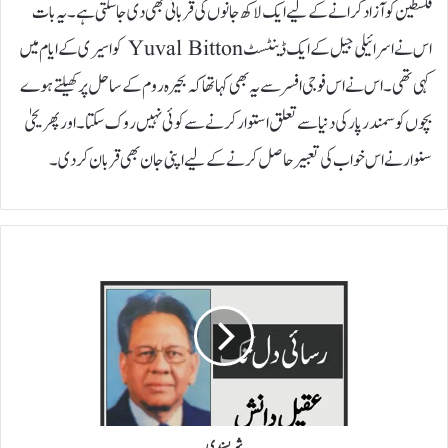
فلسطین کو آزاد کرانے کے لیے ایک لاکھ جانوں کی قربانی بھی دی جا سکتی ہے۔ یہ بات
اس نے اسرائیلی جیل کے ایک ڈینٹسٹ Yuval Bitton کو اسیری کے ایام میں
کہی تھی۔ اس نے اس فوجی افسر سے یہ بھی کہا تھا کہ بحیرہ روم کے ساحل پر کھیلتے ہوے
بچوں کو سمندر پار کی دنیا سے تعلق استوار کرنے سے کوئی نہیں روک سکتا۔ اور پھر یحیٰ
سنوار نے اس خواب کی تعبیر حاصل کرنے کے لیے اپنی جان بھی قربان کر دی۔
ش
ر
پ
س
ن
د
ی
شرپسندی