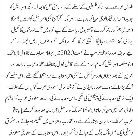
طویل عرصے سے دنیا کو فلسطین کے مسئلے کے دو ریاستی حل کا جھانسہ دیکر اسرائیل کو
جدید اسلحہ اور ٹیکنالو جی مہیا کرتا رہا ہے۔ امریکہ اگر آج بھی اسرائیل کو اربوں ڈالر کا
اسلحہ فراہم کرنابند کر دے تو صیہونی ریاست کے لیے غزہ میں آگ اور خون کا کھیل
جاری رکھنا دشوار ہو جائیگا۔ خلیجی ممالک کو اسرائیل کے دام فریب میں الجھانے کے
لیے سابقہ صدر ڈونلڈ ٹرمپ نے اگست 2020 میں ابراہام معاہدے کا ڈول ڈالا تھا ۔
اسکا مقصد اسرائیل کو عالم اسلام کے لیے قابل قبول بنانا تھا۔ متحدہ عرب امارات اور
بحرین کے بعد سوڈا ن اور مراکش نے بھی اس معاہدے پر دستخط کئے تھے۔ اسی سلسلے کو
آگے بڑھاتے ہوے صدر بائیڈن نے گزشتہ سال سعودی عرب کو ایران کے خلاف
ایک دفاعی معاہدے کی پیشکش کی تھی۔ اس معاہدے کی رو سے سعودی عرب کو وہ تمام
دفاعی سہولتیں مہیا کی جاتیںجو نیٹو ممالک کو حاصل ہیں۔ یہ معاہدہ اگر طے پا جاتا تو
عرب ممالک اور ایران ہمیشہ کے لیے دو متحارب دھڑوں میں تقسیم ہو جاتے اور مشرق
وسطیٰ ایک خطرناک جنگ کے دہانے پر آ کھڑا ہوتا۔ اس معاہدے کے مطابق سعودی