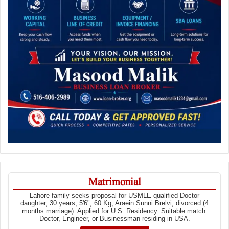
Matrimonial
Lahore family seeks proposal for USMLE-qualified Doctor
daughter, 30 years, 5'6", 60 Kg, Araein Sunni Brelvi, divorced (4
months marriage). Applied for U.S. Residency. Suitable match:
Doctor, Engineer, or Businessman residing in USA.