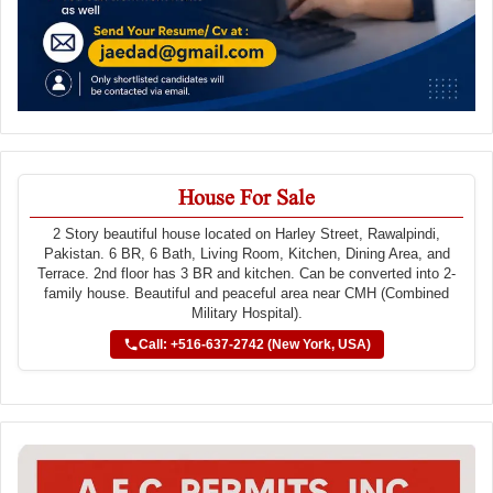
House For Sale
2 Story beautiful house located on Harley Street, Rawalpindi,
Pakistan. 6 BR, 6 Bath, Living Room, Kitchen, Dining Area, and
Terrace. 2nd floor has 3 BR and kitchen. Can be converted into 2-
family house. Beautiful and peaceful area near CMH (Combined
Military Hospital).
Call: +516-637-2742 (New York, USA)