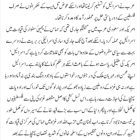
عرب نے اسرائیل کو تسلیم کر لینا تھا اور اسکے عوض تل ابیب کے حکمرانوں نے صرف
فلسطین کے دو ریاستی حل پر عملدر آمد کا وعدہ کرنا تھا۔
امریکہ اور سعودی عرب میں یہ گفتگو جاری تھی کہ حماس نے یحییٰ سنوار کی قیادت میں
اسرائیل پر حملہ کردیا۔ اسکے بعد آج تک جاری و ساری اسرائیلی بربریت نے دوسرے
بہت سے سیاسی مفروضوں کے علاوہ اس بات کو بھی غلط ثابت کر دیا ہے کہ اسرائیل ‘
امریکہ کی طفیلی ریاست ہونے کے باعث اسکے ہر حکم کو ماننے کا پابند ہے۔ اسرائیل
اپنے محسن اور مہربان ملک کی درجنوں درخواستوں کے باوجود جنگ بندی پرنہ آمادہ ہو رہا
ہے اور نہ ہی غزہ کے دو ملین سے زیادہ بھوکے اور بیمار لوگوں تک خوراک اور ادویات
پہنچانے کی اجازت دے رہاہے۔ اس نسل کشی کا اصل مقصد غزہ کی پٹی سے فلسطینیوں
کا مکمل انخلا ہے اور یا پھر دنیا کے اس سب سے بڑے قید خانے کے اسیروں کو مکمل طور
پر نیست و نابود کرنا ہے۔ اب لبنان میں حزب اللہ اور غزہ میں حماس کی مرکزی قیادت کو
شہید کرنے اور ان دونوں تنظیموں کے اسلحہ خانوں کو شدید نقصان پہنچانے کے بعد