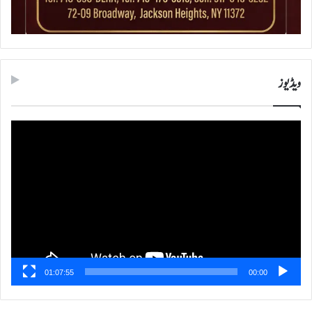
ویڈیوز
ویڈیو
پلیئر
01:07:55
00:00