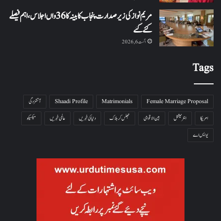
مریم نواز کی زیر صدارت پنجاب کابینہ کا 36واں اجلاس،اہم فیصلے
کئے گئے
اگست 6, 2026
Tags
Female Marriage Proposal
Matrimonials
Shaadi Profile
آتشزدگی
امریکا
انٹرنیشنل
بین الاقوامی
جھلس کر ہلاک
دنیا کی خبریں
عالمی خبریں
میکسیکو
یو ایس اے