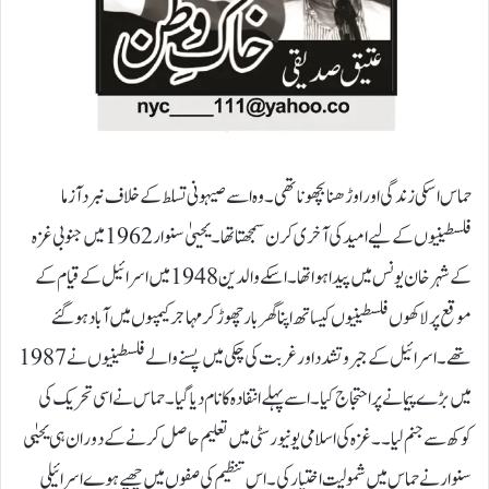
حماس اسکی زندگی اور اوڑھنا بچھونا تھی۔ وہ اسے صیہونی تسلط کے خلاف نبرد آزما
فلسطینیوں کے لیے امید کی آخری کرن سمجھتا تھا۔ یحییٰ سنوار 1962 میں جنوبی غزہ
کے شہر خان یونس میں پیدا ہوا تھا۔ اسکے والدین 1948 میں اسرائیل کے قیام کے
موقع پرلاکھوں فلسطینیوں کیساتھ اپنا گھر بار چھوڑ کر مہاجر کیمپوں میں آباد ہو گئے
تھے۔ اسرائیل کے جبر و تشدد اور غربت کی چکی میں پسنے والے فلسطینیوں نے 1987
میں بڑے پیمانے پر احتجاج کیا۔ اسے پہلے انتفادہ کا نام دیا گیا۔ حماس نے اسی تحریک کی
کوکھ سے جنم لیا۔ ۔ غزہ کی اسلامی یونیورسٹی میں تعلیم حاصل کرنے کے دوران ہی یحیٰی
سنوار نے حماس میں شمولیت اختیار کی ۔ اس تنظیم کی صفوں میں چھپے ہوے اسرائیلی