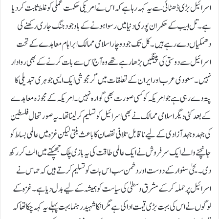
اسرائیل بڑی ڈھٹائی سے یہ کہہ رہا ہے کہ اس نے امریکی حکمت عملی کو غلط ثابت کر دیا
ہے۔ تل ابیب کے حکمران پوری دنیا میں رسوا ہونے کے باوجود جنگ جاری رکھنے کی
دھمکیاں دے رہے ہیں۔ کل تک جو دو چار اسلامی ممالک ابراہام معاہدے کے تحت
اسرائیل سے دوستی کی پینگیں بڑھا رہے تھے وہ آج اس سے بات کرنے کے بھی روادار
نہیں ۔ سعودی عرب اور ایران کے تعلقات میں گرمجوشی ایک ایسی جوہری تبدیلی کا
پتہ دے رہی ہے جو امریکہ کو کسی صورت بھی گوارہ نہیں۔امریکہ کے مجوزہ معاہدے
کے بعدکئی دیگر اسلامی ممالک نے بھی اسرائیل کو تسلیم کر لینا تھا۔ یہ صورتحال فلسطین
کی جہدو جہد آزادی کے لیے ناقابل تلافی نقصان کا باعث بنتی لیکن غزہ میں عالمی بساط کو
جانچنے والے ایک سرفروش نے ایک عالمی طاقت کی یہ بازی پلک جھپکتے میں الٹ کر رکھ
دی۔ یحیٰ سنوار کے دوست اور دشمن سب اس بات کو تسلیم کرتے ہیں کہ حماس نے
اسرائیل پر حملہ کرکے مشرق وسطیٰ کی سیاست کو ہمیشہ کے لیے بد ل دیا ہے۔غزہ کے
لوگوں نےاس کی بہت بڑی قیمت ادا کی ہے مگر انکا شہید رہنما بہت پہلے یہ کہہ چکا تھا کہ