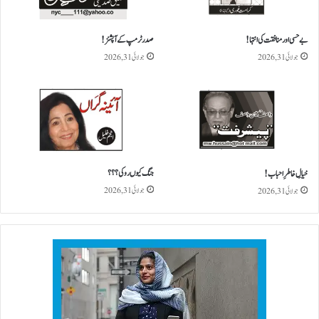
ر
ے
گ
بے حسی اور منافقت کی انتہا !
صدر ٹرمپ کے آپشنز!
ی
جولائی 31, 2026
جولائی 31, 2026
؟
جنگ کیو ں روکی؟؟؟
خیالِ خاطرِ احباب!
جولائی 31, 2026
جولائی 31, 2026