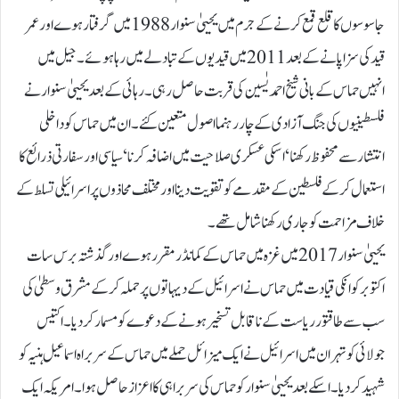
جاسوسوں کا قلع قمع کرنے کے جرم میں یحییٰ سنوار 1988 میں گرفتار ہوے اور عمر
قید کی سزا پانے کے بعد 2011 میں قیدیوں کے تبادلے میں رہا ہوئے۔ جیل میں
انہیں حماس کے بانی شیخ احمد یٰسین کی قربت حاصل رہی۔ رہائی کے بعد یحییٰ سنوار نے
فلسطینیوں کی جنگ آزادی کے چار رہنما اصول متعین کئے۔ ان میں حماس کو داخلی
انتشار سے محفوظ رکھنا‘ اسکی عسکری صلاحیت میں اضافہ کرنا‘سیاسی اور سفارتی ذرائع کا
استعمال کر کے فلسطین کے مقدمے کو تقویت دینا اور مختلف محاذوں پر اسرائیلی تسلط کے
خلاف مزاحمت کو جاری رکھنا شامل تھے۔
یحییٰ سنوار 2017 میں غزہ میں حماس کے کمانڈر مقرر ہوے اور گذشتہ برس سات
اکتوبر کو انکی قیادت میں حماس نے اسرائیل کے دیہاتوں پر حملہ کرکے مشرق وسطیٰ کی
سب سے طاقتور ریاست کے ناقابل تسخیر ہونےکے دعوے کو مسمار کر دیا۔ اکتیس
جولائی کو تہران میں اسرائیل نے ایک میزائل حملے میں حماس کے سربراہ اسماعیل ہنیہ کو
شہید کر دیا۔ اسکے بعد یحییٰ سنوار کو حماس کی سربراہی کا اعزاز حاصل ہوا۔امریکہ ایک