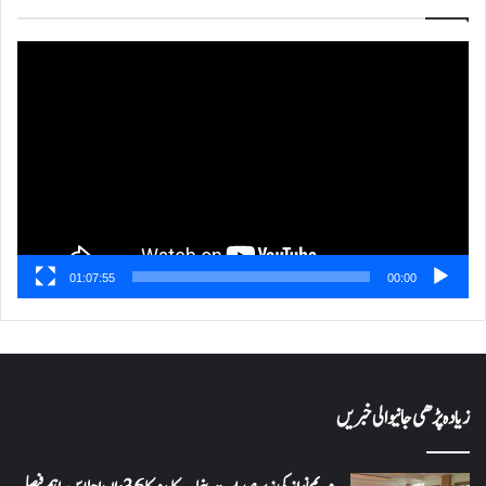
ویڈیو
پلیئر
01:07:55
00:00
زیادہ پڑھی جانیوالی خبریں