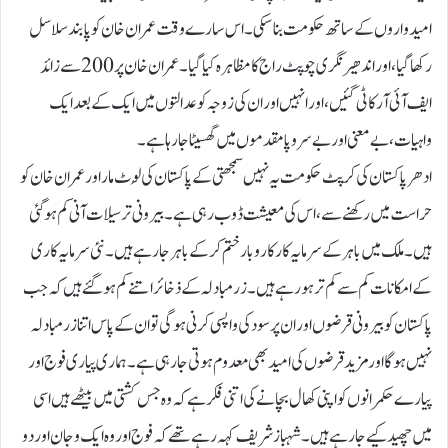
امیدواروں کے ساتھ حکومت بنا سکی۔اس سارے وقت عمران خان کو پابند سلاسل
رکھا گیا، اور اندھیر نگری چوپٹ راج کا مظاہرہ کیا گیا۔عمران خان پر 200سے زائد
ایف آئی آر کاٹی گئیں، اور انہیں اوران کی زوجہ کو عدالتوں میں ایک کے بعد ایک
واہیات، بے معنی اور بے سروپا مقدموں میں گھسیٹا جا رہا ہے۔
ادھرپاکستان کی کرپٹ حکومت یہ نہیں سمجھتی کے پاکستان کی لُوٹ مار اور عمران خان کو
حراست میں رکھنے سے، اس کی معیشت ڈوب رہی ہے۔بیرونی ترسیلات آنی کم ہو گئی
ہیں۔ ملک میں باہر کے سرمایہ کار کاروبار ختم کرکے باہر جا رہے ہیں۔ نئی سرمایہ کاری
کے امکانات کم سے کم تر ہو رہے ہیں۔ زر مبادلہ کے ذخائر اتنے کم ہو گئے ہیں کہ جب
پاکستان کو بیرونی قرضوں اور ان پر سود کی واپسی کرنی ہو گی تو ان کے پاس اتنا زر مبادلہ
نہیں ہو گا اور مزید قرضوں کی امید بھی معدوم ہوتی جا رہی ہے۔ہماری پیاری فوج اور
پیارے حکمرانوں کو اپنی کھال بچانے کی اتنی فکر ہے کہ وہ جس کشتی میں بیٹھے ہیں اسی
میں چھید کیے جا رہے ہیں۔شہباز شریف کہہ رہے تھے کہ فوج اور وہ ایک و جان اوردو