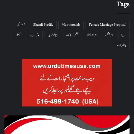
Tags
Female Marriage Proposal
Matrimonials
Shaadi Profile
آتشزدگی
امریکا
انٹرنیشنل
بین الاقوامی
جھلس کر ہلاک
دنیا کی خبریں
عالمی خبریں
میکسیکو
یو ایس اے