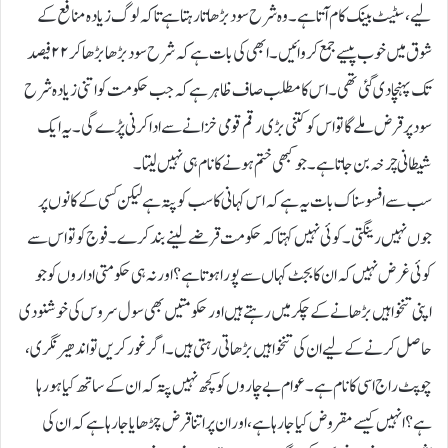
لیے، سٹیٹ بینک کام آتا ہے ۔ وہ شرح سود بڑھاتا رہتا ہے تا کہ لوگ زیادہ منافع کے
شوق میں خوب پیسے جمع کروائیں۔ ابھی کی بات ہے کہ شرح سود بڑھا بڑھاکر ۲۲فیصد
تک پہنچا دی گئی تھی۔اس کا مطلب صاف ظاہر ہے کہ جب حکومت کو اتنی زیادہ شرح
سودپر قرض ملے گا تو اس کو کتنی بڑی رقم قومی خزانے سے ادا کرنی پڑے گی۔یہ ایک
شیطانی چرخہ بن جاتا ہے۔ جو کبھی ختم ہونے کا نام ہی نہیں لیتا۔
سب سے افسوسنا ک بات یہ ہے کہ اس کہانی کا سب کو پتہ ہے لیکن کسی کے کانوں پر
جوں نہیں رینگتی۔کوئی نہیں کہتا کہ حکومت قرضے لینے بند کرے۔ فوج کو تو اس سے
کوئی غرض نہیں کہ ان کا بجٹ کہاں سے پورا ہوتا ہے؟ اور نہ ہی حکومتی اداروں کو جو
اپنی تنخواہیں بڑھانے کے چکر میں رہتے ہیں اور حکومتیں بھی سول سروس کی خوشنودی
حاصل کرنے کے لیے ان کی تنخواہیں بڑھاتی رہتی ہیں۔اگر غور کریں تو اندھیر نگری،
چوپٹ راج اسی کا نام ہے۔عوام بے چاروں کو کچھ نہیں پتہ کہ ان کے ساتھ کیا ہو رہا
ہے؟ انہیں کیسے مقروض کیا جا رہا ہے ، اور ان پر اتنا قرض چڑھایا جا رہا ہے کہ ان کی