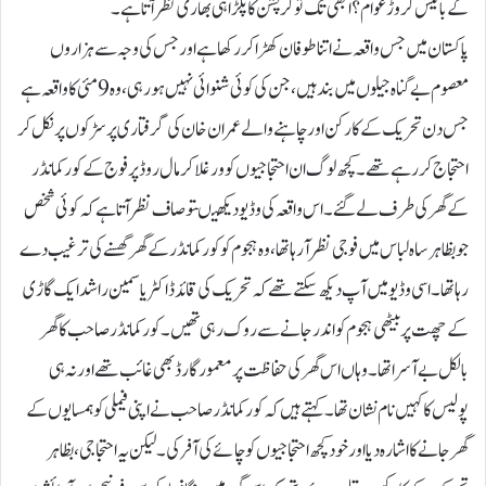
کے بائیس کروڑ عوام؟ابھی تک تو کرپشن کا پلڑا ہی بھاری نظر آتا ہے۔
پاکستان میں جس واقعہ نے اتنا طوفان کھڑا کر رکھا ہے اور جس کی وجہ سے ہزاروں
معصوم بے گناہ جیلوں میں بند ہیں، جن کی کوئی شنوائی نہیں ہو رہی، وہ 9مئی کا واقعہ ہے
جس دن تحریک کے کارکن اور چاہنے والے عمران خان کی گرفتاری پر سڑکوں پر نکل کر
احتجاج کر رہے تھے۔ کچھ لوگ ان احتجاجیوں کو ورغلا کر مال روڈ پر فوج کے کور کمانڈر
کے گھر کی طرف لے گئے۔ اس واقعہ کی وڈیو دیکھیںتو صاف نظر آتا ہے کہ کوئی شخص
جو بظاہر ساہ لباس میں فوجی نظر آ رہا تھا، وہ ہجوم کو کور کمانڈر کے گھر گھسنے کی ترغیب دے
رہا تھا۔ اسی وڈیو میں آپ دیکھ سکتے تھے کہ تحریک کی قائد ڈاکٹر یاسمین راشد ایک گاڑی
کے چھت پر بیٹھی ہجوم کو اندر جانے سے روک رہی تھیں۔کور کمانڈر صاحب کا گھر
بالکل بے آسرا تھا۔ وہاں اس گھر کی حفاظت پر معمور گارڈ بھی غائب تھے اور نہ ہی
پولیس کا کہیں نام نشان تھا۔کہتے ہیں کہ کور کمانڈر صاحب نے اپنی فیملی کو ہمسایوں کے
گھر جانے کا اشارہ دیا اور خود کچھ احتجاجیوں کو چائے کی آفر کی۔لیکن یہ احتجاجی، بظاہر