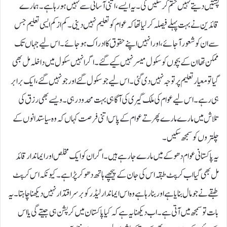
پشتیں دیتے نہیں ختم کر سکیں گی۔یہ ایسے ، اتنی آسانی سے نہیں ہو رہا ہے۔ ہمارے
قائدین نے بہت پہلے فیصلہ کر لیا تھا کہ عوام کو تعلیم نہیں دینی۔کم از کم ایسی تعلیم جس
سے ان کو شعور آجائے، اور انہیں اپنے حقوق کا ادراک ہو جائے۔اس لیے جہاں تک
ممکن تھا ان کے بچوں کو سکول میسر نہیں کیے گئے۔اگر انہیں سکول میں داخلہ مل بھی
گیا تو معیار تعلیم پر توجہ نہیں دی گئی۔اس لیے جو سکول گئے اور جو نہیں گئے، ایک برابر
ہی رہے۔اس لیے عوام کی ملک گیری کی آگاہی بہت محدود رہی۔ ویسے بھی رزق کی
تلاش میں مارے مارے پھرتے عوام کے پاس اتنی فرصت کہاں کہ وہ سیاستدانوں کے
چلتروں کو سمجھ سکیں۔
یہ پاکستانی عوام دھوکے میں مارے جا رہے ہیں۔ اگر ان کو ایک مخلص اور ایماندار قائد
مل بھی گیا اب کرپٹ طبقہ اس کی جان کے پیچھے ہاتھ دھو کر پڑا ہے۔کیونکہ اس کرپٹ
طبقے نے جو مال بنایا ہے اور بنا رہا ہے وہ اس ایماندار لیڈر کو بر سر اقتدار نہیں دیکھنا چاہتا۔یہ
بات تو سمجھ میں آتی ہے۔اب دیکھنا یہ ہے کہ کیا پاکستان میں کرپشن ہی جیتے گی یا اس