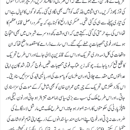
تحریک کے کارکن، تلے ہوئے تھے کہ اس گھر میں دنگا فساد کریں، فرنیچر اور آرائشوں
کی توڑ پھوڑ کریں۔ اسی اثنا میں بلڈنگ کو آگ بھی لگا دی گئی۔ کچھ لوگوں کا خیال ہے اس
کی تیاری پہلے سے ہی کی گئی تھی۔عسکری ذرائع کا کہنا ہے کہ یہ گھر در اصل قائد اعظم کا
تھا، اس کی بے حرمتی کی گئی۔کہتے ہیں کہ اسی وقت کچھ دوسرے شہروں میں بھی احتجاج
ہوئے اور فوجی تنصیبات پر حملے کیے گئے۔اس سارے ڈرامے کا مقصد واضح تھا کہ ان
واقعات کی کل ذمہ واری تحریک اور اس کے قائدین پر ڈالی جائے اور اس طرح تحریک
کا قلع قمع کر دیا جائے۔چونکہ زیر عتاب فوجی تنصیبات تھیں، فوج گرفتار شدگان پر اپنی
عدالتوں میں مقدمے چلاتی اوران ملزمان کو یا موت کی اور یا لمبی قید کی سزائیں سنا دیتی۔
اس پکڑدھکڑ میں تحریک کے چیرمین عمران خان کو بھی شامل کر کے موت کی سزا سنا دی
جاتی۔اور اس طرح ملک کی سب سے بڑی سیاسی جماعت تتر بتر ہو جاتی اور نون لیگی اور
پیپلزپارٹی کی حکومتوں کا راستہ ہموار ہو جاتا۔اس طرح ملک میں مارشل لاء لگانے کی
ضرورت نہ پڑتی اور فوج اپنے احسان مند سیاستدانوں کے ذریعے اپنی تمام خواہشات کی