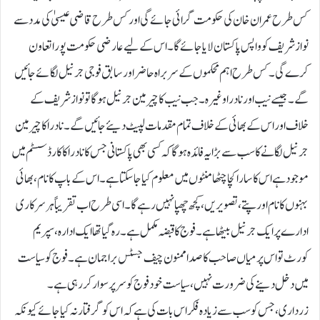
کس طرح عمران خان کی حکومت گرائی جائے گی اور کس طرح قاضی عیسیٰ کی مدد سے
نواز شریف کو واپس پاکستان لایا جائے گا۔اس کے لیے عارضی حکومت پورا تعاون
کرے گی۔ کس طرح اہم محکموں کے سر براہ حاضر اور سابق فوجی جرنیل لگائے جائیں
گے ۔ جیسے نیب اور نادرا وغیرہ۔ جب نیب کا چیرمین جرنیل ہو گا تو نواز شریف کے
خلاف اور اس کے بھائی کے خلاف تمام مقدمات لپیٹ دیئے جائیں گے۔نادرا کا چیرمین
جرنیل لگانے کا سب سے بڑا یہ فائدہ ہو گا کہ کسی بھی پاکستانی جس کا نادرا کا کارڈ سسٹم میں
موجود ہے اس کا سارا کچا چٹھا منٹوں میں معلوم کیا جا سکتا ہے۔ اس کے باپ کا نام ، بھائی
بہنوں کا نام اور پتے، تصویریں ، کچھ چھپا نہیں رہے گا۔اسی طرح اب تقریباً ہر سرکاری
ادارے پر ایک جرنیل بیٹھا ہے۔ فوج کا قبضہ مکمل ہے۔رہ گیا تھا ایک ادارہ، سپریم
کورٹ تو اس پر میاں صاحب کا صدا ممنون چیف جسٹس براجمان ہے۔فوج کو سیاست
میں دخل دینے کی ضرورت نہیں، سیاست خود فوج کو سر پر سوار کر رہی ہے۔
زرداری ، جس کو سب سے زیادہ فکر اس بات کی ہے کہ اس کو گرفتار نہ کیا جائے کیونکہ