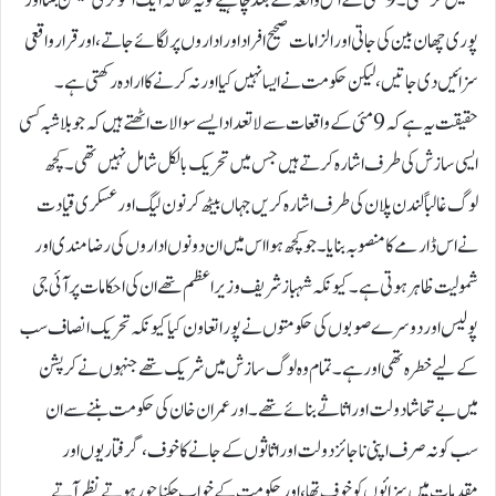
تکمیل کر سکتی۔9مئی کے اس واقعہ کے بعدچاہیے تو یہ تھا کہ ایک انکوئری کمیشن بنتا اور
پوری چھان بین کی جاتی اور الزامات صحیح افراد اور اداروں پر لگائے جاتے، اور قرار واقعی
سزائیں دی جاتیں، لیکن حکومت نے ایسا نہیں کیا اور نہ کرنے کا ارادہ رکھتی ہے۔
حقیقت یہ ہے کہ 9مئی کے واقعات سے لا تعداد ایسے سوالات اٹھتے ہیں کہ جو بلا شبہ کسی
ایسی سازش کی طرف اشارہ کرتے ہیں جس میں تحریک بالکل شامل نہیں تھی۔کچھ
لوگ غالباً لندن پلان کی طرف اشارہ کریں جہاں بیٹھ کر نون لیگ اور عسکری قیادت
نے اس ڈارمے کا منصوبہ بنایا۔جو کچھ ہوا اس میں ان دونوں اداروں کی رضامندی اور
شمولیت ظاہر ہوتی ہے۔کیونکہ شہباز شریف وزیر اعظم تھے ان کی احکامات پر آئی جی
پولیس اور دوسرے صوبوں کی حکومتوں نے پورا تعاون کیا کیونکہ تحریک انصاف سب
کے لیے خطرہ تھی اور ہے۔تمام وہ لوگ سازش میں شریک تھے جنہوں نے کرپشن
میں بے تحاشا دولت اور اثاثے بنائے تھے۔اور عمران خان کی حکومت بننے سے ان
سب کو نہ صرف اپنی نا جائز دولت اور اثاثوں کے جانے کا خوف،گرفتاریوں اور
مقدمات میں سزائوں کو خوف تھا، اور حکومت کے خواب چکنا چور ہوتے نظر آتے