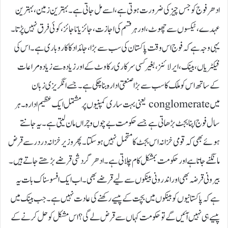
ادھر فوج کو جس چیز کی ضرورت ہوتی ہے، اسے مل جاتی ہے۔ بہترین زمین ، بہترین
عہدے، ٹیکسوں سے چھوٹ،اور ہر قسم کی اجازت، جائز یا نا جائز، کوئی فرق نہیں پڑتا۔
یہی وجہ ہے کہ فوج اس وقت پاکستان کی سب سے بڑا ،جائداد کا کاروباری ہے۔ اس کی
فیکٹریاں، بینک، ایر لائنز، بغیر کسی سرکاری رکاوٹ کے اور زیادہ سے زیادہ مراعات
کے ساتھ اس کو ملک کا سب سے بڑا صنعتی ادارہ بنا چکی ہے۔جسے انگریزی زبان
میں conglomerate یعنی بہت ساری کمپنیوں پر مشتمل ایک عظیم ادارہ۔ہر
سال فوج اپنا بجٹ بڑھاتی ہے جسے حکومت بے چوں و چراں مان لیتی ہے۔ یہ جانتے
ہوئے بھی کہ قومی خزانہ اس بجٹ کا متحمل نہیں ہو سکتا۔پھر وزیر خزانہ در در سے قرض
مانگنے جاتا ہے اور حکومت بمشکل کام چلاتی ہے۔ادھر گردشی قرضے بڑھتے جاتے ہیں۔
بیرونی قرضہ بھی اور اندرونی بینکوں سے لیے قرضے بھی۔ اب ایک افسوسناک بات یہ
ہے کہ پاکستانیوں کو بینکوں میں بچت کے پیسے رکھنے کی عادت نہیں ہے۔جب بینک میں
پیسے ہی نہیں آئیں گے تو حکومت کہاں سے قرض لے گی؟ اس مشکل کو حل کرنے کے