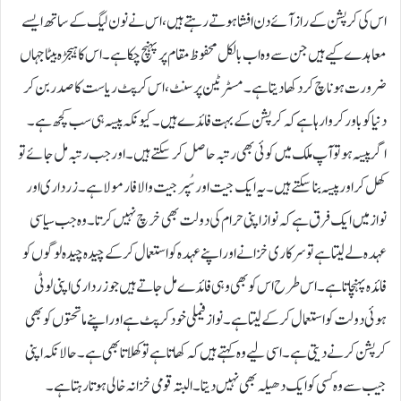
اس کی کرپشن کے راز آئے دن افشا ہوتے رہتے ہیں، اس نے نون لیگ کے ساتھ ایسے
معاہدے کیے ہیں جن سے وہ اب بالکل محفوظ مقام پر پہنچ چکا ہے۔ اس کا ہیجڑہ بیٹا جہاں
ضرورت ہو ناچ کر دکھا دیتا ہے۔مسٹرٹین پرسنٹ، اس کرپٹ ریاست کا صدر بن کر
دنیا کو باور کروا رہا ہے کہ کرپشن کے بہت فائدے ہیں۔ کیونکہ پیسہ ہی سب کچھ ہے۔
اگر پیسہ ہو تو آپ ملک میں کوئی بھی رتبہ حاصل کر سکتے ہیں۔ او رجب رتبہ مل جائے تو
کھل کر اورپیسہ بنا سکتے ہیں۔ یہ ایک جیت اور سُپرجیت والا فارمولا ہے۔زرداری اور
نواز میں ایک فرق ہے کہ نواز اپنی حرام کی دولت بھی خرچ نہیں کرتا۔ وہ جب سیاسی
عہدہ لے لیتا ہے تو سرکاری خزانے اور اپنے عہدہ کو استعمال کر کے چیدہ چیدہ لوگوں کو
فائدہ پہنچاتا ہے۔اس طرح اس کو بھی وہی فائدے مل جاتے ہیں جو زرداری اپنی لوٹی
ہوئی دولت کو استعمال کر کے لیتا ہے۔نواز فیملی خود کرپٹ ہے اور اپنے ماتحتوں کو بھی
کرپشن کرنے دیتی ہے۔ اسی لیے وہ کہتے ہیں کہ کھاتا ہے تو کھلاتا بھی ہے۔حالانکہ اپنی
جیب سے وہ کسی کو ایک دھیلہ بھی نہیں دیتا۔ البتہ قومی خزانہ خالی ہوتا رہتا ہے۔