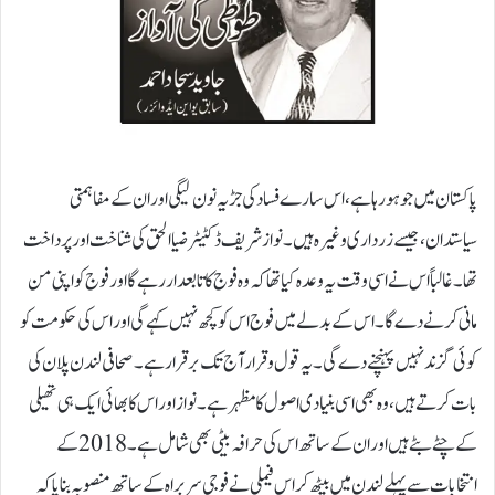
پاکستان میں جو ہو رہا ہے، اس سارے فساد کی جڑ یہ نون لیگی اور ان کے مفاہمتی
سیاستدان، جیسے زرداری وغیرہ ہیں۔ نواز شریف ڈکٹیٹر ضیاالحق کی شناخت اور پرداخت
تھا۔ غالباً اس نے اسی وقت یہ وعدہ کیا تھا کہ وہ فوج کا تابعدار رہے گا اور فوج کو اپنی من
مانی کرنے دے گا۔اس کے بدلے میں فوج اس کو کچھ نہیں کہے گی اور اس کی حکومت کو
کوئی گزند نہیں پہنچنے دے گی۔یہ قول وقرار آج تک برقرار ہے۔صحافی لندن پلان کی
بات کرتے ہیں، وہ بھی اسی بنیادی اصول کا مظہر ہے۔نواز اور اس کا بھائی ایک ہی تھیلی
کے چٹے بٹے ہیں اور ان کے ساتھ اس کی حرافہ بیٹی بھی شامل ہے۔2018 کے
انتخابات سے پہلے لندن میں بیٹھ کر اس فیملی نے فوجی سر براہ کے ساتھ منصوبہ بنایا کہ