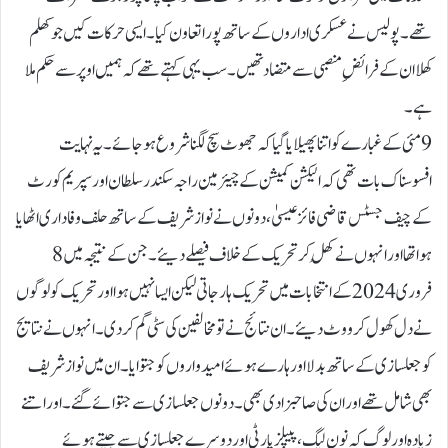
تھے۔پولیس نے عسکری اداروں کے ساتھ پورا تعاون کیا۔ ایسی حرکات کیں جو کھلم
کھلا ان کے فرائض ِمنصبی سے متضاد تھیں۔سب یہی کہتے تھے کہ ہمیں اوپر سے حکم ملا
ہے۔
9مئی کے غبارے کو اتنا پھیلایا گیا کہ جھوٹ سچ لگنا شروع ہو جائے۔ یہ نہایت
افسوسناک بات تھی کہ الیکشن کمیشن کے چیئرمین راجہ سکندر سلطان اور سپریم کورٹ
کے چیف جسٹس قاضی فائز عیسیٰ، دونوں نے نواز شریف کے ساتھ حلف وفاداری اٹھایا
ہوا تھا اور انہوں نے کھُل کر تحریک کے خلاف فیصلے دیئے۔ جن کے نتیجہ میں8
فروری 2024کے انتخابات میں تحریک ہار جاتی لیکن ایسا نہیں ہوا اور تحریک کو لوگوں
نے دل کھول کر ووٹ دیئے۔ان نتائج نے تو مخالفین کی سٹی گم کر دی۔انہوں نے نتایج
کو جعلسازی کے ساتھ بدلا اور ہارے ہوئے امیدواروں کو جتوایا۔ ان میں نواز شریف
بھی شامل تھے اور ان کی صاحبزادی بھی۔ دونوں جعلسازی سے جتوائے گئے۔اور اتنے
زیادہ اور لوگ کہ نون لیگ، پیپلز پارٹی اور دوسرے جعلسازی سے جیتے ہوئے