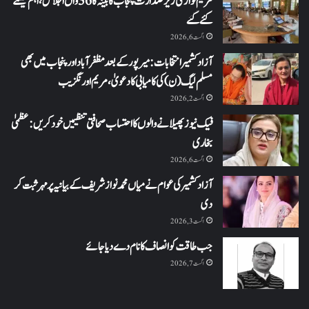
مریم نواز کی زیر صدارت پنجاب کابینہ کا 36واں اجلاس،اہم فیصلے
کئے گئے
اگست 6, 2026
آزاد کشمیر انتخابات: میرپور کے بعد مظفرآباد اور پنجاب میں بھی
مسلم لیگ (ن) کی کامیابی کا دعویٰ، مریم اورنگزیب
اگست 2, 2026
فیک نیوز پھیلانے والوں کا احتساب صحافتی تنظیمیں خود کریں: عظمیٰ
بخاری
اگست 6, 2026
آزاد کشمیر کی عوام نے میاں محمد نواز شریف کے بیانیہ پر مہر ثبت کر
دی
اگست 3, 2026
جب طاقت کو انصاف کا نام دے دیا جائے
اگست 7, 2026