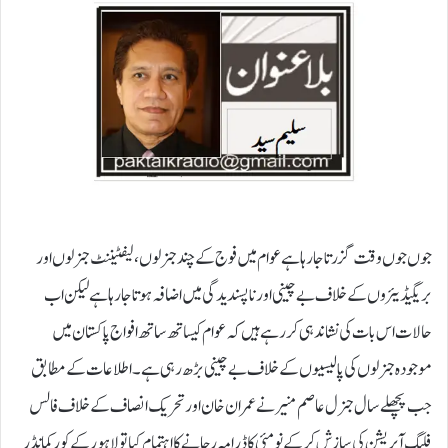
جوں جوں وقت گزرتا جارہا ہے عوام میں فوج کے چند جنرلوں،لیفٹیننٹ جنرلوں اور
بریگیڈیئروں کے خلاف بے چینی اور ناپسندیدگی میں اضافہ ہوتا جارہا ہے لیکن اب
حالات اس بات کی نشاندہی کررہے ہیں کہ عوام کیساتھ ساتھ افواج پاکستان میں
موجودہ جنرلوں کی پالیسیوں کے خلاف بے چینی بڑھ رہی ہے۔ اطلاعات کے مطابق
جب پچھلے سال جنرل عاصم منیر نے عمران خان اور تحریک انصاف کے خلاف فالس
فلیگ آپریشن کی سازش کر کے نو مئی کا ڈرامہ رچانے کا اہتمام کیا تو لاہور کے کور کمانڈر