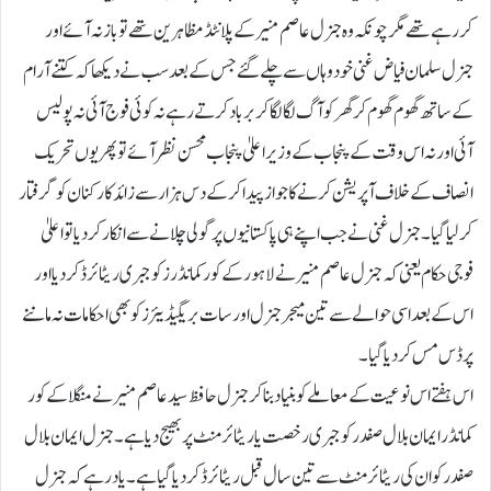
کررہے تھے مگر چونکہ وہ جنرل عاصم منیر کے پلانٹڈ مظاہرین تھے تو باز نہ آئے اور
جنرل سلمان فیاض غنی خود وہاں سے چلے گئے جس کے بعد سب نے دیکھا کہ کتنے آرام
کے ساتھ گھوم گھوم کر گھر کو آگ لگا لگا کر برباد کرتے رہے نہ کوئی فوج آئی نہ پولیس
آئی اور نہ اس وقت کے پنجاب کے وزیراعلیٰ پنجاب محسن نظر آئے تو پھر یوں تحریک
انصاف کے خلاف آپریشن کرنے کا جواز پیدا کر کے دس ہزار سے زائد کارکنان کوگرفتار
کر لیا گیا۔ جنرل غنی نے جب اپنے ہی پاکستانیوں پر گولی چلانے سے انکار کر دیا تو اعلیٰ
فوجی حکام یعنی کہ جنرل عاصم منیر نے لاہور کے کور کمانڈرز کو جبری ریٹائرڈ کر دیا اور
اس کے بعداسی حوالے سے تین میجر جنرل اور سات بریگیڈیئرز کو بھی احکامات نہ ماننے
پر ڈس مس کر دیا گیا۔
اس ہفتے اس نوعیت کے معاملے کو بنیاد بنا کر جنرل حافظ سید عاصم منیر نے منگلا کے کور
کمانڈر ایمان بلال صفدر کو جبری رخصت یا ریٹائرمنٹ پر بھیج دیا ہے۔ جنرل ایمان بلال
صفدر کو ان کی ریٹائرمنٹ سے تین سال قبل ریٹائرڈ کر دیا گیا ہے۔ یاد رہے کہ جنرل