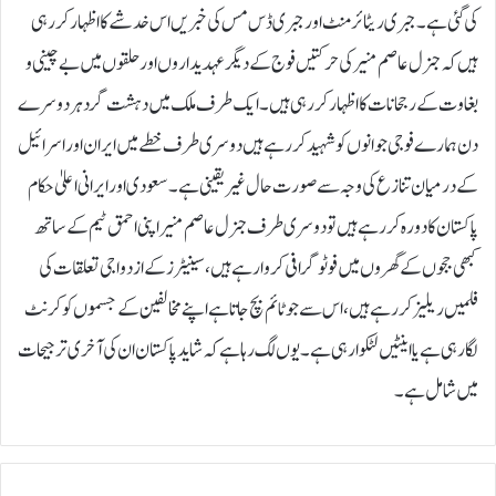
کی گئی ہے۔ جبری ریٹائرمنٹ اور جبری ڈس مس کی خبریں اس خدشے کا اظہار کررہی
ہیں کہ جنرل عاصم منیر کی حرکتیں فوج کے دیگر عہدیداروں اور حلقوں میں بے چینی و
بغاوت کے رجحانات کا اظہار کررہی ہیں۔ ایک طرف ملک میں دہشت گرد ہر دوسرے
دن ہمارے فوجی جوانوں کو شہید کررہے ہیں دوسری طرف خطے میں ایران اور اسرائیل
کے درمیان تنازع کی وجہ سے صورت حال غیر یقینی ہے۔ سعودی اور ایرانی اعلیٰ حکام
پاکستان کا دورہ کررہے ہیں تو دوسری طرف جنرل عاصم منیر اپنی احمق ٹیم کے ساتھ
کبھی ججوں کے گھروں میں فوٹوگرافی کروارہے ہیں، سینیٹرز کے ازدواجی تعلقات کی
فلمیں ریلیز کررہے ہیں، اس سے جو ٹائم بچ جاتا ہے اپنے مخالفین کے جسموں کو کرنٹ
لگارہی ہے یا اینٹیں لٹکوارہی ہے۔ یوں لگ رہا ہے کہ شاید پاکستان ان کی آخری ترجیحات
میں شامل ہے۔