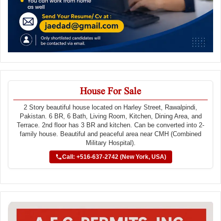
House For Sale
2 Story beautiful house located on Harley Street, Rawalpindi,
Pakistan. 6 BR, 6 Bath, Living Room, Kitchen, Dining Area, and
Terrace. 2nd floor has 3 BR and kitchen. Can be converted into 2-
family house. Beautiful and peaceful area near CMH (Combined
Military Hospital).
Call: +516-637-2742 (New York, USA)