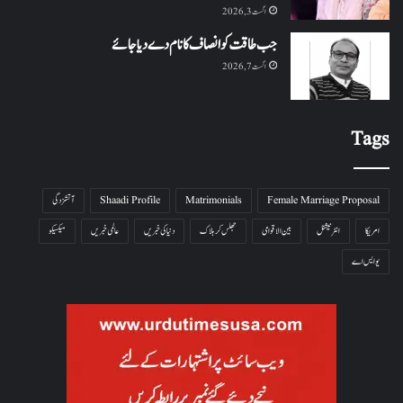
اگست 3, 2026
جب طاقت کو انصاف کا نام دے دیا جائے
اگست 7, 2026
Tags
Female Marriage Proposal
Matrimonials
Shaadi Profile
آتشزدگی
امریکا
انٹرنیشنل
بین الاقوامی
جھلس کر ہلاک
دنیا کی خبریں
عالمی خبریں
میکسیکو
یو ایس اے