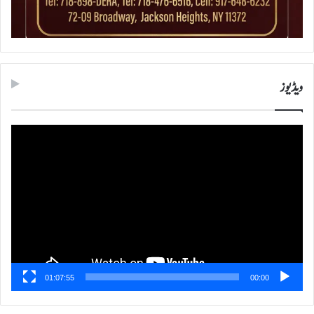
ویڈیوز
ویڈیو
پلیئر
01:07:55
00:00