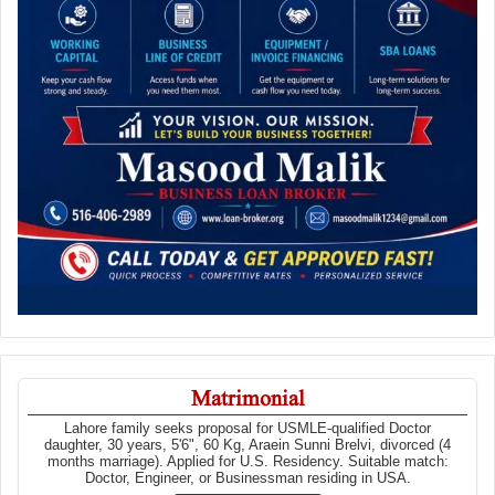
Matrimonial
Lahore family seeks proposal for USMLE-qualified Doctor
daughter, 30 years, 5'6", 60 Kg, Araein Sunni Brelvi, divorced (4
months marriage). Applied for U.S. Residency. Suitable match:
Doctor, Engineer, or Businessman residing in USA.