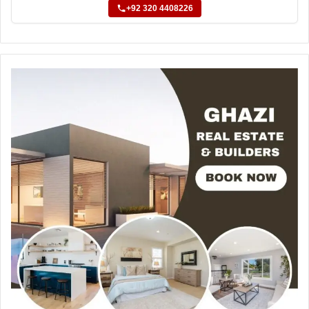
+92 320 4408226