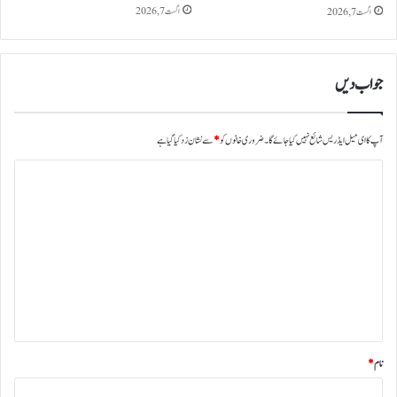
اگست 7, 2026
اگست 7, 2026
جواب دیں
آپ کا ای میل ایڈریس شائع نہیں کیا جائے گا۔
ضروری خانوں کو
*
سے نشان زد کیا گیا ہے
ت
ب
ص
ر
ہ
*
نام
*