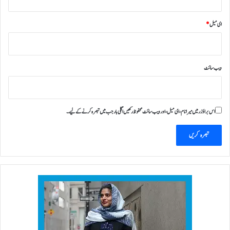
ای میل
*
ویب‌ سائٹ
اس براؤزر میں میرا نام، ای میل، اور ویب سائٹ محفوظ رکھیں اگلی بار جب میں تبصرہ کرنے کےلیے۔