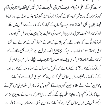
سمیت کئی دیگر اعلیٰ فوجی افسران نے اس آپریشن سے اتفاق نہیں کیا تھا۔ پاکستان کی تمام
کور کمانڈرز کی فارمیشنز میں منگلا کے کور کمانڈر کی بڑی کلیدی حیثیت ہوتی ہے اور اس کا
فیصلہ بقیہ پر بھی اثر انداز ہوتا ہے۔ پاکستان کے گیارہ کور کمانڈرز کے علاقوں میں منگلا
کور کمانڈر لیفٹیننٹ جنرل ایمان بلال صفدر کی حیثیت بڑی اہمیت کی حامل تھی اور وہ
آرمی کالج سے بھی وابستہ تھے۔ کہا جاتا ہے کہ ان کے سٹوڈنٹس کے حوالے سے بھی
کافی بڑا حلقہ موجود تھا۔ یاد رہے کہ 1998؁ تک جنرل پرویز مشرف بھی منگلا کے کور
کمانڈر تھے جو بعدازاں آرمی چیف اور صدر پاکستان بنے۔ پچھلے سال عمران خان کی
گرفتاری کے بعد 9 مئی کے ڈرامے میں تحریک انصاف کے مظاہروں کے بعد لاہور
کے کور کمانڈر لیفٹیننٹ جنرل فیاض غنی کو جنرل عاصم منیر کی طرف سے کور کمانڈر
ہائوس پر آنے والے مظاہرین پر گولی چلانے کا حکم دیا گیا تھا۔ جنرل سلمان فیاض غنی نے
اپنے گارڈز کو حکم دیا کہ وہ اپنا اسلحہ نیچے کئے رکھیں۔ دنیا بھر میں سب نے وہ ویڈیو مناظر
دیکھے جس میں جنرل فیاض غنی اپنے کور کمانڈر ہائوس پر کھڑے مظاہرین سے مذاکرات