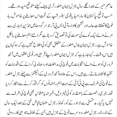
عاصم منیر کے بعد اگلے سال جنرل ایمان صفدر آرمی چیف کیلئے متوقع امیدوار تھے۔
حسب توقع، پاکستان کا سارا میڈیا فوجی سینسر شپ کے تحت اس معاملے پر خاموش رہا،
فوج کا تعلقات عامہ اور تشہیر کا ادارہ آئی ایس پی آر جو سرگودھا میں انڈین بمباری سے
مرنے والے ایک کوے کی موت کی تو تصدیق کر دیتا ہے مگر اتنے اہم معاملے پر بالکل
خاموش ہے۔ جنرل ایمان بلال صفدر کے متعلق بھی کوئی اطلاع نہیں ہے کہ وہ کہاں پر
ہیں اس وقت۔ کہا جارہا ہے کہ جنرل ایمان صفدر اپنے قریبی اور فوجی حلقوں میں آٹھ
فروری کو ہونے والے انتخابات میں فوج کی مداخلت اور دھاندلی کرانے کے اقدامات کو
تنقید کا نشانہ بناتے رہے ہیں۔ اس کے علاوہ آٹھ فروری کے الیکشنز سے پہلے جنرل صفدر
نے فوج کی طرف سے پی ٹی آئی کے بہت اہم راہنمائوں کو گرفتار کرنے سے انکار کر دیا
تھا۔ جبری رخصت کے باعث نہ کوئی فیئرویل، ظہرانہ یا عشائیہ بھی فوج کی طرف سے
نہیں دیا گیا۔ بدقسمتی سے لاہور کے کور کمانڈر جنرل سلمان فیاض غنی کے بعد ایک سال
کے اندر اندر جنرل صفدر دوسرے فوج کے جنرل ہیں جن کے خلاف تادیبی کارروائی