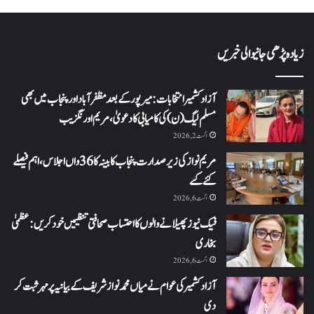
زیادہ پڑھی جانیوالی خبریں
آزاد کشمیر انتخابات: میرپور کے بعد مظفرآباد اور پنجاب میں بھی
مسلم لیگ (ن) کی کامیابی کا دعویٰ، مریم اورنگزیب
اگست 2, 2026
مریم نواز کی زیر صدارت پنجاب کابینہ کا 36واں اجلاس،اہم فیصلے
کئے گئے
اگست 6, 2026
فیک نیوز پھیلانے والوں کا احتساب صحافتی تنظیمیں خود کریں: عظمیٰ
بخاری
اگست 6, 2026
آزاد کشمیر کی عوام نے میاں محمد نواز شریف کے بیانیہ پر مہر ثبت کر
دی