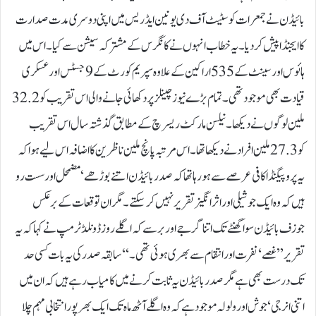
بائیڈن نے جمعرات کو سٹیٹ آف دی یونین ایڈریس میں اپنی دوسری مدت صدارت
کا ایجنڈا پیش کر دیا۔ یہ خطاب انہوں نے کانگرس کے مشترکہ سیشن سے کیا۔ اس میں
ہائوس اور سینٹ کے535 اراکین کے علاوہ سپریم کورٹ کے 9 جسٹس اور عسکری
قیادت بھی موجود تھی۔ تمام بڑے نیوز چینلز پر دکھائی جانے والی اس تقریب کو 32.2
ملین لوگوں نے دیکھا۔ نیلسن مارکٹ ریسرچ کے مطابق گذشتہ سال اس تقریب
کو 27.3 ملین افراد نے دیکھاتھا۔اس مرتبہ پانچ ملین ناظر ین کا اضافہ اس لیے ہوا کہ
یہ پروپیگنڈا کافی عرصے سے ہو رہا تھا کہ صدر بائیڈن اتنے بوڑھے‘ مضمحل اورسست رو
ہیں کہ وہ ایک جوشیلی اور اثر انگیز تقریر نہیں کر سکتے۔ مگر ان توقعات کے برعکس
جوزف بائیڈن سوا گھنٹے تک اتنا گرجے اور برسے کہ اگلے روز ڈونلڈ ٹرمپ نے کہا کہ یہ
تقریر ’’ غصے‘ نفرت اور انتقام سے بھری ہوئی تھی۔‘‘ سابقہ صدر کی یہ بات کسی حد
تک درست بھی ہے مگرصدر بائیڈن یہ ثابت کرنے میں کامیاب رہے ہیں کہ ان میں
اتنی انرجی‘ جوش اور ولولہ موجودہے کہ وہ اگلے آٹھ ماہ تک ایک بھرپور انتخابی مہم چلا