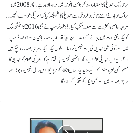
برس تک تبدیلی کا استعارہ بن کر وائٹ ہائوس میں برا جمان رہے۔ پھر 2008 میں
براک اوباما نے اتنے جوش و خروش سے تبدیلی کا علم بلند کیا کہ امریکی عوام نے انہیں دو
مرتبہ خاصی اکثریت سے صدر منتخب کیا۔ ڈونلڈ ٹرمپ نے بھی 2016کا الیکشن ملک
کو ایک نئی سمت میں لیجانے کے وعدے پر جیتا تھا۔ اب صدر بائیدن اور ڈونلڈ ٹرمپ
میں سے کوئی بھی تبدیلی کی بات نہیں کر رہا۔ دونوں ایک ایک مرتبہ صدر رہ چکے ہیں۔
انکے لیے اب تبدیلی کا خواب دکھانا ممکن نہیں رہا۔ لگتا ہے کہ امریکی عوام کو تبدیلی کا
مسحور کن نعرہ سننے کے لیے مزید چار سال انتظار کرنا پڑیگا۔ اس سال انہیں دو بوڑھے
سابقہ صدور میں سے کسی ایک کو منتخب کرنا ہو گا۔
ت
ر
ق
ی