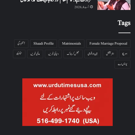
ضرورت ہے: قائم مقام گورنر پنجاب ملک محمد احمد خان
اگست 4, 2026
Tags
Female Marriage Proposal
Matrimonials
Shaadi Profile
آتشزدگی
امریکا
انٹرنیشنل
بین الاقوامی
جھلس کر ہلاک
دنیا کی خبریں
عالمی خبریں
میکسیکو
یو ایس اے