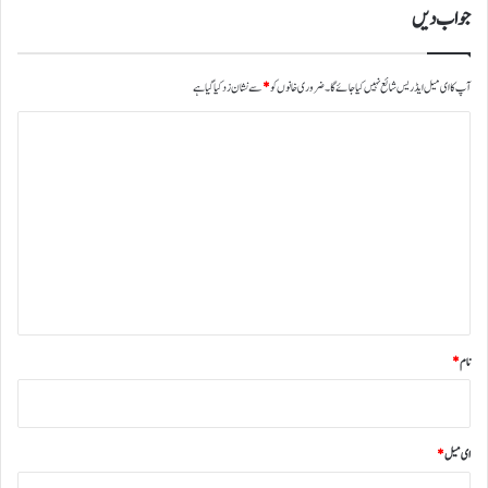
جواب دیں
آپ کا ای میل ایڈریس شائع نہیں کیا جائے گا۔
ضروری خانوں کو
*
سے نشان زد کیا گیا ہے
ت
ب
ص
ر
ہ
*
نام
*
ای میل
*