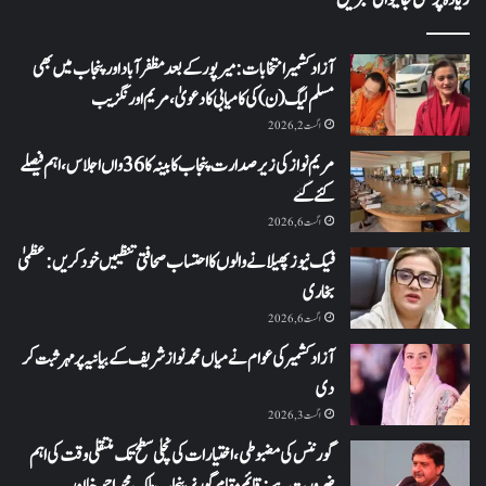
آزاد کشمیر انتخابات: میرپور کے بعد مظفرآباد اور پنجاب میں بھی
مسلم لیگ (ن) کی کامیابی کا دعویٰ، مریم اورنگزیب
اگست 2, 2026
مریم نواز کی زیر صدارت پنجاب کابینہ کا 36واں اجلاس،اہم فیصلے
کئے گئے
اگست 6, 2026
فیک نیوز پھیلانے والوں کا احتساب صحافتی تنظیمیں خود کریں: عظمیٰ
بخاری
اگست 6, 2026
آزاد کشمیر کی عوام نے میاں محمد نواز شریف کے بیانیہ پر مہر ثبت کر
دی
اگست 3, 2026
گورننس کی مضبوطی، اختیارات کی نچلی سطح تک منتقلی وقت کی اہم