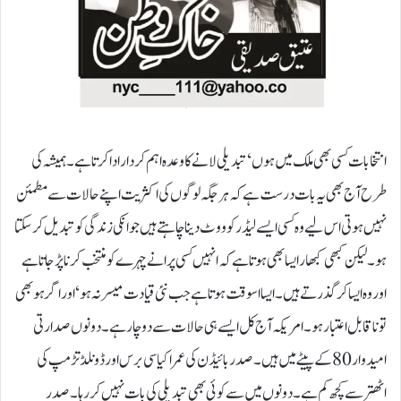
انتخابات کسی بھی ملک میں ہوں‘ تبدیلی لانے کا وعدہ اہم کردار ادا کرتا ہے۔ ہمیشہ کی
طرح آج بھی یہ بات درست ہے کہ ہر جگہ لوگوں کی اکثریت اپنے حالات سے مطمئن
نہیں ہوتی اس لیے وہ کسی ایسے لیڈر کو ووٹ دینا چاہتے ہیں جو انکی زندگی کو تبدیل کرسکتا
ہو۔ لیکن کبھی کبھار ایسا بھی ہوتا ہے کہ انہیں کسی پرانے چہرے کو منتخب کرنا پڑ جاتا ہے
اور وہ ایسا کر گذرتے ہیں۔ایسا اسوقت ہوتا ہے جب نئی قیادت میسر نہ ہو‘ اور اگر ہو بھی
تو ناقابل اعتبار ہو۔ امریکہ آج کل ایسے ہی حالات سے دو چار ہے۔ دونوں صدارتی
امیدوار 80 کے پیٹے میں ہیں۔ صدر بائیڈن کی عمراکیاسی برس اور ڈونلڈ تڑمپ کی
اٹھتر سے کچھ کم ہے۔ دونوں میں سے کوئی بھی تبدیلی کی بات نہیں کر رہا۔ صدر