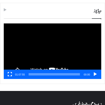
ویڈیوز
ویڈیو
پلیئر
01:07:55
00:00
زیادہ پڑھی جانیوالی خبریں