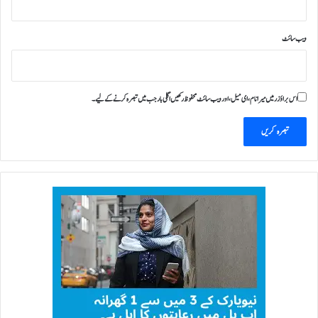
ویب‌ سائٹ
اس براؤزر میں میرا نام، ای میل، اور ویب سائٹ محفوظ رکھیں اگلی بار جب میں تبصرہ کرنے کےلیے۔