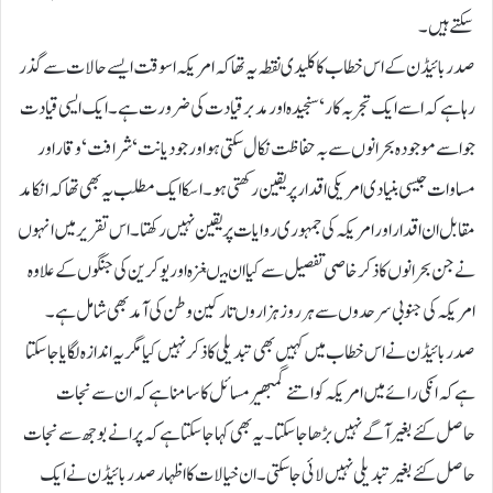
سکتے ہیں۔
صدر بائیڈن کے اس خطاب کا کلیدی نقطہ یہ تھا کہ امریکہ اسوقت ایسے حالات سے گذر
رہا ہے کہ اسے ایک تجربہ کار ‘ سنجیدہ اور مدبر قیادت کی ضرورت ہے۔ ایک ایسی قیادت
جو اسے موجودہ بحرانوں سے بہ حفاظت نکال سکتی ہو اور جو دیانت‘ شرافت‘ وقار اور
مساوات جیسی بنیادی امریکی اقدار پر یقین رکھتی ہو۔ اسکا ایک مطلب یہ بھی تھا کہ انکا مد
مقابل ان اقدار اور امریکہ کی جمہوری روایات پر یقین نہیں رکھتا۔ اس تقریر میں انہوں
نے جن بحرانوں کا ذکر خاصی تفصیل سے کیا ان میںغزہ اور یوکرین کی جنگوں کے علاوہ
امریکہ کی جنوبی سرحدوں سے ہر روز ہزاروں تارکین وطن کی آمد بھی شامل ہے۔
صدر بائیڈن نے اس خطاب میں کہیں بھی تبدیلی کا ذکر نہیں کیامگر یہ اندازہ لگایا جاسکتا
ہے کہ انکی رائے میں امریکہ کو اتنے گمبھیر مسائل کا سامنا ہے کہ ان سے نجات
حاصل کئے بغیر آگے نہیں بڑھا جا سکتا۔ یہ بھی کہا جا سکتا ہے کہ پرانے بوجھ سے نجات
حاصل کئے بغیر تبدیلی نہیں لائی جا سکتی۔ ان خیالات کا اظہار صدر بائیڈن نے ایک