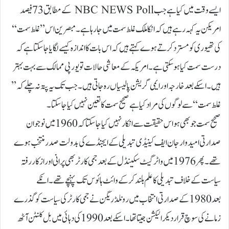
ایسے وقت میں کیا ہے جب NBC NEWS Poll کے مطابق 73 فیصد
امریکن یہ کہہ رہے ہیں کہ انکا ملک غلط سمت میں جا رہا ہے۔ مبصرین اس ’’غلط سمت‘‘
کی تھیوری کو مسترد کرتے ہوے کہتے ہیں کہ اس بات کا اندازہ کیسے لگایا جا سکتا ہے کہ
درست سمت کیا ہو سکتی ہے۔ امریکہ کے معاشی حالات تو یورپی ممالک سے بہت بہتر
ہیں۔اسکے بعد خارجہ اور ایمی گریشن پالیسیاں رہ جاتی ہیں۔ جب تک یہ پتہ نہ چلے کہ ’’
غلط سمت‘‘سے لوگوں کی مراد کیا ہے صحیح سمت کا تعین نہیں کیا جا سکتا۔
صحیح سمت جو بھی ہو اس حقیقت سے انکا ر نہیں کیا جا سکتا کہ 1960 میں نوجوان
صدارتی امیدوار جان ایف کینیڈی تبدیلی کے ایجنڈے کی بدولت صدر منتخب ہوے
تھے۔ پھر 1976میں واٹر گیٹ سکینڈل کے بعد جمی کارٹر بھی پرانی اور از کار رفتہ
سیاست کے خلاف تبدیلی کا علم بلند کر کے وائٹ ہائوس تک پہنچے تھے۔ انکے
بعد 1980 کے صدارتی انتخاب میں رونلڈ ریگن نے جمی کارٹر کی سیاست کو گذرے
زمانے کی سوچ قرار دیکر الیکشن جیتا تھا۔ اسکے بعد 1990کی دہائی میں بل کلنٹن آٹھ