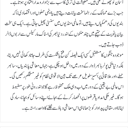
آسمان کو چھونے لگتی ہیں۔ معیشت کی ترقی کاسب سے بڑادارومدار اعتماد پرہوتا ہے۔
جب بڑے ممالک کے رہنما سخت بیانات دیتے ہیں یا ایٹمی حملوں اور اقتصادی ناکہ
بندیوں کی دھمکیاں دیتے ہیں، تو عالمی منڈیوں میں سنسنی پھیل جاتی ہے۔ ایک ہی سخت
بیان یا ٹویٹ کے نتیجے میں چند منٹوں کے اندر دنیا بھر کی اسٹاک مارکیٹس سے اربوں ڈالر
ڈوب جاتے ہیں۔
موجودہ جنگوں کا مستقبل کسی ایک فیصلہ کن فتح یا شکست کی طرف جاتا دکھائی نہیں دیتا،
بلکہ دنیا ملٹی پولر ہائبرڈ وار کے دور میں داخل ہو چکی ہے، جہاں معاشی پابندیاں، سائبر
حملے، اور علاقائی پراکسیز طویل عرصے تک بین الاقوامی نظام کو غیر مستحکم رکھیں گی ۔
اس عالمی بے یقینی کے دور میں اب وہی ملک محفوظ رہے گا جو اندرونی طور پر مضبوط
ہوگا۔ غیر ملکی امداد یا قرضوں پر انحصار کرنے کے بجائے اپنے وسائل کو بچانا، سادگی
اپنانا اور مقامی پیداوار کو بڑھانا ہی اس معاشی دباؤ سے نکلنے کا واحد راستہ ہے۔