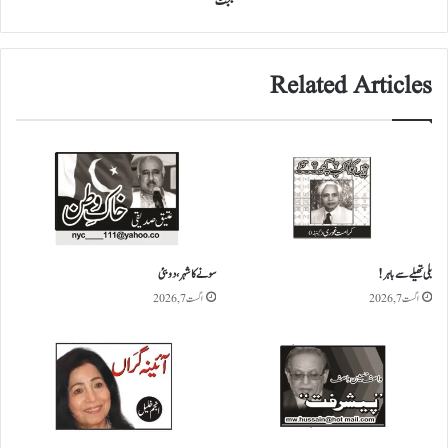
بجٹ
ی
ں
؟
Related Articles
بلی تھیلے سے باہر!
سونے کا شہر، دوبئی
اگست 7, 2026
اگست 7, 2026