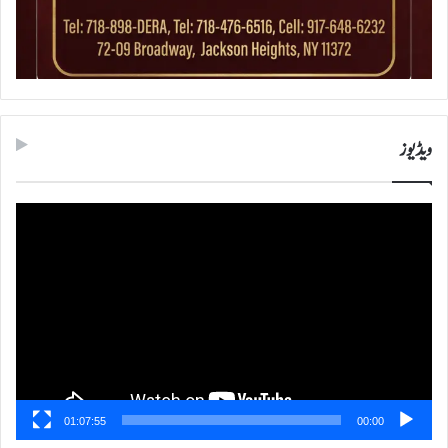
ویڈیوز
ویڈیو
پلیئر
01:07:55
00:00