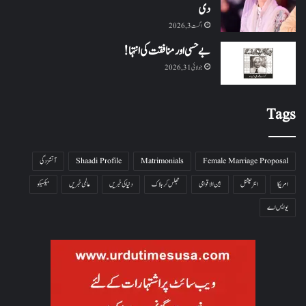
دی
اگست 3, 2026
بے حسی اور منافقت کی انتہا !
جولائی 31, 2026
Tags
Female Marriage Proposal
Matrimonials
Shaadi Profile
آتشزدگی
امریکا
انٹرنیشنل
بین الاقوامی
جھلس کر ہلاک
دنیا کی خبریں
عالمی خبریں
میکسیکو
یو ایس اے