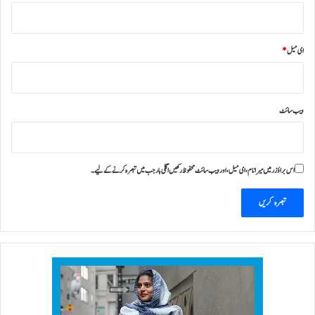
ای میل
*
ویب‌ سائٹ
اس براؤزر میں میرا نام، ای میل، اور ویب سائٹ محفوظ رکھیں اگلی بار جب میں تبصرہ کرنے کےلیے۔