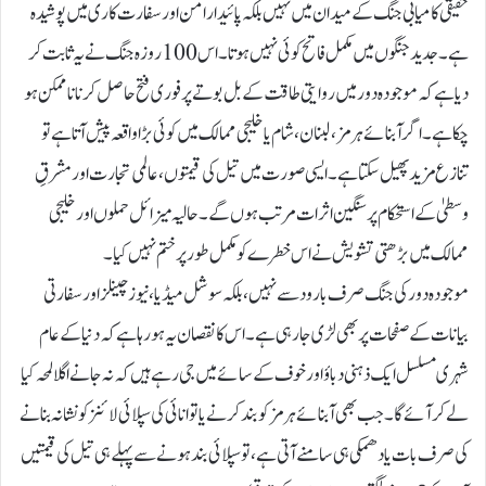
حقیقی کامیابی جنگ کے میدان میں نہیں بلکہ پائیدار امن اور سفارت کاری میں پوشیدہ
ہے۔ جدید جنگوں میں مکمل فاتح کوئی نہیں ہوتا۔اس 100 روزہ جنگ نے یہ ثابت کر
دیا ہے کہ موجودہ دور میں روایتی طاقت کے بل بوتے پر فوری فتح حاصل کرنا ناممکن ہو
چکا ہے۔ اگر آبنائے ہرمز، لبنان، شام یا خلیجی ممالک میں کوئی بڑا واقعہ پیش آتا ہے تو
تنازع مزید پھیل سکتا ہے۔ ایسی صورت میں تیل کی قیمتوں، عالمی تجارت اور مشرقِ
وسطیٰ کے استحکام پر سنگین اثرات مرتب ہوں گے۔ حالیہ میزائل حملوں اور خلیجی
ممالک میں بڑھتی تشویش نے اس خطرے کو مکمل طور پر ختم نہیں کیا۔
موجودہ دور کی جنگ صرف بارود سے نہیں، بلکہ سوشل میڈیا، نیوز چینلز اور سفارتی
بیانات کے صفحات پر بھی لڑی جا رہی ہے۔اس کا نقصان یہ ہورہاہے کہ دنیا کے عام
شہری مسلسل ایک ذہنی دباؤ اور خوف کے سائے میں جی رہےہیں کہ نہ جانے اگلا لمحہ کیا
لے کر آئے گا۔جب بھی آبنائے ہرمز کو بند کرنے یا توانائی کی سپلائی لائنز کو نشانہ بنانے
کی صرف بات یا دھمکی ہی سامنے آتی ہے، تو سپلائی بند ہونے سے پہلے ہی تیل کی قیمتیں