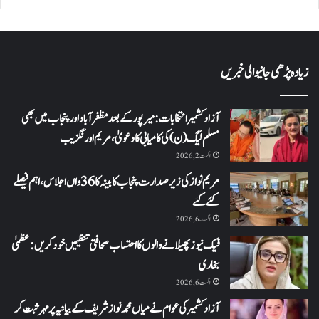
زیادہ پڑھی جانیوالی خبریں
آزاد کشمیر انتخابات: میرپور کے بعد مظفرآباد اور پنجاب میں بھی
مسلم لیگ (ن) کی کامیابی کا دعویٰ، مریم اورنگزیب
اگست 2, 2026
مریم نواز کی زیر صدارت پنجاب کابینہ کا 36واں اجلاس،اہم فیصلے
کئے گئے
اگست 6, 2026
فیک نیوز پھیلانے والوں کا احتساب صحافتی تنظیمیں خود کریں: عظمیٰ
بخاری
اگست 6, 2026
آزاد کشمیر کی عوام نے میاں محمد نواز شریف کے بیانیہ پر مہر ثبت کر