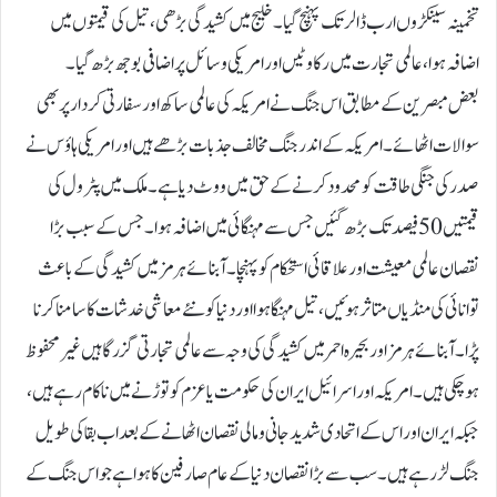
تخمینہ سینکڑوں ارب ڈالر تک پہنچ گیا۔ خلیج میں کشیدگی بڑھی، تیل کی قیمتوں میں
اضافہ ہوا، عالمی تجارت میں رکاوٹیں اور امریکی وسائل پر اضافی بوجھ بڑھ گیا۔
بعض مبصرین کے مطابق اس جنگ نے امریکہ کی عالمی ساکھ اور سفارتی کردار پر بھی
سوالات اٹھائے۔ امریکہ کے اندر جنگ مخالف جذبات بڑھے ہیں اور امریکی ہاؤس نے
صدر کی جنگی طاقت کو محدود کرنے کے حق میں ووٹ دیا ہے۔ ملک میں پٹرول کی
قیمتیں 50فیصد تک بڑھ گئیں جس سے مہنگائی میں اضافہ ہوا ۔ جس کے سبب بڑا
نقصان عالمی معیشت اور علاقائی استحکام کو پہنچا۔ آبنائے ہرمز میں کشیدگی کے باعث
توانائی کی منڈیاں متاثر ہوئیں، تیل مہنگا ہوا اور دنیا کو نئے معاشی خدشات کا سامنا کرنا
پڑا۔آبنائے ہرمز اور بحیرہ احمر میں کشیدگی کی وجہ سے عالمی تجارتی گزرگاہیں غیر محفوظ
ہو چکی ہیں۔ امریکہ اور اسرائیل ایران کی حکومت یا عزم کو توڑنے میں ناکام رہے ہیں،
جبکہ ایران اور اس کے اتحادی شدید جانی و مالی نقصان اٹھانے کے بعد اب بقا کی طویل
جنگ لڑ رہے ہیں۔ سب سے بڑا نقصان دنیا کے عام صارفین کا ہوا ہے جو اس جنگ کے