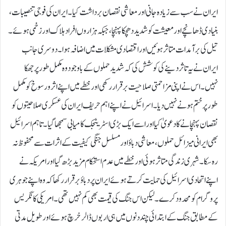
ایران نے سب سے زیادہ جانی اور معاشی نقصان برداشت کیا۔ ایران کی فوجی تنصیبات،
بنیادی ڈھانچے اور معیشت کو شدید دھچکا پہنچا، جبکہ ہزاروں افراد ہلاک اور زخمی ہوئے۔
تیل کی برآمدات متاثر ہوئیں اور اقتصادی مشکلات میں اضافہ ہوا۔دوسری جانب
ایران نے یہ تاثر دینے کی کوشش کی کہ شدید حملوں کے باوجود وہ مکمل طور پر جھکا
نہیں۔ اس نے اپنی مزاحمتی صلاحیت برقرار رکھی اور خطے میں اپنے اثر و رسوخ کو مکمل
طور پر ختم ہونے نہیں دیا۔اسرائیل نے اپنے اہم حریف ایران کی عسکری صلاحیتوں کو
نقصان پہنچانے کا دعویٰ کیا اور اسے ایک بڑی اسٹریٹجک کامیابی سمجھا گیا۔تاہم اسرائیل
بھی ایرانی میزائل حملوں، معاشی دباؤ اور مسلسل جنگی کیفیت کے اثرات سے محفوظ نہ
رہ سکا۔ شہری زندگی متاثر ہوئی اور خطے میں عدم استحکام مزید بڑھ گیااور امریکہ نے
اپنے اتحادی اسرائیل کی حمایت کرتے ہوئے ایران پر دباؤ برقرار رکھا کہ وہ اپنے جوہری
پروگرام کو محدود کرے۔لیکن اس جنگ کی قیمت بھی کم نہیں تھی۔امریکی کانگریس
کے مطابق جنگ کے ابتدائی چند دنوں میں ہی اربوں ڈالر خرچ ہوئے اور طویل مدتی