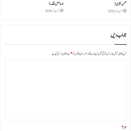
لاحاصل جنگ!
محسن نقوی!
اگست 7, 2026
اگست 7, 2026
جواب دیں
آپ کا ای میل ایڈریس شائع نہیں کیا جائے گا۔
ضروری خانوں کو
*
سے نشان زد کیا گیا ہے
ت
ب
ص
ر
ہ
*
نام
*