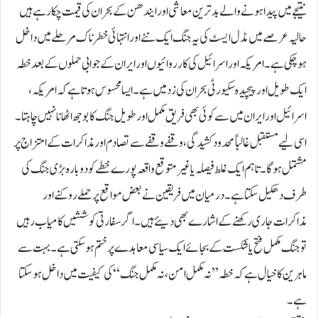
نتیجے میں پیدا ہونے والے بدترین معاشی اور ایندھن کے بحران کی قیمت چکا رہے ہیں
حالیہ عرصے میں مڈل ایسٹ کی یہ جنگ ایک نئے اور انتہائی خطرناک مرحلے میں داخل
ہو چکی ہے۔ امریکہ اور اسرائیل کی کارروائیوں اور ایران کے جوابی حملوں کے بعد خطہ
ایک طویل اور پیچیدہ سکیورٹی بحران کی زد میں ہے۔ ایسا محسوس ہوتا ہے کہ امریکہ،
اسرائیل اور ایران میں سے کوئی بھی فریق مکمل اور طویل جنگ کا بوجھ اٹھانا نہیں چاہتا۔
اسی لیے مستقبل غالباً محدود کشیدگی، وقفے وقفے سے تصادم اور مذاکرات کے امتزاج پر
مشتمل ہوگا۔ تاہم ایک غلط فیصلہ یا غیر متوقع واقعہ پورے خطے کو دوبارہ بڑی جنگ کی
طرف دھکیل سکتا ہے۔درمیان میں فریقین نے بعض مواقع پر حملے روکنے اور
مذاکرات جاری رکھنے کے اشارے بھی دیئے ہیں۔ اگر سفارتی کوششیں کامیاب رہیں
تو جنگ مکمل فتح یا شکست کے بجائے ایک سیاسی معاہدے پر ختم ہو سکتی ہے۔ بہت سے
ماہرین کا خیال ہے کہ خطہ ’’نہ مکمل امن، نہ مکمل جنگ‘‘ کی کیفیت میں داخل ہو سکتا
ہے ۔