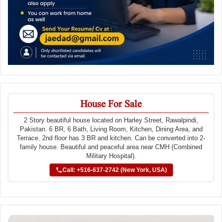
House For Sale
2 Story beautiful house located on Harley Street, Rawalpindi,
Pakistan. 6 BR, 6 Bath, Living Room, Kitchen, Dining Area, and
Terrace. 2nd floor has 3 BR and kitchen. Can be converted into 2-
family house. Beautiful and peaceful area near CMH (Combined
Military Hospital).
Call: +516-637-2742 (New York, USA)