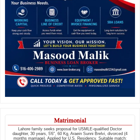
Matrimonial
Lahore family seeks proposal for USMLE-qualified Doctor
daughter, 30 years, 5'6", 60 Kg, Araein Sunni Brelvi, divorced (4
months marriage). Applied for U.S. Residency. Suitable match: