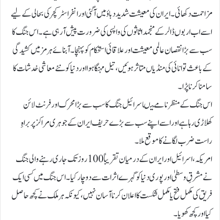
مزاحمت دکھائی۔ ایران کی معیشت شدید دباؤ میں آ گئی اور انفراسٹرکچر کی بحالی کے لیے
اسے اب اربوں ڈالر کے منجمد اثاثوں کی واپسی کی ضرورت پیش آرہی ہے۔اس جنگ کا
سب سے بڑا نقصان عالمی معیشت اور علاقائی استحکام کو پہنچا۔ آبنائے ہرمز میں کشیدگی
کے باعث توانائی کی منڈیاں متاثر ہوئیں، تیل مہنگا ہوا اور دنیا کو نئے معاشی خدشات کا
سامنا کرنا پڑا۔
ا س جنگ کے منظر نامے میںاسرائیل جنگ کا سب سے بڑا محرک اور فرنٹ لائن
کھلاڑی رہا ہے اور اسےاپنے سب سے بڑے حریف ایران کے جوہری مراکز پر براہِ
راست ضرب لگانے کا موقع ملا۔
امریکہ، اسرائیل اور ایران کے درمیان تقریباً 100 روز تک جاری رہنے والی جنگ
نے مشرقِ وسطیٰ اور پوری دنیا کو گہرے اثرات سے دوچار کیا۔ اس جنگ میں کسی ایک
فریق کی مکمل فتح یا مکمل شکست کا اعلان کرنا آسان نہیں، کیونکہ ہر ملک نے کچھ حاصل
کیا اور کچھ کھویا۔