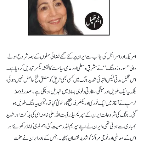
امریکہ اور اسرائیل کی جانب سے ایران پر کئے گئے فضائی حملوں کے بعد شروع ہونے
والی’’سو روزہ جنگ ‘‘ نے مشرقِ وسطیٰ اور عالمی سیاست کا نقشہ یکسر تبدیل کر دیا ہے۔
اس قلیل مدتی لیکن انتہائی شدید جنگ میں کسی بھی فریق کو مطلق فتح حاصل نہیں ہوئی،
بلکہ یہ ایک طویل اور مہنگی سفارتی و فوجی بساط میں تبدیل ہو چکی ہے۔ صدر ڈونلڈ
ٹرمپ نے آغاز میں ایک فوری اور یکطرفہ فتح کا دعویٰ کیا تھا، لیکن یہ جنگ طویل ہو
گئی۔جنگ کی شروعات ایران کے سپریم لیڈر آیت اللہ علی خامنہ ای کی ہلاکت اور شدید
بمباری سے ہوئی تھی،ایران نے اپنے سپریم لیڈر سمیت کئی اہم فوجی کمانڈر کھوئے اور
اس کے معاشی اور فوجی مراکز کو شدید نقصان پہنچا۔، جس کے بعد ایران نے سخت