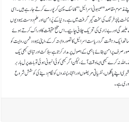
 جو اپنے مذموم مقاصد "صیہونی اسرائیل ” کا ماسک پہن کر پورے کرتے جا رہے ہیں۔اسی
من شناخت پنجۂ فرنگ کی سخت گیر گرفت میں ہے۔ دنیا کے پُرامن اور علم دوست یہودیوں
لیحدگی اور بے زاری کی تحریک چلانی چاہیے ۔ اس تلخ حقیقت کا ادراک کرتے ہوئے
 ساتھ ایک دہشت گرد ریاست اسرائیل کا تصور وابستہ کر کے، اپنی یہود دشمن روایت کو
 تصور صرف پرامن بقائے باہمی کے اصول پر مدار کرتا ہے ، ہلاکت اور تباہی کبھی یک
للہ نہ کرے کبھی ایسا وقت آئے ،لیکن اگر کبھی کوئی انہونی ہوئی تو بات پرل ہاربر
ی اپنے پاگلوں، نفسیاتی مریضوں اور انتہاء پسندوں کو لگام دینے کی کوشش شروع
ضروری ہے۔