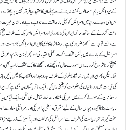
بہت سے دوست ایران اسرائیل جنگ کی صورتحال کو فرقہ وارانہ عینک لگا کر دیکھنے 
کے میزائیل یا بم مسلمانوں کو نشانہ بنانے سے پہلے ان کا عقیدہ یا فرقہ نہیں پوچھتے
بس اسی وجہ سے دنیا میں اسرائیل کو پہلی بار طاقت سے جواب دینے اور نشان عبرت بن
وقت گزرنے کے ساتھ ساتھ ایران کی دلاوری اور اسرائیل و امریکہ کے خلاف فتح کی 
ہے، جسے توجہ سے سمجھنا ضروری ہے ۔ رضا شاہ پہلوی کا ایران اسرائیل کا دوست او
اسرائیل کے بارے میں بالکل مختلف حکمت عملی اختیار کی اور پھر لبنان ، شام ،عراق م
چیلنج کرنا شروع کر دیا۔اس صورت حال کو دیکھنے اور سمجھنے کا ایک مختلف زاویہ بھی
تھا۔لیکن پھر ایران میں رضا شاہ پہلوی کے خلاف جدوجہد اور انقلاب کا پھل بائیں بازو
کی قیادت میں روحانیان کی حکومت کو یقینی بنایا گیا۔ایک تاثر یا گمان یہ بھی ہے کہ ایرا
روحانیان کے حوالے کرنے میں امریکی منشا اور اعانت شامل رہی تھی ۔ایک قیاس یہ بھ
ریاست بنانا آئیندہ پچاس سال کے لیے مشرق وسطی پر امریکی اور اسرائیلی مفادات او
سخت گیر مذہبی ریاست کی طرف سے اسرائیل کی مخالفت اور پراکسیز کے ذریعے مزاحم
اعانت کا مستحق بنا دیا ، اگر یہ سمجھ لیا جائے کہ مشرق وسطی میں امریکی اور یورپی صیہ