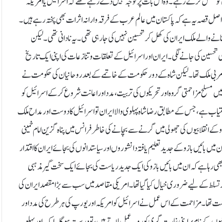
کی کوشش کرتے رہے۔ وہ اس بات پر توجہ نہیں دے رہے تھے کہ اسرائیل یا امریکہ
 ۔دراصل قصہ یہ ہے کہ پاکستان میں عالم عرب کے فرقہ وارانہ اثرات بھی پختہ رہے ہیں۔
انے والے ملک ایران کی کھل کر تحسین نہیں کی جارہی تھی ۔یہ نادانی تھی۔لیکن
تحسین کی جانے لگی۔ ایران اور اسرائیل کے تعلقات و تنازعات کی اپنی ایک تاریخ
ر مربی ملک تھا ۔لیکن شاہ کے دور حکومت کے خاتمے کے بعد روحانیان کی حکومت نے
یں مسلح مزاحمتی گروہ اور تحریکوں کی تربیت ، مدد اور اعانت شروع کر کے اسرائیل کو
 دستیاب ہے ،جس کے مطابق رضاشاہ پہلوی والا ایران تو اسرائیل کا دوست اور مداح ملک
 کے انقلابیوں کی جھولی میں گرنے سے بچانے کی خاطر فرانس میں پناہ گزین امام خمینی
ن میں بائیں بازو کے جدید تعلیم یافتہ دانشوروں اور سیاستدانوں کی بجائے ایران کا اقتدار
ی رہا ہے کہ ان میں بائیں بازو کی ایک جدید ریاست کی بجائے ایک سخت گیر مذہبی
ر تسلط کے لیے ضروری خیال کیا گیا تھا ۔ امریکی مقاصد میں سب سے بڑا مقصد ایران کی
ت تھا۔ مزاحمت کے اس عمل نے اسرائیل کو امریکہ اور یورپ کی ہر طرح کی مدد اور
ونیوں کے نام پر اپنی غارت گری کو روبہ عمل لاتے ہیں ، تو درست ہو گا۔ ایک اور پہلو