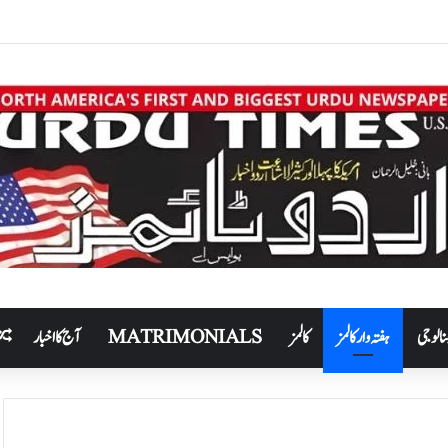
نالوجی
ہفتہ وار کالمز
کالمز
MATRIMONIALS
آج کا اخبار