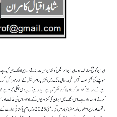
ایران کو فتح مبارک ہو۔ ایران اسرائیل کو نشان عبرت بنانے والا پہلا ملک بن گیا ہے 
سوچنے کی بھی ہمت نہیں تھی ۔حالیہ جنگ میں پہلی بار اسرائیل کے اندر میزائل گرنے 
ملبے کے سامنے کھڑا ہو کر واویلا کرتا نظر آ رہا ہے۔یاد رہے کہ یہ وہی جنگی مجرم ہے جو غ
کرنے کا ذمہ دار ہے۔ اس جنگ میں ایران کی کمزوریوں کے باوجود اس کی طاقت اور سخت
ماتحت اور زیر استعمال غلام ہی بنی رہیں گ