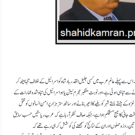
۔اس سے پہلے عالم عرب میں کسی جلیل القدر بادشاہ کو اسرائیل کے خلاف تنہا بیٹھ کر
سے تباہی ہوئی ہے ، اور نوبت متکبر مجرم نیتن یاہو اسرائیل کی تباہ شدہ عمارات کے
زہ کے ہنستے بستے شہر کو ملبے کا ڈھیر بنانے اور ساٹھ ستر ہزار پرامن انسانوں کو قتل
 جانی کا امیج مستحکم ہوا ہے ، جبکہ صاف نظر آ رہا ہے کہ عرب ریاستیں حسب سابق
ی۔مئی 2025ء میں ہم پاکستانی بھارت کے تین روزہ حملوں اور ان کے نتائج کو سمجھنے کی کوشش کر ہی رہے تھے کہ