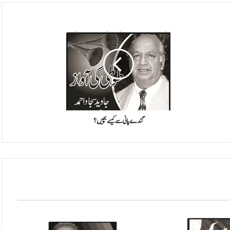
گ
ن
د
ے
پ
ا
ن
ی
س
ے
گندے پانی سے کیسے بچیں؟
ک
ی
س
ے
ب
چ
ی
ں
؟