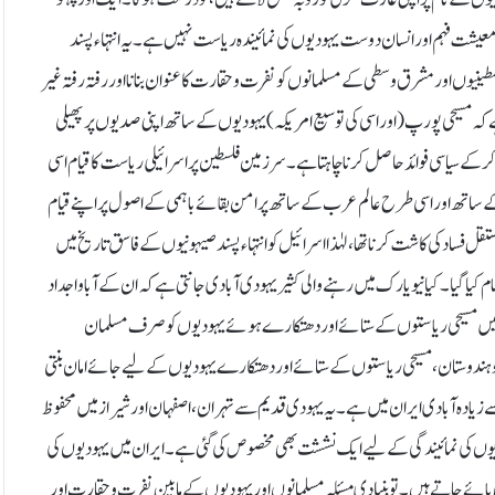
شت فہم اور انسان دوست یہودیوں کی نمائیندہ ریاست نہیں ہے ۔یہ انتہاء پسند
نیوں اور مشرق وسطی کے مسلمانوں کو نفرت و حقارت کا عنوان بنانا اور رفتہ رفتہ غیر
 ہے کہ مسیحی پورپ(اور اسی کی توسیع امریکہ) یہودیوں کے ساتھ اپنی صدیوں پر پھیلی
کے سیاسی فوائد حاصل کرنا چاہتا ہے ۔سرزمین فلسطین پر اسرائیلی ریاست کا قیام اسی
یوں کے ساتھ اور اسی طرح عالم عرب کے ساتھ پرامن بقائے باہمی کے اصول پر اپنے قیام
تقل فساد کی کاشت کرنا تھا،لہٰذا اسرائیل کو انتہاء پسند صیہونیوں کے فاسق تاریخ میں
 کیا گیا۔کیا نیویارک میں رہنے والی کثیر یہودی آبادی جانتی ہے کہ ان کے آباو اجداد
 دور میں مسیحی ریاستوں کے ستائے اور دھتکارے ہوئے یہودیوں کو صرف مسلمان
ایران و ہندوستان، مسیحی ریاستوں کے ستائے اور دھتکارے یہودیوں کے لیے جائے امان بنتی
یادہ آبادی ایران میں ہے ۔یہ یہودی قدیم سے تہران ، اصفہان اور شیراز میں محفوظ
دیوں کی نمائیندگی کے لیے ایک نششت بھی مخصوص کی گئی ہے۔ایران میں یہودیوں کی
پائے جاتے ہیں۔توبنیادی مسئلہ مسلمانوں اور یہودیوں کے مابین نفرت و حقارت اور