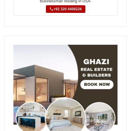
Businessman residing in USA.
+92 320 4408226