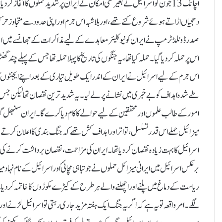
اچانک 13جون کو اسرائیل نے بغیر کسی امکان کے ایران پر شدید حملوں کا آغاز کر 
دھجیاں اڑاتے ہوئے شروع کئے تھے،اور بلاشبہ اس جرم اور اپنی حدود سے متجاوز حر
صدر ڈونلڈ ٹرمپ نے ایران کو نیوکلیئر معاہدے کے لیے مذاکرات کے جھانسے میں الجھا رک
اس پر حملہ کر دیا گیا۔حملہ کیا تھا، یہ جنگوں کی تاریخ کا پہلا حملہ تھا جس کے پہلے چن
اس جرم کے لیے اسرائیل نے ایران کے اندر ایک طویل تیاری کے بعد اپنے ایجنٹوں کا
طے شدہ اہداف کو بے خبری میں نشانے پر لے لیا۔ یہ شدید ترین نقصان تھا لیکن جس 
امور کے طالب علموں اور محققین کے لیے حوالے کا کام دیا کرے گا ۔ ایران سنبھل گیا ا
میزائیل حملے اس قدر تسلسل ، تواتر اور اہداف کش تھے کہ جنگ بندی کا اعلان کرتے
اسرائیل کا بہت زیادہ نقصان کر دیا تھا۔ایران کی مزاحمت ، نقصان برداشت کرنے کی 
برعکس اسرائیل میں ایرانی میزائل حملوں نے جو تباہی مچائئ اور اسرائیل کے نام نہ
ریاست کے دماغ میں پلنے اور اچھلنے والے ہر طرح کے کیڑے مکوڑوں کا خاتمہ کر دیا۔
لگے ۔امر واقعہ تو یہ ہے کہ اگر یہ جنگ ایک ہفتہ مزید جاری رہتی تو اسرائیل لڑن