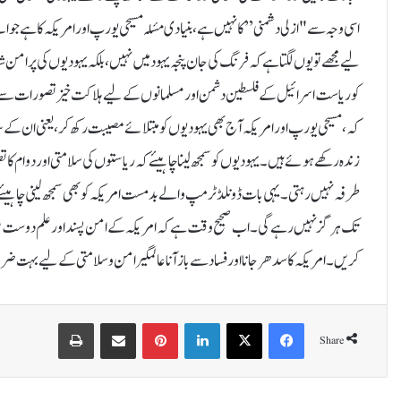
اسی وجہ سے "ازلی دشمنی” کا نہیں ہے ، بنیادی مسٔلہ مسیحی یورپ اور امریکہ کا ہے
لیے مجھے تو یوں لگتا ہے کہ فرنگ کی جان پنجہ یہود میں نہیں ،بلکہ یہودیوں کی پرا
کو ریاست اسرائیل کے فلسطین دشمن اور مسلمانوں کے لیے ہلاکت خیز تصورات سے ع
کہ، مسیحی یورپ اور امریکہ آج بھی یہودیوں کو مبتلائے مصیبت رکھ کر ، یعنی ان کے
زندہ رکھے ہوئے ہیں۔ یہودیوں کو سمجھ لینا چاہیئے کہ ریاستوں کی سلامتی اور دوام کا
طرفہ نہیں رہتی ۔ یہی بات ڈونلڈ ٹرمپ والے بدمست امریکہ کو بھی سمجھ لینی چاہیئے۔ا
تک ہرگز نہیں رہے گی۔ اب صحیح وقت ہے کہ امریکہ کے امن پسند اور علم دوست شہر
کریں۔امریکہ کا سدھر جانا اور فساد سے باز آنا عالمگیر امن و سلامتی کے لیے بہت 
Print
Share via Email
Pinterest
LinkedIn
X
Facebook
Share