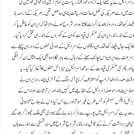
دیا۔ اسرائیل نے یہ حملے ایک آزاد و خودمختار ریاست پر تمام تر بین الاقوامی قوانین کی
کت میں اسے امریکہ کی مکمل اعانت اور پشت پناہی حاصل تھی۔امریکہ کے ڈرامہ باز
ھا تھا۔دو روز بعد مذاکرات کا تازہ دور شروع ہونے والا تھا کہ ایران کو غافل پا کر
د گھنٹوں کے اندر اندر ایران کی عسکری قیادت کو ان کے گھروں کے اندر ہی قتل کر دیا گیا۔
 ایک جال بچھا رکھا تھا۔ان ایجنٹوں نے اسرائیل کے ہوائی حملوں کے دوران پہلے سے
سرعت سے ایران اس اچانک حملے کے وبال سے باہر نکلا، وہ بھی ایک مثال بن کر جنگی
ور پھر نئی عسکری قیادت کے ساتھ اسرائیل پر میزائل حملوں کا آغاز کیا گیا۔ یہ
 وقت صدر ڈونلڈ ٹرمپ کو اعتراف کرنا پڑا کہ جنگ کے آخری چند روز ایران نے
صلاحیت اور حوصلہ اسرائیل کے مقابلے میں کہیں بلند اور برتر ثابت ہوا ، اس کے
اد میزائل ڈیفنس سسٹم کو جس طرح غیر موثر اور بے بس کیا، اس نے جارح صیہونی
 حد یہ ہے کہ اسرائیل میں یورپ سے لا کر بسائے گئے یہودی بھی ملک چھوڑ کر بھاگنے
ے اور تباہی برداشت کرنے کے قابل نہ رہتا ۔شروع شروع میں، بدقسمتی سے ہمارے ہاں