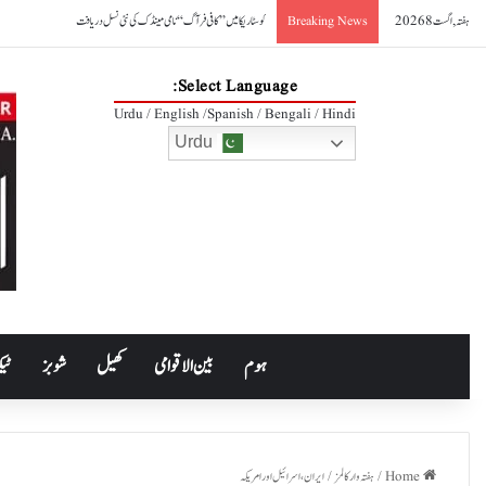
ہفتہ, اگست 8 2026
کوسٹا ریکا میں ’’کافی فرآگ‘‘ نامی مینڈک کی نئی نسل دریافت
Breaking News
Select Language:
Urdu / English /Spanish / Bengali / Hindi
Urdu
ہوم
بین الاقوامی
کھیل
شوبز
ٹیک
Home
/
ہفتہ وار کالمز
/
ایران،اسرائیل اور امریکہ