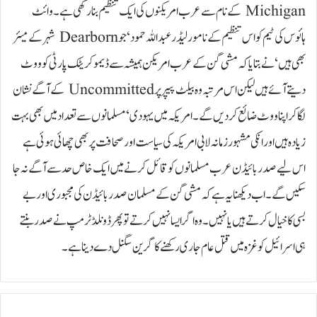
Michigan کے نام سے عرب امریکنوں کی ایک تنظیم بنا رکھی ہے۔ وائٹ
ہائوس کی ٹیم کو اس تنظیم کے نامور لیڈر عبداللہ حمود‘ جو Dearborn شہر کے میئر
بھی ہیں‘ نے بتایا کہ مشی گن کے عرب امریکن ہمیشہ سے ڈیموکریٹک پارٹی کو ووٹ
دیتے آئے ہیں لیکن اس مرتبہ وہ بیلٹ پیپر پر Uncommitted کے آگے نشان
لگا کر اپنا ووٹ ضائع کر دیں گے۔ امریکہ میں یہودی ‘ مسلمانوں سے تعداد میں بھی بہت
زیادہ ہیں اور انکی مشہور زمانہ لابی امریکہ کی سیاست اور صحافت پر بھی چھائی ہوئی ہے
اس لیے صدر بائیڈن عرب مسلمانوں کو قائل کرنے میں ایک خاص حد سے آگے نہ جا
سکیں گے۔ اب دیکھنا یہ ہے کہ مشی گن کے مسلمان صدر بائیڈن کی مجبوری اور بے
بسی کا خیال کرتے ہیں یا نہیں۔ وہ اگر ایسا نہیں کرتے تو پھر ڈونلڈ ٹرمپ نے صدر بنتے
ہی اسرائیل کوغزہ میں قتل عام جاری رکھنے کا گرین سگنل دے دینا ہے۔
ا