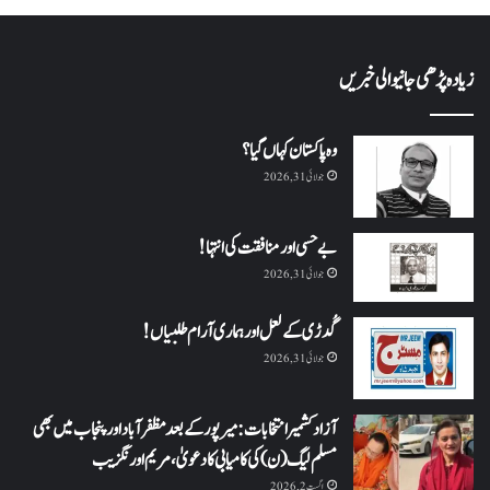
زیادہ پڑھی جانیوالی خبریں
وہ پاکستان کہاں گیا؟
جولائی 31, 2026
بے حسی اور منافقت کی انتہا !
جولائی 31, 2026
گُدڑی کے لعل اور ہماری آرام طلبیاں!
جولائی 31, 2026
آزاد کشمیر انتخابات: میرپور کے بعد مظفرآباد اور پنجاب میں بھی
مسلم لیگ (ن) کی کامیابی کا دعویٰ، مریم اورنگزیب
اگست 2, 2026