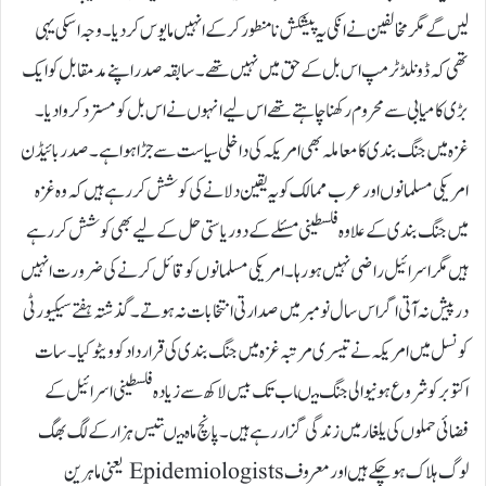
لیں گے مگر مخالفین نے انکی یہ پیشکش نا منطور کر کے انہیں مایوس کر دیا۔ وجہ اسکی یہی
تھی کہ ڈونلڈ ٹرمپ اس بل کے حق میں نہیں تھے۔ سابقہ صدر اپنے مد مقابل کوایک
بڑی کامیابی سے محروم رکھنا چاہتے تھے اس لیے انہوں نے اس بل کو مسترد کروا دیا۔
غزہ میں جنگ بندی کا معاملہ بھی امریکہ کی داخلی سیاست سے جڑا ہوا ہے۔ صدر بائیڈن
امریکی مسلمانوں اور عرب ممالک کو یہ یقین دلانے کی کوشش کر رہے ہیں کہ وہ غزہ
میں جنگ بندی کے علاوہ فلسطینی مسئلے کے دو ریاستی حل کے لیے بھی کوشش کر رہے
ہیں مگر اسرائیل راضی نہیں ہو رہا۔ امریکی مسلمانوں کو قائل کرنے کی ضرورت انہیں
درپیش نہ آتی اگر اس سال نومبر میں صدارتی انتخابات نہ ہوتے۔گذشتہ ہفتے سیکیورٹی
کونسل میں امریکہ نے تیسری مرتبہ غزہ میں جنگ بندی کی قرارداد کو ویٹو کیا۔ سات
اکتوبر کو شروع ہونیوالی جنگ میںاب تک بیس لاکھ سے زیادہ فلسطینی اسرائیل کے
فضائی حملوں کی یلغار میں زندگی گزار رہے ہیں۔ پانچ ماہ میںتیس ہزار کے لگ بھگ
لوگ ہلاک ہو چکے ہیں اور معروف Epidemiologists یعنی ماہرین