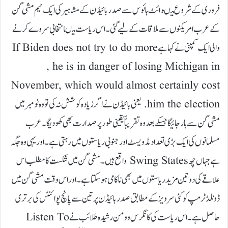
فروری کے شروع میںوائٹ ہائوس سے صدر بائیڈن کے مشاہیر کی ایک ٹیم مشی گن
کے عرب امریکنوں سے ملاقات کے لیے گئی۔ اس ریاست میںانتخابی سروے کرنے
والی ایک کمپنی نے کہا ہےIf Biden does not try to do more
, he is in danger of losing Michigan in
November, which would almost certainly cost
him the election. یعنی بائیڈن نے اگر زیادہ کوشش نہ کی تو وہ نومبر میں
مشی گن سے ہار جائیگا جسکے بعد وہ تقریباّّ یقینی طور پر صدارت بھی کھو دیگا۔ عرب
مسلمانوں کی ایک بڑی تعداد مڈ ویسٹ اور جنوبی ریاستوں میں رہتی ہے۔ اور یہی وہ جگہ
ہے جہاں چھ Swing States واقع ہیں۔ مشی گن میں شکست کا مطلب اس
علاقے کی دو تین مزید ریاستوں میں بھی ناکامی ہو سکتا ہے۔ اور اس وقت مشی گن میں
ڈونلڈ ٹرمپ کو کئی سرویز کے مطابق صدر بائیڈن پر تین سے پانچ پوائنٹس کی برتری
حاصل ہے۔ اس ریاست کی کانگرس وومن رشیدہ طلائب نے Listen To