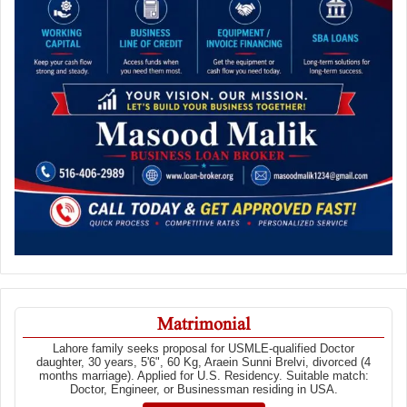
Matrimonial
Lahore family seeks proposal for USMLE-qualified Doctor
daughter, 30 years, 5'6", 60 Kg, Araein Sunni Brelvi, divorced (4
months marriage). Applied for U.S. Residency. Suitable match:
Doctor, Engineer, or Businessman residing in USA.