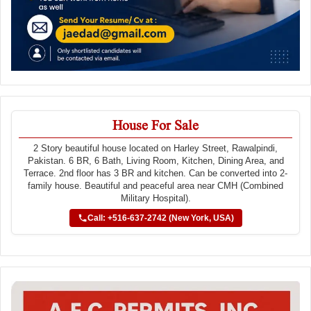
House For Sale
2 Story beautiful house located on Harley Street, Rawalpindi,
Pakistan. 6 BR, 6 Bath, Living Room, Kitchen, Dining Area, and
Terrace. 2nd floor has 3 BR and kitchen. Can be converted into 2-
family house. Beautiful and peaceful area near CMH (Combined
Military Hospital).
Call: +516-637-2742 (New York, USA)