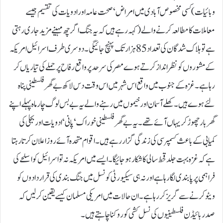
وبائیات) کسی مخصوص آبادی میں امراض‘ صحت عامہ اور ادویات کی تقسیم جیسے
معاملات کا مطالعہ کرنے والے( کہہ رہے ہیں کہ یہ جنگ اگر چھ مہینے مزید جاری رہتی
ہے تو ہلاک شدگان کی تعداد 85 ہزار تک پہنچ جائیگی۔ دوسری طرف اسرائیل امریکہ
کے مشوروں کو نظر انداز کرتے ہوے مصر کی سرحد پر واقع رفاح پر حملے کی تیاریاں کر
رہا ہے۔ غزہ کے جنوب میں واقع اس شہر میں اس وقت دس لاکھ بے گھر فلسطینی پناہ
لئے ہوے ہیں۔ کھلے آسمان اور خیموں میں رہنے والے یہ بے بس لوگ چار ماہ پہلے اپنے
گھر بار چھوڑ کر یہاں آئے تھے۔ یہ بے گھر فلسطینی خوراک‘ پانی‘ ادویات اور بجلی کی
کمیابی کے باعث کسمپرسی کی زندگی گزار رہے ہیں۔ اقوام متحدہ آئے روز اعلان کرتا رہتا
ہے کہ غزہ بہت جلد قحط سالی کا شکار ہو جائیگا۔ ایسے میں امریکہ نہ تو اسرائیل کو اسلحے کی
فراہمی پر پابندی لگا رہا ہے اور نہ ہی سیکیورٹی کونسل میں جنگ بندی کی قراردادوں کو
ویٹو کرنے سے گریز کر رہا ہے۔ ان حالات میں امریکی مسلمان کیسے یقین کر لیں کہ
صدر بائیڈن فلسطینیوں کی نسل کشی کو روکنا چاہتے ہیں۔