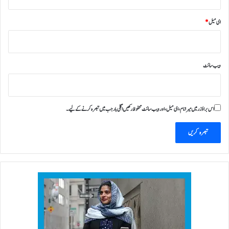
ای میل
*
ویب‌ سائٹ
اس براؤزر میں میرا نام، ای میل، اور ویب سائٹ محفوظ رکھیں اگلی بار جب میں تبصرہ کرنے کےلیے۔