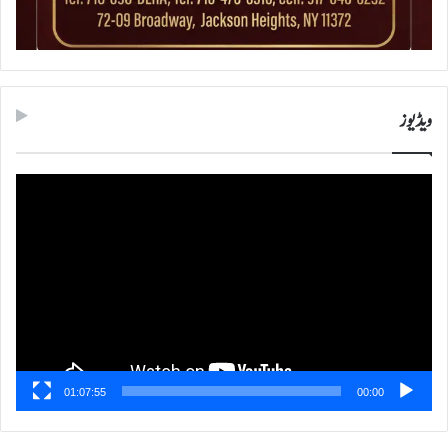
ویڈیوز
ویڈیو
پلیئر
01:07:55
00:00