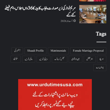
مریم نواز کی زیر صدارت پنجاب کابینہ کا 36واں اجلاس،اہم فیصلے
کئے گئے
اگست 6, 2026
Tags
Female Marriage Proposal
Matrimonials
Shaadi Profile
آتشزدگی
امریکا
انٹرنیشنل
بین الاقوامی
جھلس کر ہلاک
دنیا کی خبریں
عالمی خبریں
میکسیکو
یو ایس اے