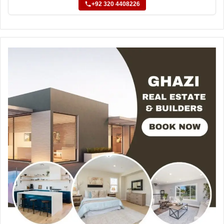
+92 320 4408226