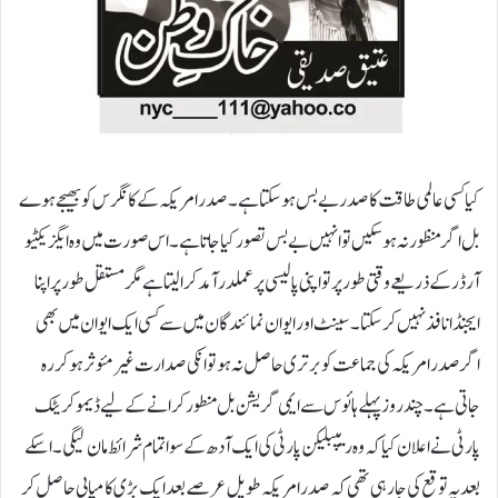
کیا کسی عالمی طاقت کا صدر بے بس ہو سکتا ہے۔ صدر امریکہ کے کانگرس کو بھیجے ہوے
بل اگر منظور نہ ہوسکیں تو انہیں بے بس تصور کیا جاتا ہے۔ اس صورت میں وہ ایگزیکٹیو
آرڈرکے ذریعے وقتی طور پر تو اپنی پالیسی پر عملدرآمد کرالیتاہے مگر مستقل طور پر اپنا
ایجنڈا نافذ نہیں کر سکتا۔سینٹ اور ایوان نمائندگان میں سے کسی ایک ایوان میں بھی
اگر صدر امریکہ کی جماعت کو برتری حاصل نہ ہو تو انکی صدارت غیر مئوثر ہو کر رہ
جاتی ہے۔ چند روز پہلے ہائوس سے ایمی گریشن بل منطور کرانے کے لیے ڈیموکریٹک
پارٹی نے اعلان کیا کہ وہ ریپبلیکن پارٹی کی ایک آدھ کے سوا تمام شرائط مان لیگی۔ اسکے
بعد یہ توقع کی جا رہی تھی کہ صدر امریکہ طویل عرصے بعد ایک بڑی کامیابی حاصل کر