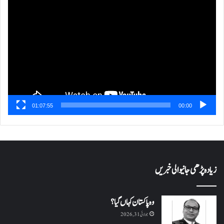
ویڈیو
پلیئر
01:07:55
00:00
زیادہ پڑھی جانیوالی خبریں
وہ پاکستان کہاں گیا؟
جولائی 31, 2026