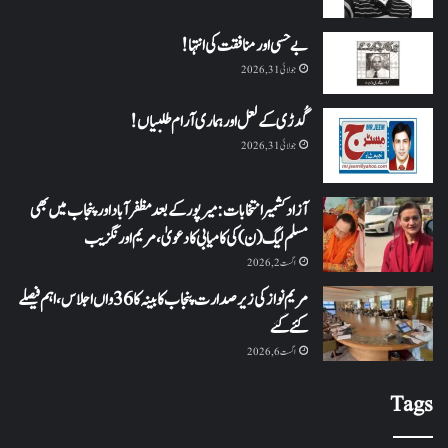
بے حسی اور منافقت کی انتہا !
جولائی 31, 2026
گُدڑی کے لعل اور ہماری آرام طلبیاں!
جولائی 31, 2026
آزاد کشمیر انتخابات: میرپور کے بعد مظفرآباد اور پنجاب میں بھی
مسلم لیگ (ن) کی کامیابی کا دعویٰ، مریم اورنگزیب
اگست 2, 2026
مریم نواز کی زیر صدارت پنجاب کابینہ کا 36واں اجلاس،اہم فیصلے
کئے گئے
اگست 6, 2026
Tags