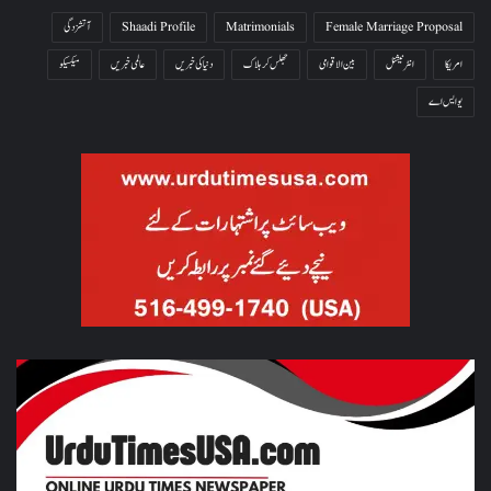
Female Marriage Proposal
Matrimonials
Shaadi Profile
آتشزدگی
امریکا
انٹرنیشنل
بین الاقوامی
جھلس کر ہلاک
دنیا کی خبریں
عالمی خبریں
میکسیکو
یو ایس اے