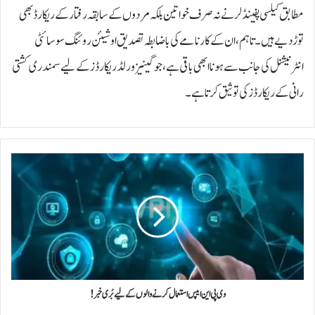
مطابق کیلسی پفینڈلر نے نہ صرف خواتین بلکہ مردوں کے سابقہ رفتار کے ریکارڈ بھی
توڑ دیے ہیں۔تاہم، ان کے کارنامے کی باضابطہ تصدیق اوشیئن روئنگ سوسائٹی
انٹرنیشنل کی جانب سے ہونا ابھی باقی ہے، جو گینیز ورلڈ ریکارڈز کے لیے سمندری کشتی
رانی کے ریکارڈز کی توثیق کرتا ہے۔
و
ی
پ
ی
ا
ی
ن
ا
ی
پ
وی پی این ایپس استعمال کرنے والوں کے لیے بُری خبر!
س