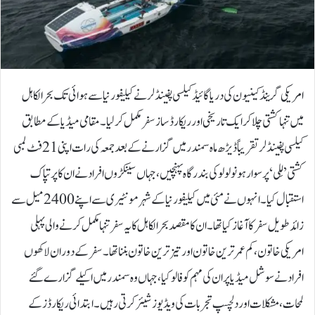
امریکی گرینڈ کینیون کی دریا گائیڈ کیلسی پفینڈلر نے کیلیفورنیا سے ہوائی تک بحرالکاہل
میں تنہا کشتی چلا کر ایک تاریخی اور ریکارڈ ساز سفر مکمل کر لیا۔مقامی میڈیا کے مطابق
کیلسی پفینڈلر تقریباً ڈیڑھ ماہ سمندر میں گزارنے کے بعد جمعہ کی رات اپنی 21 فٹ لمبی
کشتی ’لِلی‘ پر سوار ہونولولو کی بندرگاہ پہنچیں، جہاں سینکڑوں افراد نے ان کا پرتپاک
استقبال کیا۔انہوں نے مئی میں کیلیفورنیا کے شہر مونٹیری سے اپنے 2400 میل سے
زائد طویل سفر کا آغاز کیا تھا۔ ان کا مقصد بحرالکاہل کا یہ سفر تنہا مکمل کرنے والی پہلی
امریکی خاتون، کم عمر ترین خاتون اور تیز ترین خاتون بننا تھا۔سفر کے دوران لاکھوں
افراد نے سوشل میڈیا پر ان کی مہم کو فالو کیا، جہاں وہ سمندر میں اکیلے گزارے گئے
لمحات، مشکلات اور دلچسپ تجربات کی ویڈیوز شیئر کرتی رہیں۔ابتدائی ریکارڈز کے