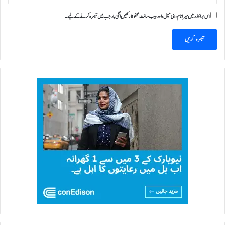
ا
اس براؤزر میں میرا نام، ای میل، اور ویب سائٹ محفوظ رکھیں اگلی بار جب میں تبصرہ کرنے کےلیے۔
ا
ع
ل
ا
ن