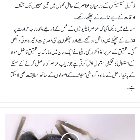
ڈگری سیلسیئس کے درمیان عناصر کے حامل محلول میں تین مہینوں تک مختلف
اوقات کے لیے انڈے کے چھلکے رکھے۔
مطالعے میں دیکھا گیا کہ عناصر ڈیفیوژن کے عمل کے ذریعے بلند درجہ حرارت پر
انڈے کے چھلکے میں داخل ہو گئے تھے اور چھلکوں پر نئی معدنیات ذخیرہ ہوتی دیکھی
گئی۔تحقیق کے سربراہ ڈاکٹر ریمی ریٹیو نے ایک بیان میں بتایا کہ یہ تحقیق فاضل مواد
کے استعمال کا تخلیقی استعمال پیش کرتی ہے جو نایاب عناصر کو حاصل کرنے کے مسئلے
کے پائیدار حل کے علاوہ گردشی معیشت کے اصولوں کے ساتھ مطابقت بھی لا سکتا
ہے۔
ب
ھ
ا
ر