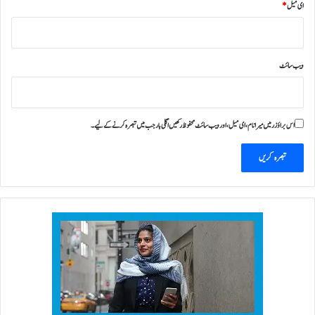
ای میل
*
ویب‌ سائٹ
اس براؤزر میں میرا نام، ای میل، اور ویب سائٹ محفوظ رکھیں اگلی بار جب میں تبصرہ کرنے کےلیے۔