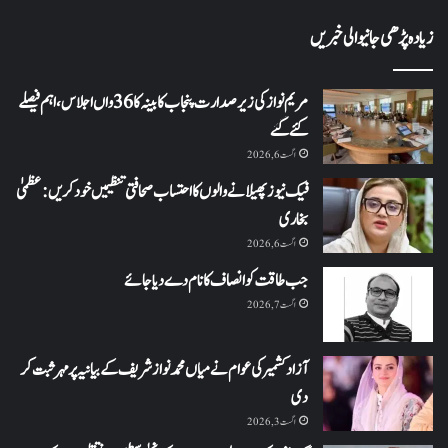
زیادہ پڑھی جانیوالی خبریں
مریم نواز کی زیر صدارت پنجاب کابینہ کا 36واں اجلاس،اہم فیصلے
کئے گئے
اگست 6, 2026
فیک نیوز پھیلانے والوں کا احتساب صحافتی تنظیمیں خود کریں: عظمیٰ
بخاری
اگست 6, 2026
جب طاقت کو انصاف کا نام دے دیا جائے
اگست 7, 2026
آزاد کشمیر کی عوام نے میاں محمد نواز شریف کے بیانیہ پر مہر ثبت کر
دی
اگست 3, 2026