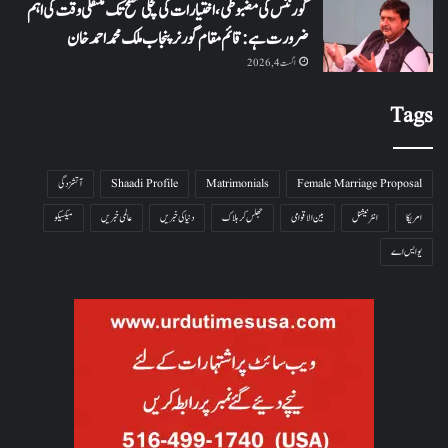
گورننس کی مضبوطی، اختیارات کی نچلی سطح تک منتقلی وقت کی اہم
ضرورت ہے: قائم مقام گورنر پنجاب ملک محمد احمد خان
اگست 4, 2026
Tags
Female Marriage Proposal
Matrimonials
Shaadi Profile
آتشزدگی
امریکا
انٹرنیشنل
بین الاقوامی
جھلس کر ہلاک
دنیا کی خبریں
عالمی خبریں
میکسیکو
یو ایس اے