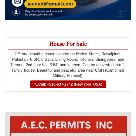
House For Sale
2 Story beautiful house located on Harley Street, Rawalpindi,
Pakistan. 6 BR, 6 Bath, Living Room, Kitchen, Dining Area, and
Terrace. 2nd floor has 3 BR and kitchen. Can be converted into 2-
family house. Beautiful and peaceful area near CMH (Combined
Military Hospital).
Call: +516-637-2742 (New York, USA)