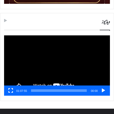
ویڈیوز
ویڈیو
پلیئر
01:07:55
00:00