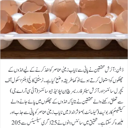
ڈبلن: آئرش محققین نے پانی سے نایاب زمینی عناصر کو اخذ کرنے کے لیے انڈوں کے
چھلکوں کو استعمال کرتے ہوئے انوکھا طریقہ وضع کیا ہے۔ٹرینیٹی کالج ڈبلنز اسکول آف
نیچرل سائنسز اور آئرش سینٹر فار ریسرچ اِن اپلائیڈ جیو سائنسز (آئی سی آر اے جی)
سے تعلق رکھنے والے محققین نے بتایا کہ انڈوں کے چھلکوں میں پائے جانے والے
کیلشیئم کاربونیٹ (کیلسائٹ) مؤثر انداز میں نایاب زمینی عناصر کو پانی سے جذب اور
علیحدہ کر سکتا ہے۔تحقیق میں سائنس دانوں نے 25 ڈگری سیلسیئس سے 205