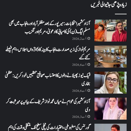
زیادہ پڑھی جانیوالی خبریں
آزاد کشمیر انتخابات: میرپور کے بعد مظفرآباد اور پنجاب میں بھی
مسلم لیگ (ن) کی کامیابی کا دعویٰ، مریم اورنگزیب
اگست 2, 2026
مریم نواز کی زیر صدارت پنجاب کابینہ کا 36واں اجلاس،اہم فیصلے
کئے گئے
اگست 6, 2026
فیک نیوز پھیلانے والوں کا احتساب صحافتی تنظیمیں خود کریں: عظمیٰ
بخاری
اگست 6, 2026
آزاد کشمیر کی عوام نے میاں محمد نواز شریف کے بیانیہ پر مہر ثبت کر
دی
اگست 3, 2026
گورننس کی مضبوطی، اختیارات کی نچلی سطح تک منتقلی وقت کی اہم