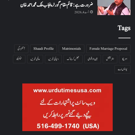
ضرورت ہے: قائم مقام گورنر پنجاب ملک محمد احمد خان
اگست 4, 2026
Tags
Female Marriage Proposal
Matrimonials
Shaadi Profile
آتشزدگی
امریکا
انٹرنیشنل
بین الاقوامی
جھلس کر ہلاک
دنیا کی خبریں
عالمی خبریں
میکسیکو
یو ایس اے