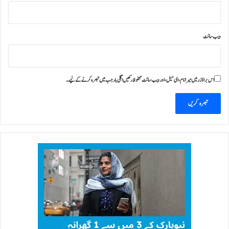
ویب‌ سائٹ
اس براؤزر میں میرا نام، ای میل، اور ویب سائٹ محفوظ رکھیں اگلی بار جب میں تبصرہ کرنے کےلیے۔