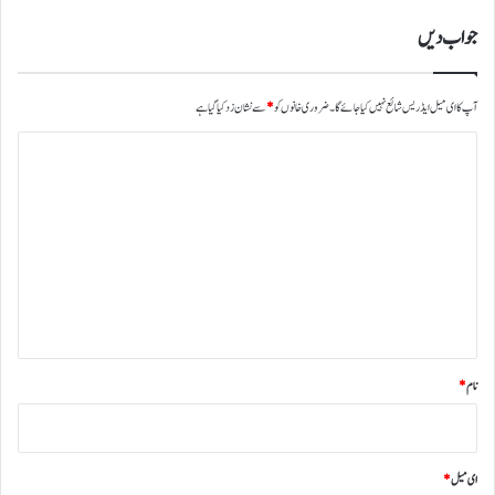
ہ
جواب دیں
آپ کا ای میل ایڈریس شائع نہیں کیا جائے گا۔
ضروری خانوں کو
*
سے نشان زد کیا گیا ہے
ت
ب
ص
ر
ہ
*
نام
*
ای میل
*