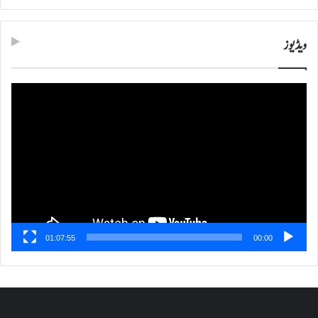
ویڈیوز
ویڈیو
پلیئر
01:07:55
00:00