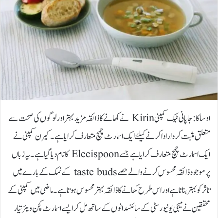
اوساکا: جاپانی ٹیک کمپنی Kirin نے کھانے کا ذائقہ مزید بہتر اور لوگوں کی صحت سے
متعلق مثبت کردار ادا کرنے کیلئے ایک اسمارٹ چمچ متعارف کرایا ہے۔کیرن کمپنی نے
ایک اسمارٹ چمچ متعارف کرایا ہے جسے Elecispoon کا نام دیا گیا ہے۔ یہ زباں
پر موجود ذائقہ محسوس کرنے والے حصے taste buds کے نمک کے بارے میں
تاثر کو بہتر بناتا ہے اور اس طرح کھانے کا ذائقہ بہتر محسوس ہوتا ہے۔ماضی میں کمپنی کے
محققین نے میجی یونیورسٹی کے سائنسدانوں کے ساتھ مل کر ایسے اسمارٹ کچن ویئر تیار