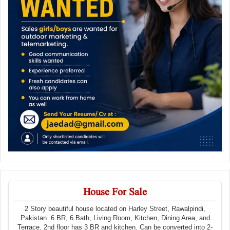
House For Sale
2 Story beautiful house located on Harley Street, Rawalpindi,
Pakistan. 6 BR, 6 Bath, Living Room, Kitchen, Dining Area, and
Terrace. 2nd floor has 3 BR and kitchen. Can be converted into 2-