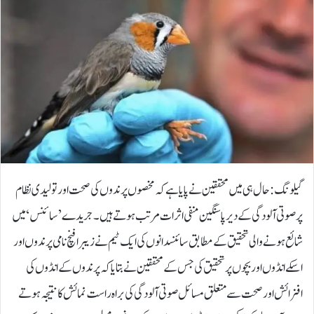
گیلونگ: حال ہی میں محققین نے پایا ہے کہ مخصوں پرندوں کی صحت اور تولیدی نظام
پر صوتی آلودگی کے دیرپا سنگین منفی اثرات مرتب ہوتے ہیں۔جریدے ’سائنس‘ میں
شائع ہونے والی تحقیق کے مطابق سائنسدانوں کی ایک ٹیم نے زیبرا فنچ نامی پرندوں اور
اسکے انڈوں اور بچوں پر تحقیق کی جس کے محققین نے بتایا کہ پرندوں کے انڈوں کی
افزائش اور صحت سے متعلق مسائل صوتی آلودگی کی براہ راست نمائش کا نتیجہ ہوتے