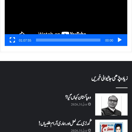
01:07:55
00:00
زیادہ پڑھی جانیوالی خبریں
وہ پاکستان کہاں گیا؟
جولائی 31, 2026
گُدڑی کے لعل اور ہماری آرام طلبیاں!
جولائی 31, 2026