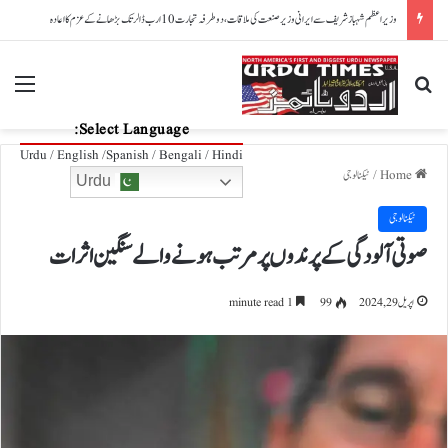
امریکا: پوتے نے بیگ میں توپ کے گولے رکھ دیے، دادی ایئرپورٹ پر پکڑی گئیں
nu
Search for
Select Language:
Urdu / English /Spanish / Bengali / Hindi
Home
/
ٹیکنالوجی
Urdu
ٹیکنالوجی
صوتی آلودگی کے پرندوں پر مرتب ہونے والے سنگین اثرات
اپریل 29, 2024
99
1 minute read