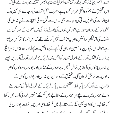
ہیں۔آسٹریلیا کی ڈیکن یونیورسٹی میں ماحولیات کی پروفیسر میلین میریٹ نے بتایا کہ
اس تحقیق نے ہم کو واقعی حیران کردیا ہے، صرف منفی اثرات کی وجہ سے ہی نہیں بلکہ
ان اثرات کی طویل مدتی کی وجہ سے بھی۔اس سے قبل ہوئی تحقیقات نے پرندوں کی
نشوونما کے دوران ہورہے شور کو پرندوں کی بعد کی زندگی میں صحت کے مسائل سے
منسلک کی تھا لیکن سائنس دان یہ شناخت نہیں کر سکے تھے کہ اس شور کا اثر کس پر پڑتا
ہے؟ والدین یا بچوں پر؟میلین اور ان کی ٹیم نے پیدائش سے پہلے اور بعد ازاں زیبرا فنچ
پرندوں کو مختلف آواز کے ماحول میں رکھا جس میں ٹریفک کا شور اور قدرتی آوازیں جیسے
پرندوں یا پتوں کی آوازیں شامل تھیں۔پرندوں کے انڈوں اور چوزوں، دونوں کو ان
ماحول سے نمائش کروائی گئی۔ تحقیق کے دوران ان اندوں اور چوزوں کو ان کے
والدین سے الگ کردیا گیا تھا۔محققین نے پایا کہ ٹریفک کے شور کی نمائش میں رہنے
والے انڈوں میں سے بچے ان انڈوں کے مقابلے میں کم نکلے جنہیں قدرتی آواز میں رکھا
گیا تھا جبکہ ان کا وزن بھی دیگر کے مقابلے میں کم تھا۔اسی طرح یہ اثرات چوزوں کی