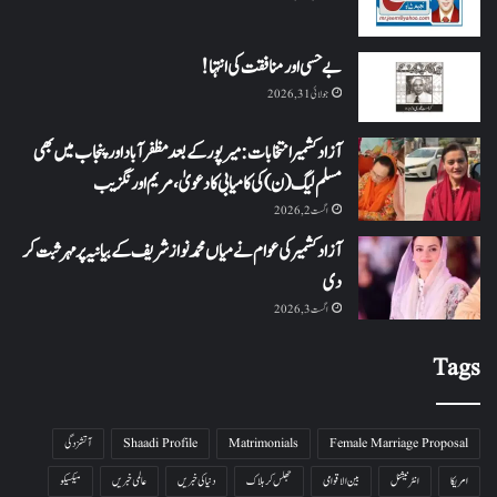
بے حسی اور منافقت کی انتہا !
جولائی 31, 2026
آزاد کشمیر انتخابات: میرپور کے بعد مظفرآباد اور پنجاب میں بھی
مسلم لیگ (ن) کی کامیابی کا دعویٰ، مریم اورنگزیب
اگست 2, 2026
آزاد کشمیر کی عوام نے میاں محمد نواز شریف کے بیانیہ پر مہر ثبت کر
دی
اگست 3, 2026
Tags
Female Marriage Proposal
Matrimonials
Shaadi Profile
آتشزدگی
امریکا
انٹرنیشنل
بین الاقوامی
جھلس کر ہلاک
دنیا کی خبریں
عالمی خبریں
میکسیکو