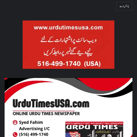
یو ایس اے