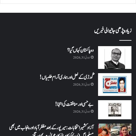
زیادہ پڑھی جانیوالی خبریں
وہ پاکستان کہاں گیا؟
جولائی 31, 2026
گُدڑی کے لعل اور ہماری آرام طلبیاں!
جولائی 31, 2026
بے حسی اور منافقت کی انتہا !
جولائی 31, 2026
آزاد کشمیر انتخابات: میرپور کے بعد مظفرآباد اور پنجاب میں بھی