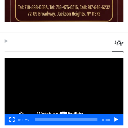
ویڈیوز
ویڈیو
پلیئر
01:07:55
00:00