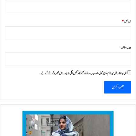
ای میل
*
ویب‌ سائٹ
اس براؤزر میں میرا نام، ای میل، اور ویب سائٹ محفوظ رکھیں اگلی بار جب میں تبصرہ کرنے کےلیے۔