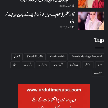
مسلم لیگ (ن) کی کامیابی کا دعویٰ، مریم اورنگزیب
اگست 2, 2026
آزاد کشمیر کی عوام نے میاں محمد نواز شریف کے بیانیہ پر مہر ثبت کر
دی
اگست 3, 2026
Tags
Female Marriage Proposal
Matrimonials
Shaadi Profile
آتشزدگی
امریکا
انٹرنیشنل
بین الاقوامی
جھلس کر ہلاک
دنیا کی خبریں
عالمی خبریں
میکسیکو
یو ایس اے