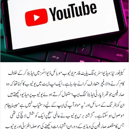
کیلیفورنیا: ویڈیو اسٹریمنگ پلیٹ فارم یوٹیوب موبائل ڈیوائسز میں ایڈ بلاکر کے خلاف
کام کرنے والا فیچر متعارف کرانے جارہا ہے۔ ایک اپ ڈیٹ میں یوٹیوب کا کہنا تھا کہ وہ
صارفین جو تھرڈ پارٹی ایڈ بلاکنگ ایپ استعمال کرتے ہوئے یوٹیوب پر ویڈیو دیکھتے ہیں
ان کو بفرنگ کے مسائل اور ’یہ مواد آپ کی ایپ کے لیے دستیاب نہیں ہے‘ جیسا پیغام
موصول ہوسکتا ہے۔گزشتہ برس یوٹیوب نے عالمی سطح پر ایک کوشش لانچ کی تھی
جس کا مقصد صارفین کی ویڈیو کے دوران اشتہارات دیکھنے کی حوصلہ افزائی اور یوٹیوب