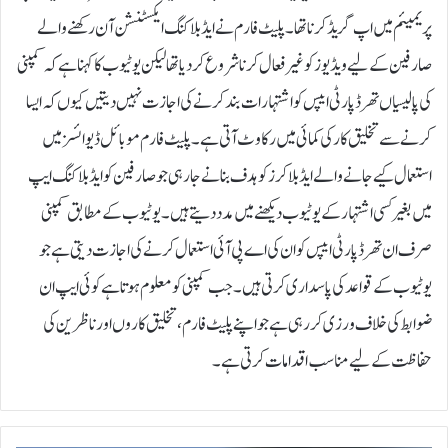
پریمیئم میں اپ گریڈ کرنا تھا۔ پلیٹ فارم نے ایڈ بلاکنگ ایکسٹنشن آن رکھنے والے
صارفین کے لیے ویڈیوز کو غیر فعال کرنا شروع کر دیا تھا لیکن یوٹیوب کا کہنا ہے کہ کمپنی
کی پالیسیاں تھرڈ پارٹی ایپس کو اشتہارات بند کرنے کی اجازت نہیں دیتیں کیوں کہ ایسا
کرنے سے تخلیق کار کی کمائی میں رکاوٹ آتی ہے۔پلیٹ فارم موبائل ڈیوائسز میں
استعمال کیے جانے والے ایڈ بلاکرز کو ہدف بنانے جارہی جو صارفین کو ایڈ بلاکنگ ایپ
میں بغیر کسی اشتہار کے یوٹیوب دیکھنے میں مدد دیتے ہیں۔یوٹیوب کے مطابق کمپنی
صرف ان تھرڈ پارٹی ایپس کو ان کی اے پی آئی استعمال کرنے کی اجازت دیتی ہے جو
یوٹیوب کے قواعد کی پاسداری کرتی ہیں۔ جب کمپنی کو معلوم ہوتا ہے کوئی ایپ ان
ضوابط کی خلاف ورزی کر رہی ہے جو اپنے پلیٹ فارم، تخلیق کاروں اور ناظرین کی
حفاظت کے لیے مناسب اقدامات کرتی ہے۔