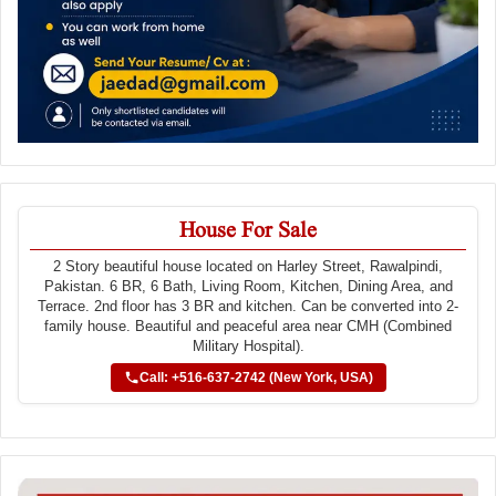
House For Sale
2 Story beautiful house located on Harley Street, Rawalpindi,
Pakistan. 6 BR, 6 Bath, Living Room, Kitchen, Dining Area, and
Terrace. 2nd floor has 3 BR and kitchen. Can be converted into 2-
family house. Beautiful and peaceful area near CMH (Combined
Military Hospital).
Call: +516-637-2742 (New York, USA)