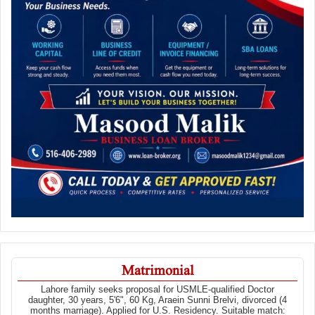
Matrimonial
Lahore family seeks proposal for USMLE-qualified Doctor
daughter, 30 years, 5'6", 60 Kg, Araein Sunni Brelvi, divorced (4
months marriage). Applied for U.S. Residency. Suitable match: