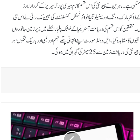
مسکن ہے۔ماہرین نے چیونٹی کی اس قسم کا نام ہیری پورٹر سیریز کے کردار لارڈ
ڈاکٹر مارک وونگ اور بینیلونگیا انوائرنمنٹل کنسلٹنٹ کی جین مک رائی نے اس نئی
محققین کو اس قسم کی دریافت آسٹریلیا کے خشک پِلبارا خطے میں زیر زمین جانوروں
ں کا مشاہدہ کیا۔ایل وولڈمورٹ اپنے انتہائی پتلے جسم اور لمبی اور باریک ٹنگوں اور
ین سے 25 میٹر کی گہرائی میں ہوئی۔
ی
و
ٹ
ی