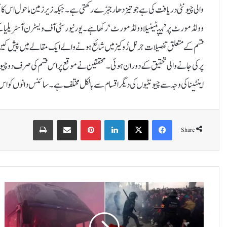
والی چیونٹی دریافت کی ہے جو تیز دھار جبڑے رکھتی ہے۔ جبکہ زیر زمین ماحول اس کا 
وولڈمورٹ پر ’لیپٹینیلا وولڈمورٹ‘ رکھا ہے۔یورنیورسٹی آف ویسٹرن آسٹریلیا کے 
قسم کے متعلق تفصیلات جرنل زُو کیز میں شائع ہونے والے ایک مقالے میں پیش کیں۔
پر کی جانے والی تحقیق کے دوران ہوئی۔ محققین نے موقع پر اس قسم کی صرف دو چیونٹیو
اینٹینا کی وجہ سے چیونٹیوں کی دیگر اقسام سے بالکل مختلف ہے۔سائنس دانوں کو اس چیونٹی کی دریافت زم
Print
Share via Email
Pinterest
LinkedIn
X
Facebook
Share
ب
ا
ر
س