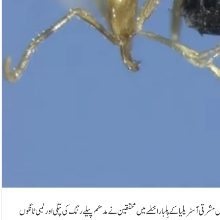
شرقی آسٹریلیا کے پِلبارا خطے میں محققین نے مدھم پیلے رنگ کی پتلی اور لمبی ٹانگوں