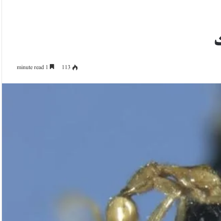
ت
1 minute read
113