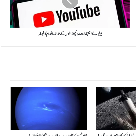
و
ب
ک
ا
ا
ش
یوٹیوب کا اشتہارات نہ دیکھنے والوں کے خلاف اقدام کا فیصلہ
ت
ہ
ا
ر
ا
ت
ن
ہ
د
ی
ک
ھ
ن
ے
و
ا