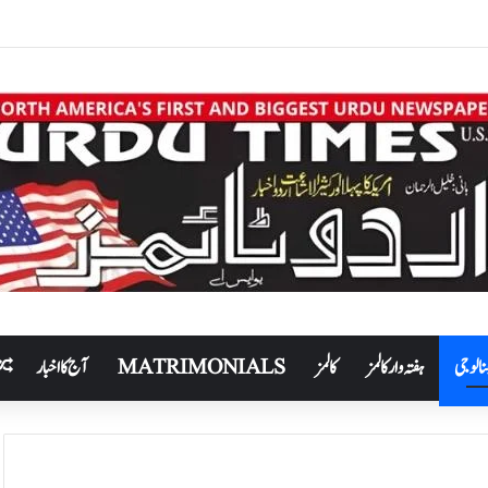
نالوجی
ہفتہ وار کالمز
کالمز
MATRIMONIALS
آج کا اخبار