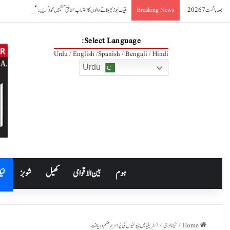
جمعہ, اگست 7 2026
فیک نیوز پھیلانے والوں کا احتساب صحافتی تنظیمیں خود کریں: عظمیٰ بخاری
Breaking News
Select Language:
Urdu / English /Spanish / Bengali / Hindi
Urdu
ہوم
بین الاقوامی
کھیل
شوبز
ٹیک
Home
/
ٹیکنالوجی
/
آسٹریلیا میں چیونٹیوں کی پُراسرار قسم دریافت