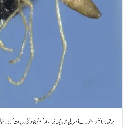
پرتھ: سائنس دانوں نے آسٹریلیا میں ایک پُراسرار قسم کی چیونٹی دریافت کر لی۔شمال م