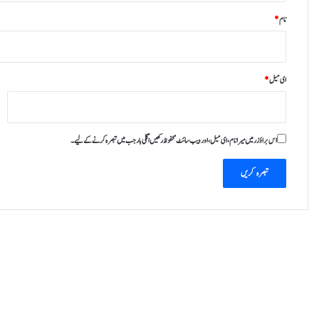
نام
*
ای میل
*
اس براؤزر میں میرا نام، ای میل، اور ویب سائٹ محفوظ رکھیں اگلی بار جب میں تبصرہ کرنے کےلیے۔