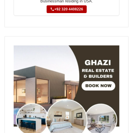
Businessman residing in USA.
+92 320 4408226