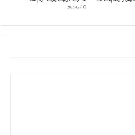
ک گیا، آج کسی بھی وقت چاند سے ٹکرانے
نظامِ شمسی کے آٹھویں سیارے نیپچون سے متعلق اہم انکشاف!
ل
اگست 4, 2026
و
ں
ک
ے
خ
ل
ا
ف
ا
ق
د
ا
م
ک
ا
ف
ی
ص
ل
ہ