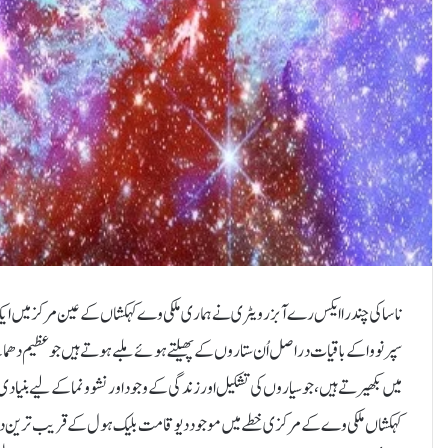
ناسا کی چندرا ایکس رے آبزرویٹری نے ہماری ملکی وے کہکشاں کے عین مرکز میں ایک
سپرنووا کے باقیات دراصل اُن ستاروں کے پھیلتے ہوئے ملبے ہوتے ہیں جو عظیم دھماک
میں بکھیرتے ہیں، جو سیاروں کی تشکیل اور زندگی کے وجود اور نشوونما کے لیے بنیادی
کہکشاں ملکی وے کے مرکزی خطے میں موجود دیوقامت بلیک ہول کے قریب ترین دریا