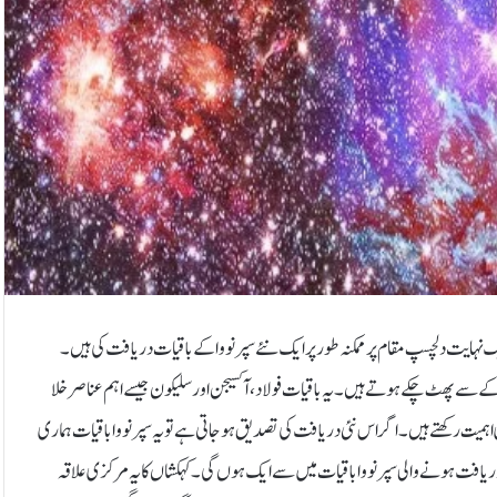
 نہایت دلچسپ مقام پر ممکنہ طور پر ایک نئے سپرنووا کے باقیات دریافت کی ہیں۔
ے سے پھٹ چکے ہوتے ہیں۔ یہ باقیات فولاد، آکسیجن اور سلیکون جیسے اہم عناصر خلا
 اہمیت رکھتے ہیں۔اگر اس نئی دریافت کی تصدیق ہو جاتی ہے تو یہ سپرنووا باقیات ہماری
فت ہونے والی سپرنووا باقیات میں سے ایک ہوں گی۔کہکشاں کا یہ مرکزی علاقہ