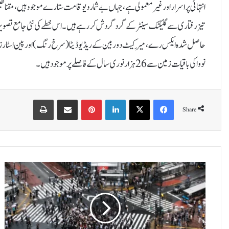
انتہائی پراسرار اور غیر معمولی ہے، جہاں بے شمار دیوقامت ستارے موجود ہیں، مقنا
تیز رفتاری سے گلیکٹک سینٹر کے گرد گردش کر رہے ہیں۔اس خطے کی نئی جامع تصویر 
حاصل شدہ ایکس رے، مِیر کیٹ دوربین کے ریڈیو ڈیٹا (سرخ رنگ) اور پین اسٹارز کی ا
نووا کی باقیات زمین سے 26 ہزار نوری سال کے فاصلے پر موجود ہیں۔
Print
Share via Email
Pinterest
LinkedIn
X
Facebook
Share
ج
ا
پ
ا
ن
ی