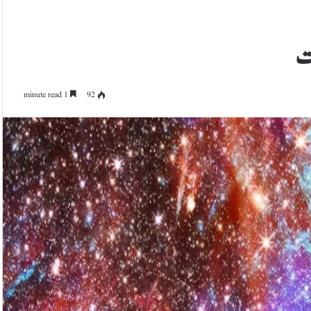
فت
1 minute read
92