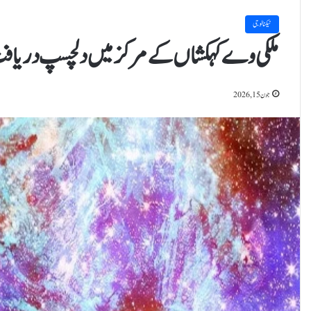
ٹیکنالوجی
ملکی وے کہکشاں کے مرکز میں دلچسپ دریا
جون 15, 2026