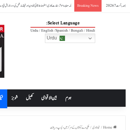
جمعہ, اگست 7 2026
صدر آصف علی زرداری کا مکہ مشترکہ دفاعی معاہدے کا خیرمقدم
Breaking News
Select Language:
Urdu / English /Spanish / Bengali / Hindi
Urdu
ہوم
بین الاقوامی
کھیل
شوبز
ٹیک
Home
/
ٹیکنالوجی
/
ملکی وے کہکشاں کے مرکز میں دلچسپ دریافت