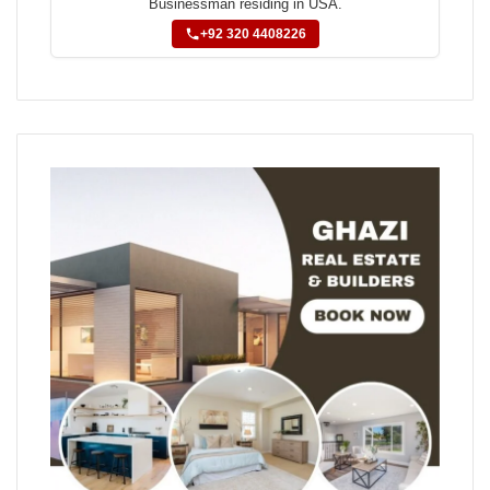
Businessman residing in USA.
+92 320 4408226