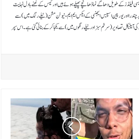
طیسی فیلڈز کے طویل دھاگے نما ڈھانچے پھیلے ہوئے ہیں اور گیس کے گھنے بادل نہایت
چندرا اور یورپین اسپیس ایجنسی کے ایکس ایم ایم-نیوٹن مشن (نیلے رنگ میں) سے
ٓپٹیکل تصاویر (سرخم سبز اور نیلے رنگوں میں) سے یکجا کر کے بنائی گئی ہے۔اس سپر
ر
و
بِ
ک
ک
ی