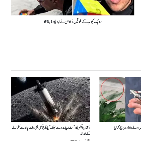
و
ب
ک
ے
روبِک کیوب کے شوقین نوجوان نے نیا ریکارڈ بنا ڈالا
ش
و
ق
ی
ن
ن
و
ج
و
ا
ن
ن
ے
ن
ی
ا
ہونے والا ڈرون تیار کر لیا
اسپیس ایکس کا راکٹ اپنے مدار سے بھٹک گیا، آج کسی بھی وقت چاند سے ٹکرانے
کے خدشہ
ر
ی