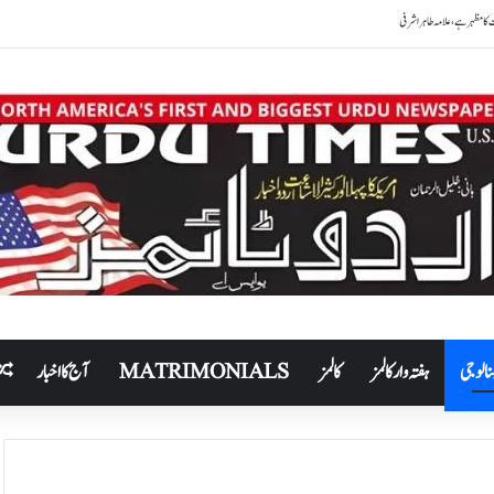
نالوجی
ہفتہ وار کالمز
کالمز
MATRIMONIALS
آج کا اخبار