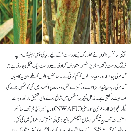
چینی سائنس دانوں نے خطرناک ’ییلو رسٹ‘ کے لیے دنیا کی پہلی جینیٹک میپ
ٹریکنگ وھیٹ (گندم) ریزِسٹنس متعارف کرا دی۔ ییلو رسٹ ایک فنگل بیماری ہے جو
گندم کی پیداوار اور معیار دونوں کو کم کرتی ہے۔سائنس دانوں کو ملنے والی یہ کامیابی
گندم کی زیادہ پائیدار مزاحمت اور کیڑے کش ادویات پر انحصار میں کمی کو ممکن بنانے کی
صلاحیت رکھتی ہے۔جرنل نیچر جینیٹکس میں شائع ہونے والی تحقیق نارتھ ویسٹ
ایگریکلچر اینڈ فاریسٹری یونیورسٹی (NWAFU) اور چائنیز اکیڈمی آف سائنسز
انسٹیٹیوٹ آف جینیٹکس اینڈ ڈیویلپمنٹل بائیولوجی کی مشترکہ رہنمائی میں کی گئی۔
پروفیسر کینگ ژینشینگ کے مطابق ییولو رسٹ کو عموماً ’گندم کا کینسر‘ بھی کہا جاتا