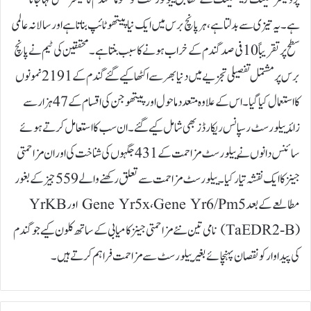
ہے۔ یہ تیزی سے بدلتا ہے، ہر پانچ برس میں ایک نیا پیتھوٹائپ بناتا ہے اور سالانہ عالمی
سطح پر تقریباً 10 فی صد گندم کے خراب ہونے کا سبب بنتا ہے۔محققین کی ٹیم نے پانچ
برس پر مشتمل تفصیلی تجزیے میں دنیا بھر سے اکٹھا کیے گئے گندم کے 2191 نمونوں
کا استعمال کیا گیا۔ اس کے علاوہ متعدد ماحول اور پیتھوجن کی اقسام کے 47 ہزار سے
زائد ییلو رسٹ رسپانس ریکارڈز بھی شامل کیے گئے۔ان سب کا استعامل کرتے ہوئے
سائنس دانوں نے ییلو رسٹ مزاحمت کے 431 جگہوں کی شناخت کی اور ان مزاحمتی
جینز کا ایک نقشہ تیار کیا۔ییلو رسٹ مزاحمت سے تعلق رکھنے والے 559 جیز کے بغور
مطالعے کے بعد Gene Yr5x، Gene Yr6/Pm5 اور YrKB
(TaEDR2-B) نامی تین نئے مزاحمتی جینز کامیابی کے ساتھ کلون کیے جو گندم
کی پیداوار کو نقصان پہنچائے بغیر ییلو رسٹ سے مزاحمت فراہم کرتے ہیں۔