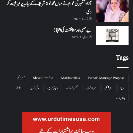
آزاد کشمیر کی عوام نے میاں محمد نواز شریف کے بیانیہ پر مہر ثبت کر
دی
اگست 3, 2026
بے حسی اور منافقت کی انتہا !
جولائی 31, 2026
Tags
Female Marriage Proposal
Matrimonials
Shaadi Profile
آتشزدگی
امریکا
انٹرنیشنل
بین الاقوامی
جھلس کر ہلاک
دنیا کی خبریں
عالمی خبریں
میکسیکو
یو ایس اے