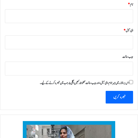
نام
*
ای میل
*
ویب‌ سائٹ
اس براؤزر میں میرا نام، ای میل، اور ویب سائٹ محفوظ رکھیں اگلی بار جب میں تبصرہ کرنے کےلیے۔