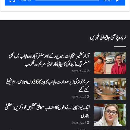
زیادہ پڑھی جانیوالی خبریں
آزاد کشمیر انتخابات: میرپور کے بعد مظفرآباد اور پنجاب میں بھی
مسلم لیگ (ن) کی کامیابی کا دعویٰ، مریم اورنگزیب
اگست 2, 2026
مریم نواز کی زیر صدارت پنجاب کابینہ کا 36واں اجلاس،اہم فیصلے
کئے گئے
اگست 6, 2026
فیک نیوز پھیلانے والوں کا احتساب صحافتی تنظیمیں خود کریں: عظمیٰ
بخاری
اگست 6, 2026