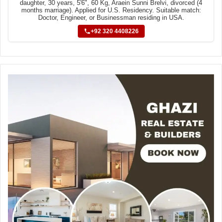
daughter, 30 years, 5'6", 60 Kg, Araein Sunni Brelvi, divorced (4
months marriage). Applied for U.S. Residency. Suitable match:
Doctor, Engineer, or Businessman residing in USA.
+92 320 4408226