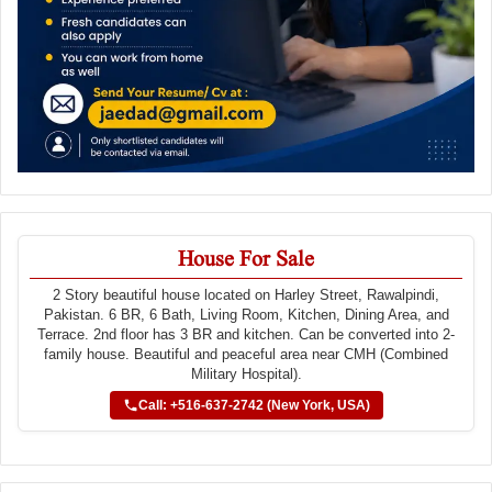
House For Sale
2 Story beautiful house located on Harley Street, Rawalpindi,
Pakistan. 6 BR, 6 Bath, Living Room, Kitchen, Dining Area, and
Terrace. 2nd floor has 3 BR and kitchen. Can be converted into 2-
family house. Beautiful and peaceful area near CMH (Combined
Military Hospital).
Call: +516-637-2742 (New York, USA)