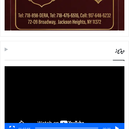
ویڈیوز
ویڈیو
پلیئر
01:07:55
00:00