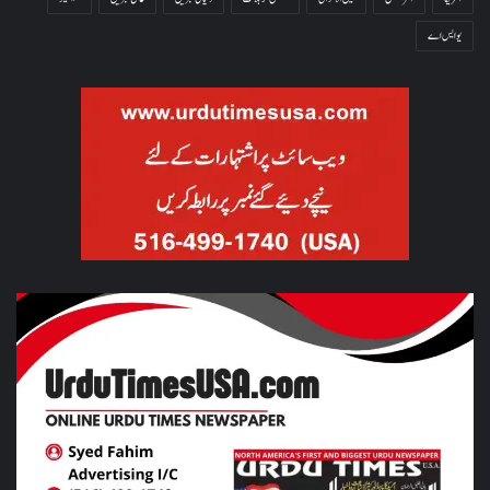
یو ایس اے