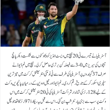
آسٹریلیا نے تیسرے ٹی 20 میچ میں ویسٹ انڈیز کو 6 وکٹوں سے شکست دیکر پانچ
میچوں کی سیریز میں 0-3 سے فیصلہ کن برتری حاصل کرلی۔میچ میں ٹم ڈیوڈ نے
صرف 37 گیندوں پر آسٹریلیا کی طرف سے ٹی ٹوئنٹی انٹرنیشنل کرکٹ میں تیز ترین
سنچری اسکور کرکے تاریخ رقم کردی۔ٹم ڈیوڈ اور مچل اووین کے درمیان پانچویں وکٹ
کے لیے 128 رنز کی شاندار شراکت آسٹریلیا کی ٹی20 انٹرنیشنل کرکٹ میں اس
وکٹ پر سب سے بڑی پارٹنرشپ بن گئی۔ اس سے قبل یہ ریکارڈ 97 رنز کا تھا جو مچل