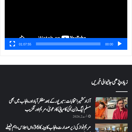
01:07:55
00:00
زیادہ پڑھی جانیوالی خبریں
آزاد کشمیر انتخابات: میرپور کے بعد مظفرآباد اور پنجاب میں بھی
مسلم لیگ (ن) کی کامیابی کا دعویٰ، مریم اورنگزیب
اگست 2, 2026
مریم نواز کی زیر صدارت پنجاب کابینہ کا 36واں اجلاس،اہم فیصلے