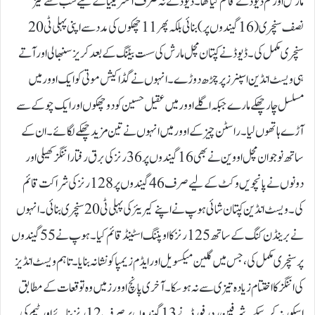
مارش اور ٹم ڈیوڈ نے قائم کیا تھا۔ڈیوڈ نے نہ صرف آسٹریلیا کے لیے سب سے تیز
نصف سنچری (16 گیندوں پر) بنائی بلکہ پھر 11 چھکوں کی مدد سے اپنی پہلی ٹی 20
سنچری مکمل کی۔ڈیوڈ نے کپتان مچل مارش کی سست بیٹنگ کے بعد کریز سنبھالی اور آتے
ہی ویسٹ انڈین اسپنرز پر چڑھ دوڑے۔ انہوں نے گڈاکیش موتی کو ایک اوور میں
مسلسل چار چھکے مارے جبکہ اگلے اوور میں عقیل حسین کو دو چھکوں اور ایک چوکے سے
آڑے ہاتھوں لیا۔ راسٹن چیز کے اوور میں انہوں نے تین مزید چھکے لگائے۔ان کے
ساتھ نوجوان مچل اووین نے بھی 16 گیندوں پر 36 رنز کی برق رفتار اننگز کھیلی اور
دونوں نے پانچویں وکٹ کے لیے صرف 46 گیندوں پر 128 رنز کی شراکت قائم
کی۔ویسٹ انڈین کپتان شائی ہوپ نے اپنے کیریئر کی پہلی ٹی20 سنچری بنائی۔ انہوں
نے برینڈن کنگ کے ساتھ 125 رنز کا اوپننگ اسٹینڈ قائم کیا۔ ہوپ نے 55 گیندوں
پر سنچری مکمل کی، جس میں گلين میکسویل اور ایڈم زیمپا کو نشانہ بنایا۔تاہم ویسٹ انڈیز
کی اننگز کا اختتام زیادہ تیزی سے نہ ہو سکا۔ آخری پانچ اوورز میں وہ توقعات کے مطابق
اسکور نہ کر سکے۔ شر فین ردرفورڈ نے 13 گیندوں پر صرف 12 رنز بنائے اور ٹیم کی