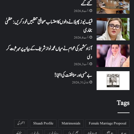
کئے گئے
اگست 6, 2026
فیک نیوز پھیلانے والوں کا احتساب صحافتی تنظیمیں خود کریں: عظمیٰ
بخاری
اگست 6, 2026
آزاد کشمیر کی عوام نے میاں محمد نواز شریف کے بیانیہ پر مہر ثبت کر
دی
اگست 3, 2026
بے حسی اور منافقت کی انتہا !
جولائی 31, 2026
Tags
Female Marriage Proposal
Matrimonials
Shaadi Profile
آتشزدگی
امریکا
انٹرنیشنل
بین الاقوامی
جھلس کر ہلاک
دنیا کی خبریں
عالمی خبریں
میکسیکو