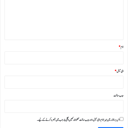
ص
ر
ہ
*
نام
*
ای میل
*
ویب‌ سائٹ
اس براؤزر میں میرا نام، ای میل، اور ویب سائٹ محفوظ رکھیں اگلی بار جب میں تبصرہ کرنے کےلیے۔