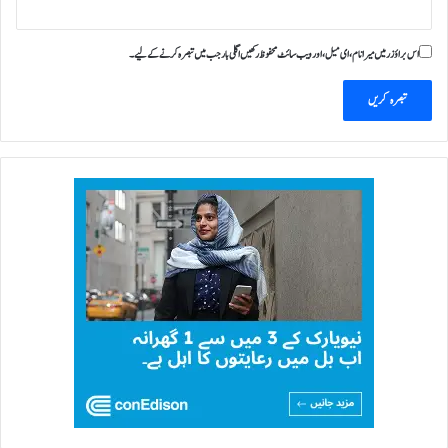
اس براؤزر میں میرا نام، ای میل، اور ویب سائٹ محفوظ رکھیں اگلی بار جب میں تبصرہ کرنے کےلیے۔