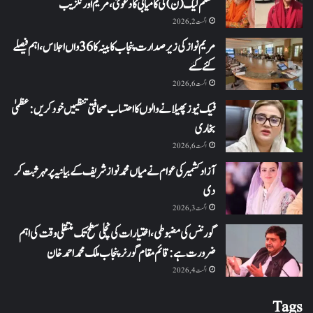
مسلم لیگ (ن) کی کامیابی کا دعویٰ، مریم اورنگزیب
اگست 2, 2026
مریم نواز کی زیر صدارت پنجاب کابینہ کا 36واں اجلاس،اہم فیصلے
کئے گئے
اگست 6, 2026
فیک نیوز پھیلانے والوں کا احتساب صحافتی تنظیمیں خود کریں: عظمیٰ
بخاری
اگست 6, 2026
آزاد کشمیر کی عوام نے میاں محمد نواز شریف کے بیانیہ پر مہر ثبت کر
دی
اگست 3, 2026
گورننس کی مضبوطی، اختیارات کی نچلی سطح تک منتقلی وقت کی اہم
ضرورت ہے: قائم مقام گورنر پنجاب ملک محمد احمد خان
اگست 4, 2026
Tags