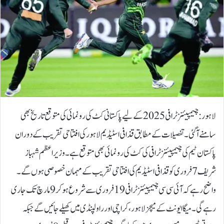
لاہور:چیمپیئنز ٹرافی 2025 کے لیے پاکستانی کٹ کی رونمائی کی متوقع تاریخ بھی
سامنے آگئی۔تفصیلات کے مطابق قذافی اسٹیڈیم لاہور کی افتتاحی تقریب کے دوران
پاکستان ٹیم کی چیمپیئنز ٹرافی کی کٹ کی رونمائی بھی متوقع ہے۔وزیر اعظم شہباز
شریف 7 فروری کو قذافی اسٹیڈیم کی افتتاحی تقریب کے مہمان خصوصی ہوں گے۔
واضح رہے کہ آئی سی سی چیمپیئنز ٹرافی 19فروری سے شروع ہو کر 9مارچ تک جاری
رہے گی۔ میگا ایونٹ کے میچز لاہور، کراچی اور راولپنڈی میں کھیلے جائیں گے جبکہ