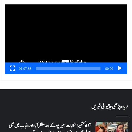
ویڈیو
پلیئر
01:07:55
00:00
زیادہ پڑھی جانیوالی خبریں
آزاد کشمیر انتخابات: میرپور کے بعد مظفرآباد اور پنجاب میں بھی