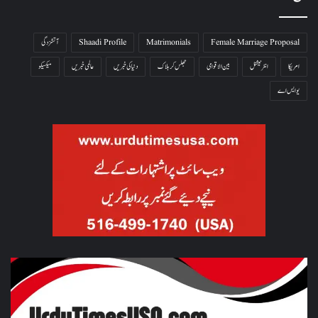
Female Marriage Proposal
Matrimonials
Shaadi Profile
آتشزدگی
امریکا
انٹرنیشنل
بین الاقوامی
جھلس کر ہلاک
دنیا کی خبریں
عالمی خبریں
میکسیکو
یو ایس اے