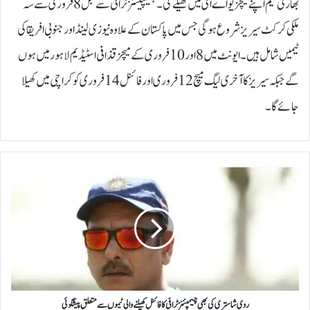
بھارتی ٹیم اپنے میچز یو اے ای میں کھیلے گی۔چیمپیئنز ٹرافی سے قبل 8 فروری سے سہ
ملکی کرکٹ سیریز شروع ہوگی جس میں پاکستان کے علاوہ نیوزی لینڈ اور جنوبی افریقا کی
ٹیمیں شامل ہیں۔ایونٹ میں 8 اور 10 فروری کے میچز قذافی اسٹیڈیم لاہور میں ہوں
گے جبکہ سیریز کا آخری لیگ میچ 12 فروری اور فائنل 14 فروری کو کراچی میں کھیلا
جائے گا۔
ر
و
ی
ش
ا
س
ت
ر
ی
ک
روی شاستری کی بھی چیمپئنز ٹرافی کا فائنل کھیلنے والی ٹیموں سے متعلق پیشگوئی