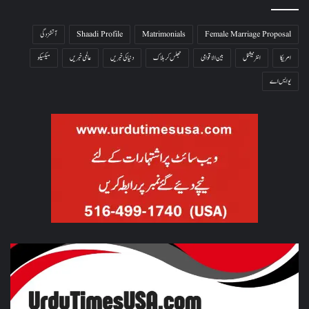
Female Marriage Proposal
Matrimonials
Shaadi Profile
آتشزدگی
امریکا
انٹرنیشنل
بین الاقوامی
جھلس کر ہلاک
دنیا کی خبریں
عالمی خبریں
میکسیکو
یو ایس اے