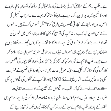
ہے۔فلپ لاہم کے مطابق آمدنی بڑھانے کی دوڑ فٹبال کی ساکھ کو نقصان پہنچا رہی ہے
اور شائقین میں مایوسی پیدا کر رہی ہے۔ ان کا کہنا تھا کہ بہت سے مداح اب کھیل کی
اصل روح اور فیفا کے تجارتی فیصلوں میں فرق کرنا مشکل محسوس کرتے ہیں۔انہوں
نے خاص طور پر فیفا کلب ورلڈ کپ کی توسیع کو تنقید کا نشانہ بنایا، جس میں ٹیموں کی
تعداد 7 سے بڑھا کر 32 کر دی گئی ہے۔ لاہم کا مؤقف ہے کہ اس فیصلے سے کھلاڑیوں پر
اضافی دباؤ پڑے گا، جو پہلے ہی مصروف شیڈول اور طویل سفری مصروفیات کا سامنا کر
رہے ہیں۔فلپ لاہم نے خبردار کیا کہ میچز کی بڑھتی ہوئی تعداد کھلاڑیوں کی فٹنس اور
کارکردگی کو متاثر کر سکتی ہے، جبکہ طویل مدت میں جسمانی اور ذہنی تھکن کے خطرات
بھی بڑھ جائیں گے۔فٹبال لیجنڈ نے 2026 فیفا ورلڈ کپ کے ٹکٹوں کی قیمتوں پر بھی
سوالات اٹھاتے ہوئے کہا کہ طلب اور قیمتوں کے تعین کے حوالے سے شفافیت
ضروری ہے اور فٹبال حکام کو اس معاملے پر زیادہ وضاحت فراہم کرنی چاہیے۔تاہم اپنی
تنقید کے باوجود فلپ لاہم نے فیفا کے ورلڈ کپ کو 48 ٹیموں تک توسیع دینے کے