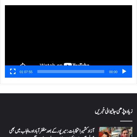
ویڈیو
پلیئر
01:07:55
00:00
زیادہ پڑھی جانیوالی خبریں
آزاد کشمیر انتخابات: میرپور کے بعد مظفرآباد اور پنجاب میں بھی