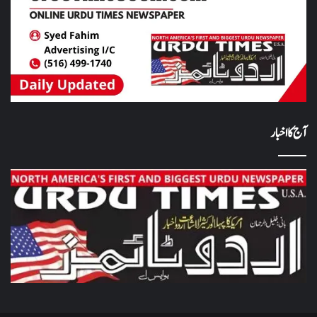
آج کا اخبار