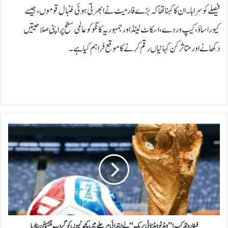
فیصلے کو سراہا۔ ان کا کہنا تھا کہ بڑے فارمیٹ نے ابھرتی ہوئی فٹبال قوموں، جیسے
کیوراساؤ، کیپ وردے، اسکاٹ لینڈ اور جمہوریہ کانگو کو عالمی سطح پر اپنی صلاحیتیں
دکھانے اور متاثر کن کہانیاں رقم کرنے کا موقع فراہم کیا ہے۔
ف
ی
ف
ا
ر
و
ل
ڈ
ک
پ
فیفا رولڈ کپ؛ ’’ہیڈ ٹو ہیڈ ٹائی بریک‘‘ نے ابتدائی مرحلے میں کچھ ٹیموں کو گروپ چیمپئن بنا دیا