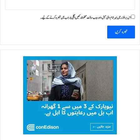
اس براؤزر میں میرا نام، ای میل، اور ویب سائٹ محفوظ رکھیں اگلی بار جب میں تبصرہ کرنے کےلیے۔