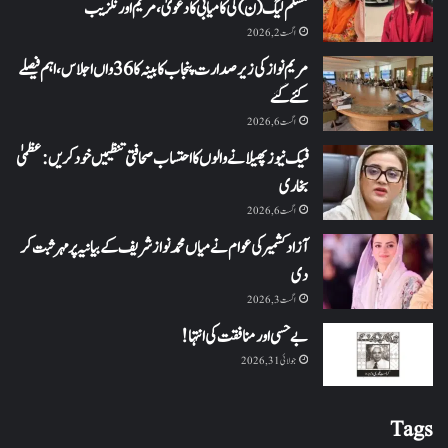
مسلم لیگ (ن) کی کامیابی کا دعویٰ، مریم اورنگزیب
اگست 2, 2026
مریم نواز کی زیر صدارت پنجاب کابینہ کا 36واں اجلاس،اہم فیصلے
کئے گئے
اگست 6, 2026
فیک نیوز پھیلانے والوں کا احتساب صحافتی تنظیمیں خود کریں: عظمیٰ
بخاری
اگست 6, 2026
آزاد کشمیر کی عوام نے میاں محمد نواز شریف کے بیانیہ پر مہر ثبت کر
دی
اگست 3, 2026
بے حسی اور منافقت کی انتہا !
جولائی 31, 2026
Tags