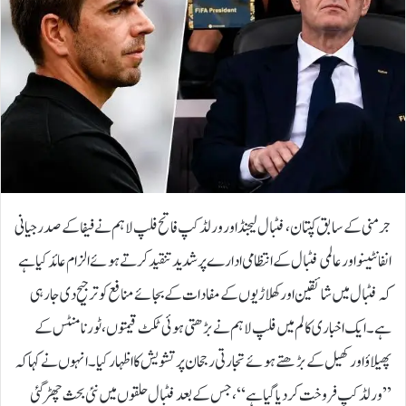
جرمنی کے سابق کپتان، فٹبال لیجنڈ اور ورلڈ کپ فاتح فلپ لاہم نے فیفا کے صدر جیانی
انفانٹینو اور عالمی فٹبال کے انتظامی ادارے پر شدید تنقید کرتے ہوئے الزام عائد کیا ہے
کہ فٹبال میں شائقین اور کھلاڑیوں کے مفادات کے بجائے منافع کو ترجیح دی جا رہی
ہے۔ایک اخباری کالم میں فلپ لاہم نے بڑھتی ہوئی ٹکٹ قیمتوں، ٹورنامنٹس کے
پھیلاؤ اور کھیل کے بڑھتے ہوئے تجارتی رجحان پر تشویش کا اظہار کیا۔ انہوں نے کہا کہ
’’ورلڈ کپ فروخت کر دیا گیا ہے‘‘، جس کے بعد فٹبال حلقوں میں نئی بحث چھڑ گئی