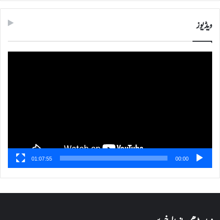
ویڈیوز
ویڈیو
پلیئر
01:07:55
00:00