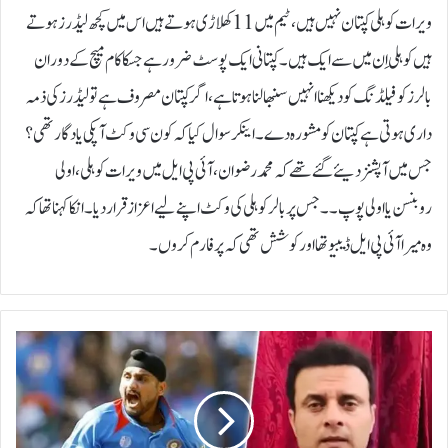
ویرات کوہلی کپتان نہیں ہیں، ٹیم میں 11 کھلاڑی ہوتے ہیں اس میں کچھ لیڈرز ہوتے
ہیں کوہلی اِن میں سے ایک ہیں۔ کپتانی ایک پوسٹ ضرور ہے جسکا کام میچ کے دوران
بالرز کو فیلڈنگ کو دیکھنا انہیں سنبھالنا ہوتا ہے، اگر کپتان مصروف ہے تو لیڈرز کی ذمہ
داری ہوتی ہے کپتان کو مشورہ دے۔اینکر سوال کیا کہ کون سی وکٹ آپکی یادگار تھی؟
جس میں آپشنز دیئے گئے تھے کہ محمد رضوان، آئی پی ایل میں ویرات کوہلی، اولی
روبنسن یا اولی پوپ۔۔ جس پر بالر کوہلی کی وکٹ اپنے لیے اعزاز قرار دیا۔انکا کہنا تھا کہ
وہ میرا آئی پی ایل ڈیبیو تھا اور کوشش تھی کہ پرفارم کروں۔
چ
ی
م
پ
ی
ن