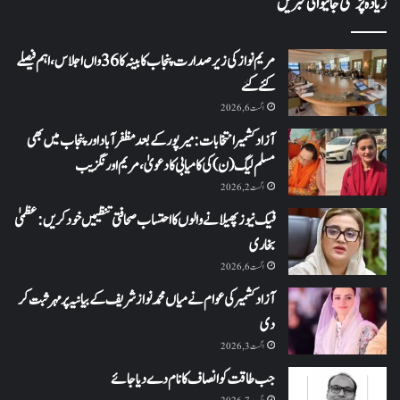
زیادہ پڑھی جانیوالی خبریں
مریم نواز کی زیر صدارت پنجاب کابینہ کا 36واں اجلاس،اہم فیصلے
کئے گئے
اگست 6, 2026
آزاد کشمیر انتخابات: میرپور کے بعد مظفرآباد اور پنجاب میں بھی
مسلم لیگ (ن) کی کامیابی کا دعویٰ، مریم اورنگزیب
اگست 2, 2026
فیک نیوز پھیلانے والوں کا احتساب صحافتی تنظیمیں خود کریں: عظمیٰ
بخاری
اگست 6, 2026
آزاد کشمیر کی عوام نے میاں محمد نواز شریف کے بیانیہ پر مہر ثبت کر
دی
اگست 3, 2026
جب طاقت کو انصاف کا نام دے دیا جائے