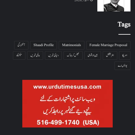
اگست 7, 2026
Tags
Female Marriage Proposal
Matrimonials
Shaadi Profile
آتشزدگی
امریکا
انٹرنیشنل
بین الاقوامی
جھلس کر ہلاک
دنیا کی خبریں
عالمی خبریں
میکسیکو
یو ایس اے