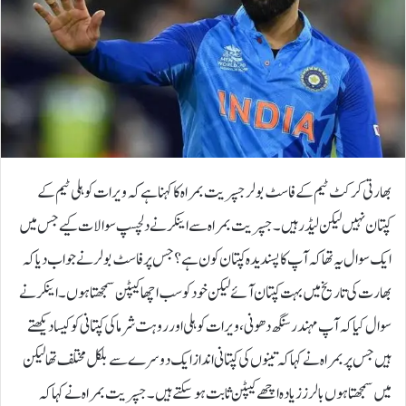
بھارتی کرکٹ ٹیم کے فاسٹ بولر جسپریت بمراہ کا کہنا ہے کہ ویرات کوہلی ٹیم کے
کپتان نہیں لیکن لیڈر ہیں۔جسپریت بمراہ سے اینکر نے دلچسپ سوالات کیے جس میں
ایک سوال یہ تھا کہ آپ کا پسندیدہ کپتان کون ہے؟ جس پر فاسٹ بولر نے جواب دیا کہ
بھارت کی تاریخ میں بہت کپتان آئے لیکن خود کو سب اچھا کیپٹن سمجھتا ہوں۔اینکر نے
سوال کیا کہ آپ مہندر سنگھ دھونی، ویرات کوہلی اور روہت شرما کی کپتانی کو کیسا دیکھتے
ہیں جس پر بمراہ نے کہا کہ تینوں کی کپتانی انداز ایک دوسرے سے بلکل مختلف تھا لیکن
میں سمجھتا ہوں بالرز زیادہ اچھے کیپٹن ثابت ہوسکتے ہیں۔جسپریت بمراہ نے کہا کہ