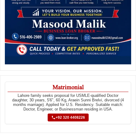
Matrimonial
Lahore family seeks proposal for USMLE-qualified Doctor
daughter, 30 years, 5'6", 60 Kg, Araein Sunni Brelvi, divorced (4
months marriage). Applied for U.S. Residency. Suitable match:
Doctor, Engineer, or Businessman residing in USA.
+92 320 4408226