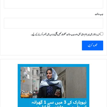
ویب‌ سائٹ
اس براؤزر میں میرا نام، ای میل، اور ویب سائٹ محفوظ رکھیں اگلی بار جب میں تبصرہ کرنے کےلیے۔