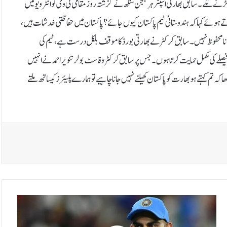
ڑنے لگے۔سابق بھارتی اسپنر ہربھجن سنگھ نے گزشتہ روز مقامی ٹی وی کو انٹرویو میں
تے ہوئے کہا کہ ہندوستانی ٹیم پاکستان کیوں جائے؟ پاکستان میں حفاظتی خدشات ہیں،
 جانا محفوظ نہیں۔سابق کرکٹر نے بھارتی بورڈ کا موقف بلکل درست ہے، ٹیم کی
یصلے کی مکمل حمایت کرتا ہوں۔جس پر سابق کرکٹر و فاسٹ بولر تنویر احمد نے انہیں
تم کہتے ہو بھارت کو پاکستان کھیلنے نہیں جانا چاہیے تو ہمارے پلیئرز کیساتھ ملتے
و
ی
ر