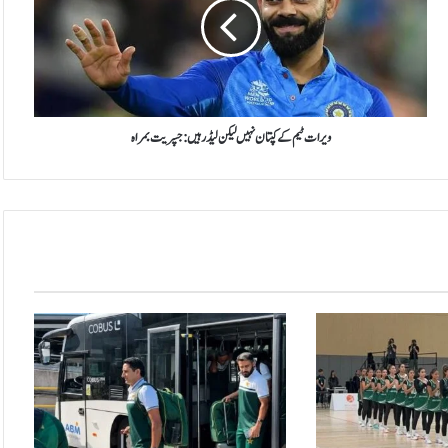
ا
ت
ٹ
ی
م
ک
ے
ویرات ٹیم کے کپتان نہیں لیکن لیڈر ہیں:جسپریت بمراہ
ک
پ
ت
ا
ن
ن
ہ
ی
ں
ل
ی
ک
ن
ل