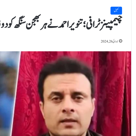
کھیل
چیمپینز ٹرافی؛ تنویر احمد نے ہربھجن سنگھ کودوغل
جولائی 26, 2024