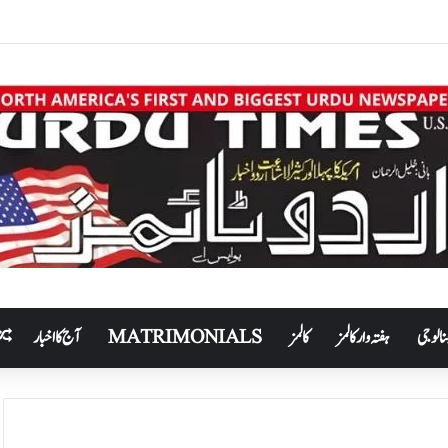
نالوجی
ہفتہ وار کالمز
کالمز
MATRIMONIALS
آج کا اخبار