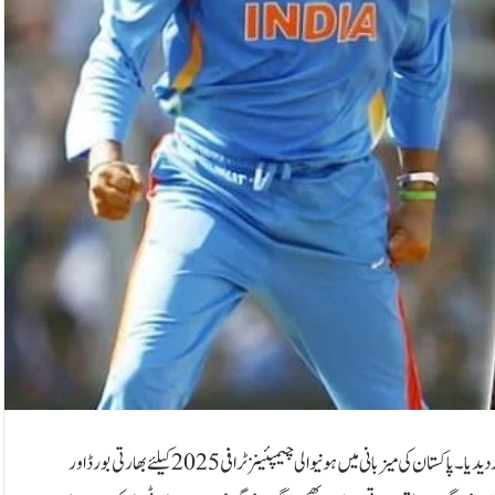
قومی ٹیم کے سابق ٹیسٹ کرکٹر تنویر احمد نے ہربھجن سنگھ کو دوغلا اور گھٹیا انسان قرار دیدیا۔پاکستان کی میزبانی میں ہونیوالی چیمپئینز ٹرافی 2025 کیلئے بھارتی بورڈ اور