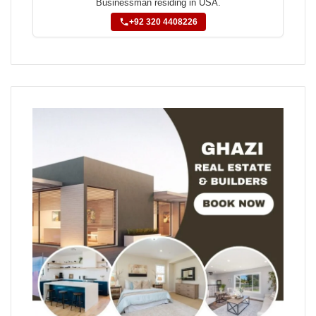
Businessman residing in USA.
+92 320 4408226