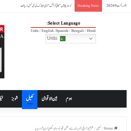
اتوار, اگست 9 2026
کوسٹا ریکا میں ’’کافی فرآگ‘‘ نامی مینڈک کی نئی نسل دریافت
Breaking News
Select Language:
Urdu / English /Spanish / Bengali / Hindi
Urdu
ہوم
بین الاقوامی
کھیل
شوبز
ٹیک
Home
/
کھیل
/
چیمپینز ٹرافی؛ تنویر احمد نے ہربھجن سنگھ کودوغلا، گھٹیا انسان قرار دیدیا