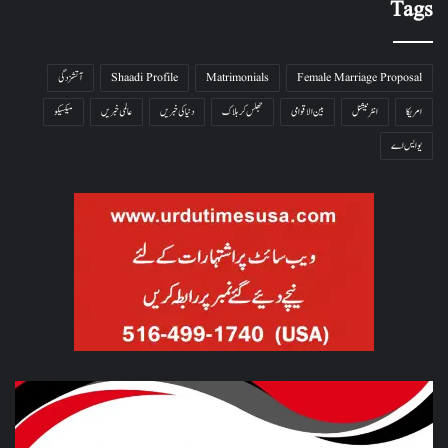
Tags
Female Marriage Proposal
Matrimonials
Shaadi Profile
آتشزدگی
امریکا
انٹرنیشنل
بین الاقوامی
جھلس کر ہلاک
دنیا کی خبریں
عالمی خبریں
میکسیکو
یو ایس اے