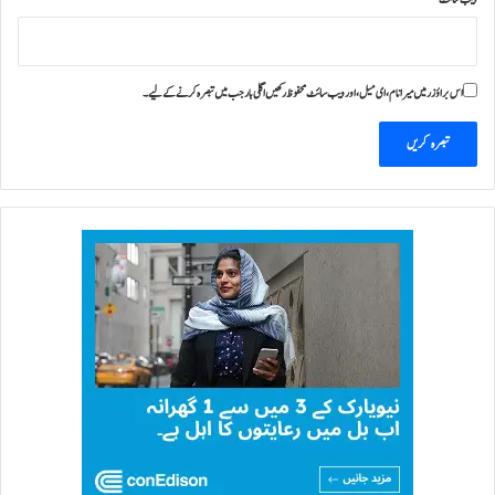
اس براؤزر میں میرا نام، ای میل، اور ویب سائٹ محفوظ رکھیں اگلی بار جب میں تبصرہ کرنے کےلیے۔