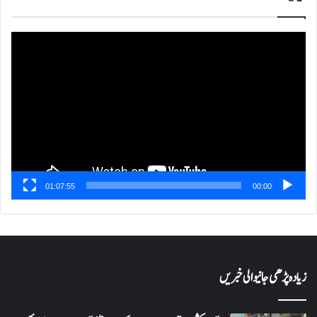
ویڈیو
پلیئر
01:07:55
00:00
زیادہ پڑھی جانیوالی خبریں