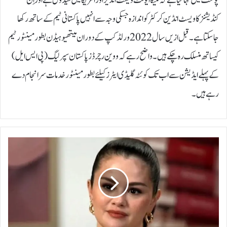
پوسٹ میں کہا گیا ہے کہ میگا ایونٹ ویسٹ انڈیز اور امریکا میں شیڈول ہے اور اِن
کنڈیشنز کا ویسٹ انڈین کرکٹر کو اندازہ جسکی وجہ سے انہیں پاکستانی ٹیم کے ساتھ رکھا
جاسکتا ہے۔قبل ازیں سال 2022 ورلڈکپ کے دوران میتھیو ہیڈن بطور مینٹور ٹیم
کیساتھ منسلک رہ چکے ہیں۔واضح رہے کہ ووین رچرڈز پاکستان سپر لیگ (پی ایس ایل)
کے پہلے ایڈیشن سے اب تک کوئٹہ گلیڈی ایٹرز کیلئے بطور مینٹور خدمات سرانجام دے
رہے ہیں۔
'
ب
ل
ا
ک
آ
ؤ
ٹ