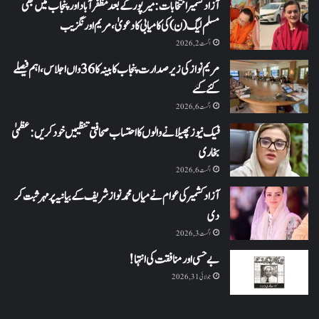
آزاد کشمیر انتخابات: میرپور کے بعد مظفرآباد اور پنجاب میں بھی
مسلم لیگ (ن) کی کامیابی کا دعویٰ، مریم اورنگزیب
اگست 2, 2026
مریم نواز کی زیر صدارت پنجاب کابینہ کا 36واں اجلاس،اہم فیصلے
کئے گئے
اگست 6, 2026
فیک نیوز پھیلانے والوں کا احتساب صحافتی تنظیمیں خود کریں: عظمیٰ
بخاری
اگست 6, 2026
آزاد کشمیر کی عوام نے میاں محمد نواز شریف کے بیانیہ پر مہر ثبت کر
دی
اگست 3, 2026
بے حسی اور منافقت کی انتہا !
جولائی 31, 2026