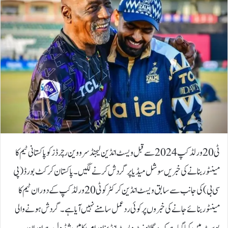
ٹی20 ورلڈکپ 2024 سے قبل ویسٹ انڈین لیجنڈ سر ووین رچرڈز کو پاکستانی ٹیم کا
مینٹور بنانے کی خبریں سوشل میڈیا پر گردش کرنے لگیں۔پاکستان کرکٹ بورڈ (پی
سی بی) کی جانب سے سابق ویسٹ انڈین کرکٹر کو ٹی20 ورلڈکپ کے دوران ٹیم کا
مینٹور بنائے جانے کی خبروں پر کوئی ردعمل سامنے نہیں آیا ہے۔گردش ہونے والی