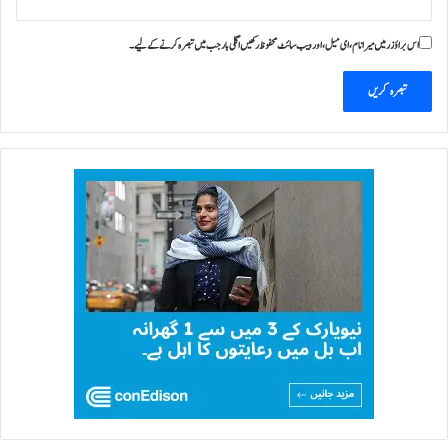
اس براؤزر میں میرا نام، ای میل، اور ویب سائٹ محفوظ رکھیں اگلی بار جب میں تبصرہ کرنے کےلیے۔