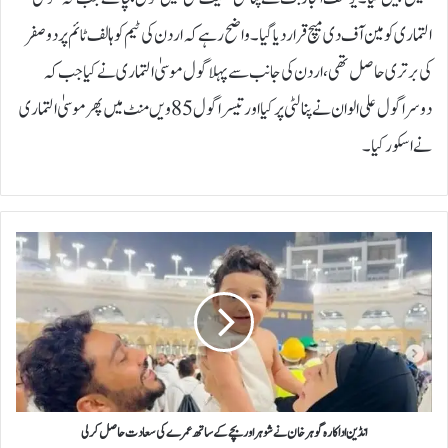
التماری کو مین آف دی میچ قرار دیا گیا۔واضح رہے کہ اردن کی ٹیم کو ہالف ٹائم پر دو صفر
کی برتری حاصل تھی، اردن کی جانب سے پہلا گول موسیٰ التماری نے کیا جب کہ
دوسرا گول علی الوان نے پنالٹی پر کیا اور تیسرا گول 85 ویں منٹ میں پھر موسیٰ التماری
نے اسکور کیا۔
ا
ن
ڈ
ی
ن
ا
د
ا
ک
ا
انڈین اداکارہ گوہر خان نے شوہر اور بچے کے ساتھ عمرے کی سعادت حاصل کرلی