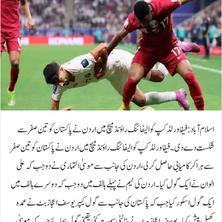
اسلام آباد: فیفا ورلڈ کپ کوالیفائنگ راؤنڈ میچ میں اردن نے پاکستان کو تین صفر سے
شکست دے دی۔فیفا ورلڈ کپ کوالیفائنگ راؤنڈ میچ میں اردن نے پاکستان کو تین صفر
سے ہرا کر کامیابی حاصل کرلی، اردن کی جانب سے موسیٰ التماری نے دو جب کہ علی
الوان نے ایک گول کیا۔اردن کی ٹیم نے پہلے ہالف میں دو جب کہ دوسرے ہالف میں
ایک گول اسکور کیا جب کہ پاکستان کی جانب سے گول کیپر یوسف اعجاز بٹ نے عمدہ
کھیل پیش کیا۔یوسف اعجاز بٹ نے پنالٹی سمیت کئی یقینی گول بچائے جب کہ موسیٰ