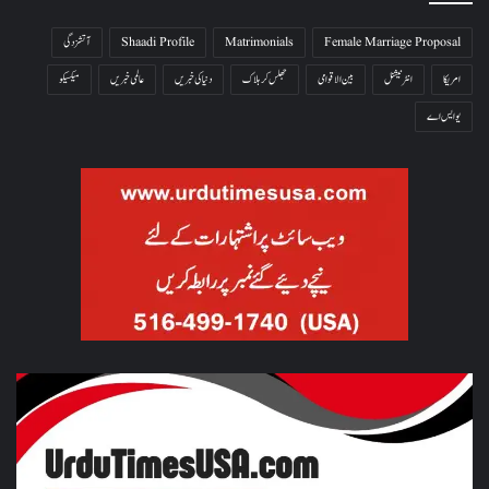
Female Marriage Proposal
Matrimonials
Shaadi Profile
آتشزدگی
امریکا
انٹرنیشنل
بین الاقوامی
جھلس کر ہلاک
دنیا کی خبریں
عالمی خبریں
میکسیکو
یو ایس اے