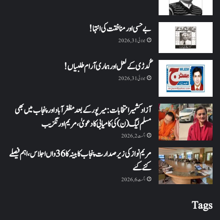
بے حسی اور منافقت کی انتہا !
جولائی 31, 2026
گُدڑی کے لعل اور ہماری آرام طلبیاں!
جولائی 31, 2026
آزاد کشمیر انتخابات: میرپور کے بعد مظفرآباد اور پنجاب میں بھی
مسلم لیگ (ن) کی کامیابی کا دعویٰ، مریم اورنگزیب
اگست 2, 2026
مریم نواز کی زیر صدارت پنجاب کابینہ کا 36واں اجلاس،اہم فیصلے
کئے گئے
اگست 6, 2026
Tags