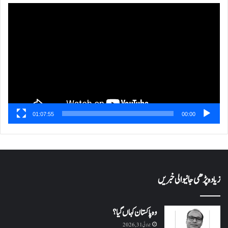
ویڈیو
پلیئر
01:07:55
00:00
زیادہ پڑھی جانیوالی خبریں
وہ پاکستان کہاں گیا؟
جولائی 31, 2026