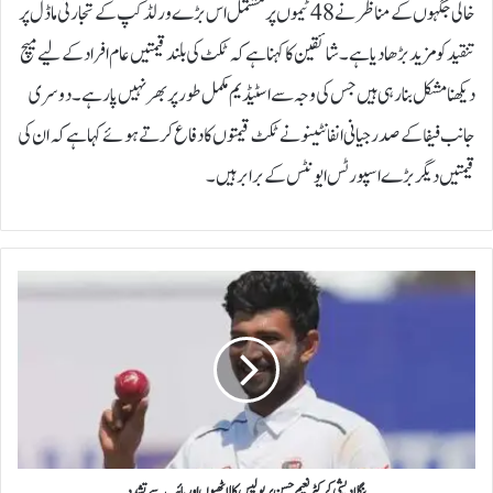
خالی جگہوں کے مناظر نے 48 ٹیموں پر مشتمل اس بڑے ورلڈ کپ کے تجارتی ماڈل پر
تنقید کو مزید بڑھا دیا ہے۔شائقین کا کہنا ہے کہ ٹکٹ کی بلند قیمتیں عام افراد کے لیے میچ
دیکھنا مشکل بنا رہی ہیں جس کی وجہ سے اسٹیڈیم مکمل طور پر بھر نہیں پا رہے۔دوسری
جانب فیفا کے صدر جیانی انفانٹینو نے ٹکٹ قیمتوں کا دفاع کرتے ہوئے کہا ہے کہ ان کی
قیمتیں دیگر بڑے اسپورٹس ایونٹس کے برابر ہیں۔
ب
ن
گ
ل
ا
د
ی
ش
ی
ک
بنگلادیشی کرکٹر نعیم حسن پر پولیس کا لاٹھیوں اور پائپ سے تشدد