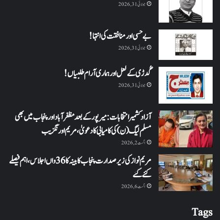
جولائی 31, 2026
بے حسی اور منافقت کی انتہا !
جولائی 31, 2026
گُدڑی کے لعل اور ہماری آرام طلبیاں!
جولائی 31, 2026
آزاد کشمیر انتخابات: میرپور کے بعد مظفرآباد اور پنجاب میں بھی
مسلم لیگ (ن) کی کامیابی کا دعویٰ، مریم اورنگزیب
اگست 2, 2026
مریم نواز کی زیر صدارت پنجاب کابینہ کا 36واں اجلاس،اہم فیصلے
کئے گئے
اگست 6, 2026
Tags