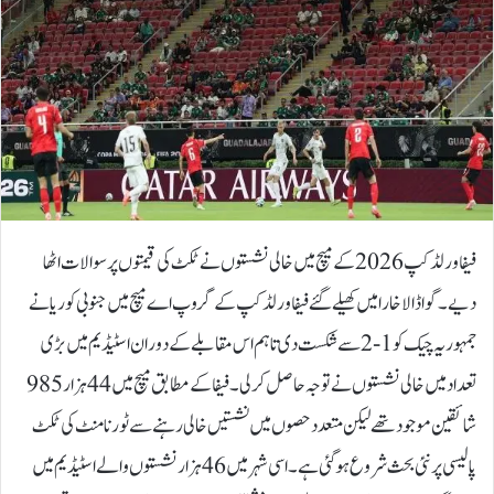
فیفا ورلڈکپ 2026 کے میچ میں خالی نشستوں نے ٹکٹ کی قیمتوں پر سوالات اٹھا
دیے۔گواڈالاخارا میں کھیلے گئے فیفا ورلڈکپ کے گروپ اے میچ میں جنوبی کوریا نے
جمہوریہ چیک کو 1-2 سے شکست دی تاہم اس مقابلے کے دوران اسٹیڈیم میں بڑی
تعداد میں خالی نشستوں نے توجہ حاصل کر لی۔فیفا کے مطابق میچ میں 44 ہزار 985
شائقین موجود تھے لیکن متعدد حصوں میں نشستیں خالی رہنے سے ٹورنامنٹ کی ٹکٹ
پالیسی پر نئی بحث شروع ہو گئی ہے۔اسی شہر میں 46 ہزار نشستوں والے اسٹیڈیم میں