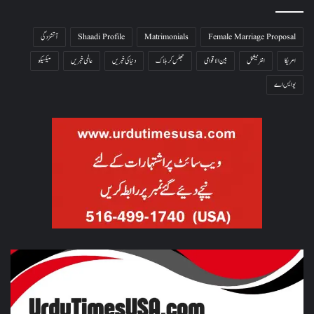
Female Marriage Proposal
Matrimonials
Shaadi Profile
آتشزدگی
امریکا
انٹرنیشنل
بین الاقوامی
جھلس کر ہلاک
دنیا کی خبریں
عالمی خبریں
میکسیکو
یو ایس اے