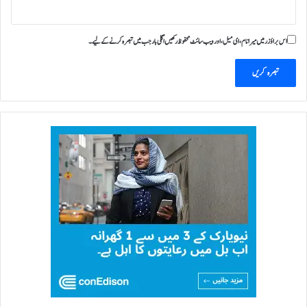
اس براؤزر میں میرا نام، ای میل، اور ویب سائٹ محفوظ رکھیں اگلی بار جب میں تبصرہ کرنے کےلیے۔