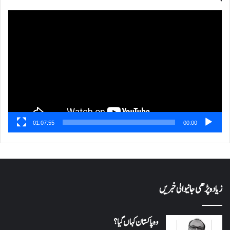
ویڈیو
پلیئر
01:07:55
00:00
زیادہ پڑھی جانیوالی خبریں
وہ پاکستان کہاں گیا؟