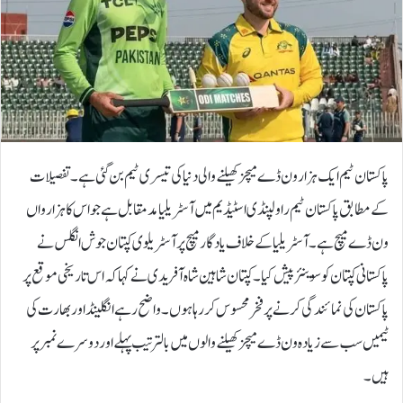
پاکستان ٹیم ایک ہزار ون ڈے میچز کھیلنے والی دنیا کی تیسری ٹیم بن گئی ہے۔تفصیلات
کے مطابق پاکستان ٹیم راولپنڈی اسٹیڈیم میں آسٹریلیا مدمقابل ہے جو اس کا ہزارواں
ون ڈے میچ ہے۔آسٹریلیا کے خلاف یادگار میچ پر آسٹریلوی کپتان جوش انگلس نے
پاکستانی کپتان کو سوینئر پیش کیا۔کپتان شاہین شاہ آفریدی نے کہا کہ اس تاریخی موقع پر
پاکستان کی نمائندگی کرنے پر فخر محسوس کر رہا ہوں۔واضح رہے انگلینڈ اور بھارت کی
ٹیمیں سب سے زیادہ ون ڈے میچز کھیلنے والوں میں بالترتیب پہلے اور دوسرے نمبر پر
ہیں۔