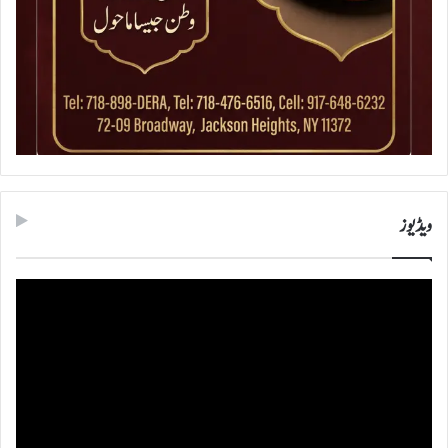
ویڈیوز
ویڈیو
پلیئر