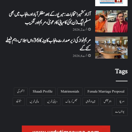
آزاد کشمیر انتخابات: میرپور کے بعد مظفرآباد اور پنجاب میں بھی
مسلم لیگ (ن) کی کامیابی کا دعویٰ، مریم اورنگزیب
اگست 2, 2026
مریم نواز کی زیر صدارت پنجاب کابینہ کا 36واں اجلاس،اہم فیصلے
کئے گئے
اگست 6, 2026
Tags
Female Marriage Proposal
Matrimonials
Shaadi Profile
آتشزدگی
امریکا
انٹرنیشنل
بین الاقوامی
جھلس کر ہلاک
دنیا کی خبریں
عالمی خبریں
میکسیکو
یو ایس اے