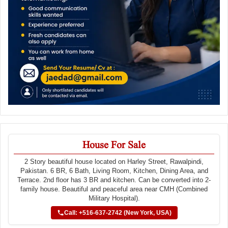
House For Sale
2 Story beautiful house located on Harley Street, Rawalpindi,
Pakistan. 6 BR, 6 Bath, Living Room, Kitchen, Dining Area, and
Terrace. 2nd floor has 3 BR and kitchen. Can be converted into 2-
family house. Beautiful and peaceful area near CMH (Combined
Military Hospital).
Call: +516-637-2742 (New York, USA)