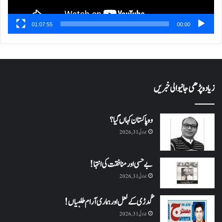
01:07:55
00:00
زیادہ پڑھی جانیوالی خبریں
وہ پاکستان کہاں گیا؟
جولائی 31, 2026
بے حسی اور منافقت کی انتہا !
جولائی 31, 2026
گُدڑی کے لعل اور ہماری آرام طلبیاں!
جولائی 31, 2026