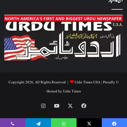
آج کا اخبار
Urdu Times USA
| Proudly
© Copyright 2026, All Rights Reserved |
Hosted by
Urdu Times
Instagram
YouTube
Facebook
X