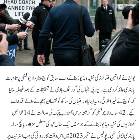
یوئیفا نے خواتین فٹبالرز کی خفیہ ویڈیوز بنانے والے سابق کوچ پیٹر ولاچوفسکی پر تاحیات
پابندی عائد کر دی ہے۔یورپی فٹبال کی گورننگ باڈی نے تحقیقات کے بعد فیصلہ سنایا
کہ کوچ نے غیر اخلاقی رویہ اپنایا اور فٹبال کی ساکھ کو نقصان پہنچانے والے اقدامات
کیے۔42 سالہ ولاچوفسکی کو گزشتہ برس جمہوریہ چیک کی عدالت نے 14 خواتین
کھلاڑیوں کی خفیہ ویڈیوز بنانے کے جرم میں ایک سال قید کی معطل سزا اور پانچ سالہ
پابندی لگائی تھی۔پولیس نے ستمبر 2023 میں اس وقت کارروائی کی جب انٹرنیٹ پر