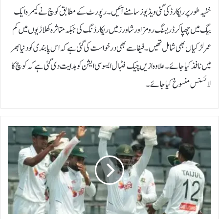
خفیہ طور پر ریکارڈ کی گئی ویڈیوز سامنے آئیں۔رپورٹ کے مطابق کوچ نے کیمرہ ایک
بیگ میں چھپا کر ڈریسنگ رومز اور شاورز میں ریکارڈنگ کی جبکہ متاثرہ کھلاڑیوں میں کم
عمر لڑکیاں بھی شامل تھیں۔فیفا سے بھی درخواست کی گئی ہے کہ اس پابندی کو دنیا بھر
میں نافذ کیا جائے۔علاوہ ازیں چیک فٹبال ایسوسی ایشن کو ہدایت دی گئی ہے کہ کوچ کا
لائسنس منسوخ کیا جائے۔
س
ل
ہ
ٹ
ٹ
ی
س
ٹ
: