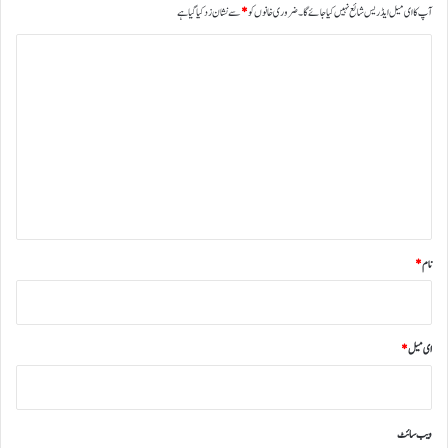
آپ کا ای میل ایڈریس شائع نہیں کیا جائے گا۔
ضروری خانوں کو
*
سے نشان زد کیا گیا ہے
ی
ا
ت
ب
ص
ر
ہ
*
نام
*
ای میل
*
ویب‌ سائٹ