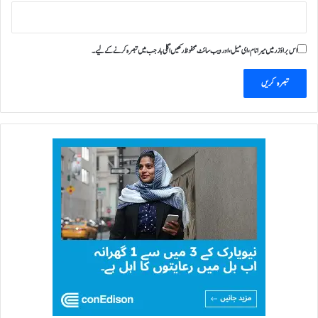
اس براؤزر میں میرا نام، ای میل، اور ویب سائٹ محفوظ رکھیں اگلی بار جب میں تبصرہ کرنے کےلیے۔