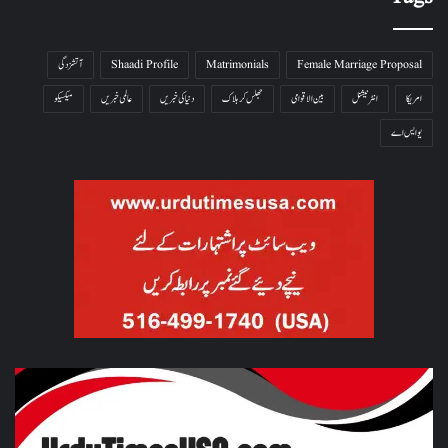
Female Marriage Proposal
Matrimonials
Shaadi Profile
آتشزدگی
امریکا
انٹرنیشنل
بین الاقوامی
جھلس کر ہلاک
دنیا کی خبریں
عالمی خبریں
میکسیکو
یو ایس اے