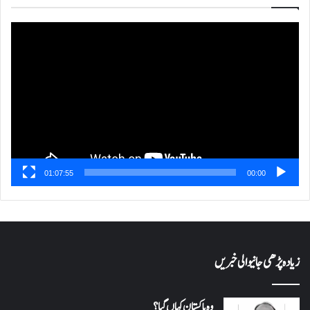
ویڈیو
پلیئر
01:07:55
00:00
زیادہ پڑھی جانیوالی خبریں
وہ پاکستان کہاں گیا؟