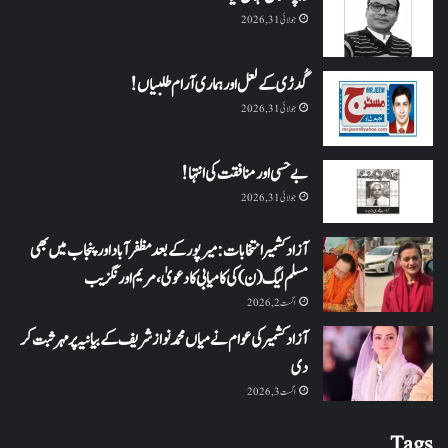
جولائی 31, 2026
گُدڑی کے لعل اور ہماری آرام طلبیاں!
جولائی 31, 2026
بے حسی اور منافقت کی انتہا !
جولائی 31, 2026
آزاد کشمیر انتخابات: میرپور کے بعد مظفرآباد اور پنجاب میں بھی
مسلم لیگ (ن) کی کامیابی کا دعویٰ، مریم اورنگزیب
اگست 2, 2026
آزاد کشمیر کی عوام نے میاں محمد نواز شریف کے بیانیہ پر مہر ثبت کر
دی
اگست 3, 2026
Tags