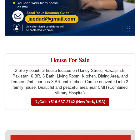
House For Sale
2 Story beautiful house located on Harley Street, Rawalpindi,
Pakistan. 6 BR, 6 Bath, Living Room, Kitchen, Dining Area, and
Terrace. 2nd floor has 3 BR and kitchen. Can be converted into 2-
family house. Beautiful and peaceful area near CMH (Combined
Military Hospital).
Call: +516-637-2742 (New York, USA)