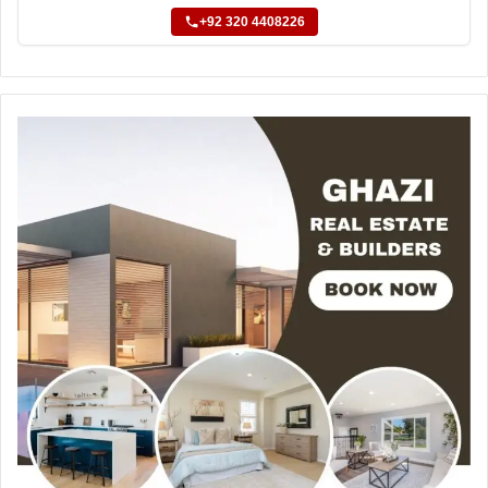
+92 320 4408226