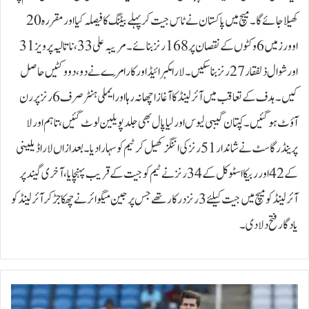
کھیلا جائے گا۔میچ میں پاکستان نے ٹاس جیت کر پہلے بیٹنگ کا فیصلہ کیا اور مقررہ 20
اوورز میں 6 وکٹوں کے نقصان پر 168 رنز بنائے۔ مریبہ علی 33، ناتالیہ پرویز 31
اور شوال ذلفقار 27 رنز بنا سکیں۔ لارا مکبرائیڈ اور کارا مَرے نے دو، دو وکٹیں حاصل
کیں۔ہدف کے تعاقب میں آئرلینڈ کا آغاز اچھا نہ رہا اور ایملی ہنٹر صرف 6 رنز پر رن
آؤٹ ہوگئیں۔ کپتان گیبی لیوس اور لیا پال بھی جلد پویلین لوٹ گئیں، تاہم اورلا
پرینڈرگاسٹ نے شاندار 51 رنز کی اننگز کھیل کر ٹیم کو سہارا دیا۔بعدازاں لارا ڈیلینی
کے 42 اور ربیکا اسٹوکل کے 34 رنز نے ٹیم کو جیت کے قریب پہنچایا، آخری گیند پر
آئرلینڈ کو میچ میں جیت کیلئے 3 رنز درکار تھے جس پر جین میگوائر نے چھکا جڑ کر آئرلینڈ کو
یادگار فتح دلا دی۔
ش
ا