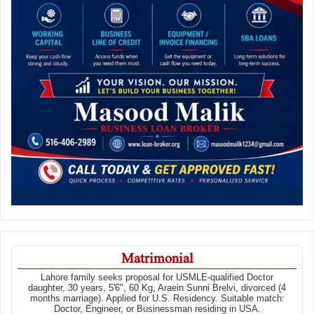
Matrimonial
Lahore family seeks proposal for USMLE-qualified Doctor
daughter, 30 years, 5'6", 60 Kg, Araein Sunni Brelvi, divorced (4
months marriage). Applied for U.S. Residency. Suitable match:
Doctor, Engineer, or Businessman residing in USA.