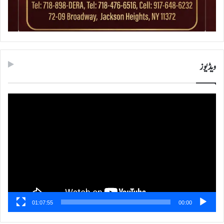
ویڈیوز
ویڈیو
پلیئر
01:07:55
00:00