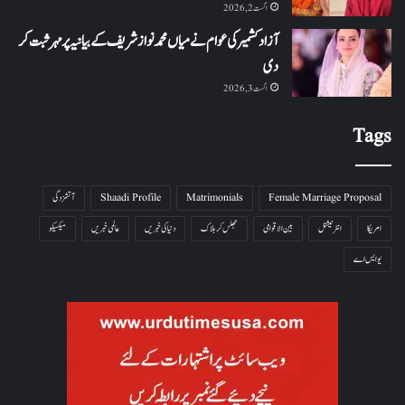
اگست 2, 2026
آزاد کشمیر کی عوام نے میاں محمد نواز شریف کے بیانیہ پر مہر ثبت کر
دی
اگست 3, 2026
Tags
Female Marriage Proposal
Matrimonials
Shaadi Profile
آتشزدگی
امریکا
انٹرنیشنل
بین الاقوامی
جھلس کر ہلاک
دنیا کی خبریں
عالمی خبریں
میکسیکو
یو ایس اے