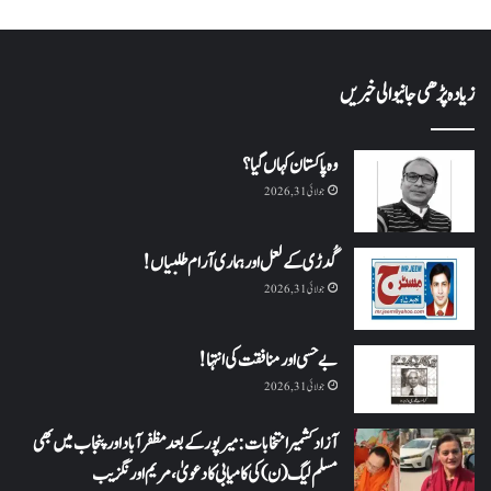
زیادہ پڑھی جانیوالی خبریں
وہ پاکستان کہاں گیا؟
جولائی 31, 2026
گُدڑی کے لعل اور ہماری آرام طلبیاں!
جولائی 31, 2026
بے حسی اور منافقت کی انتہا !
جولائی 31, 2026
آزاد کشمیر انتخابات: میرپور کے بعد مظفرآباد اور پنجاب میں بھی
مسلم لیگ (ن) کی کامیابی کا دعویٰ، مریم اورنگزیب