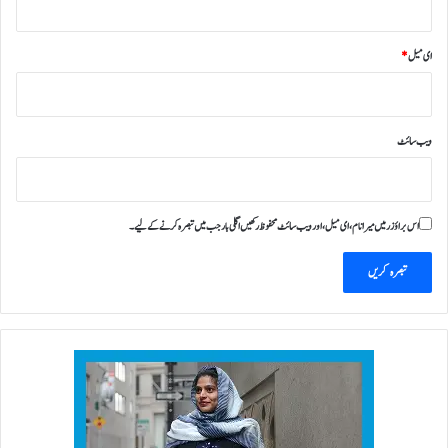
ای میل
*
ویب‌ سائٹ
اس براؤزر میں میرا نام، ای میل، اور ویب سائٹ محفوظ رکھیں اگلی بار جب میں تبصرہ کرنے کےلیے۔