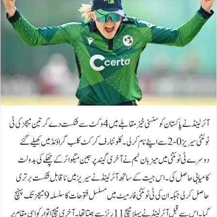
آئرلینڈ نے پاکستان کو سنسنی خیز مقابلے میں 4 وکٹ سے شکست دے کر تین میچز کی ٹی
ٹوئنٹی سیریز 0-2 سے اپنے نام کرلی۔کلونٹارف کرکٹ کلب گراؤنڈ میں کھیلے گئے
دوسرے ٹی ٹوئنٹی میں میزبان ٹیم نے آخری گیند پر جین میگوائر کے چھکے کی بدولت
کامیابی حاصل کی۔ اس جیت کے ساتھ آئرلینڈ نے سیریز میں ناقابلِ شکست برتری
حاصل کرلی جبکہ ان کی ٹی ٹوئنٹی فارمیٹ میں مسلسل فتوحات کا سلسلہ 9 میچز تک پہنچ
گیا۔اس سے قبل آئرلینڈ نے پہلا میچ 11 رنز سے جیتا تھا۔ آخری میچ اتوار کو اسی مقام پر