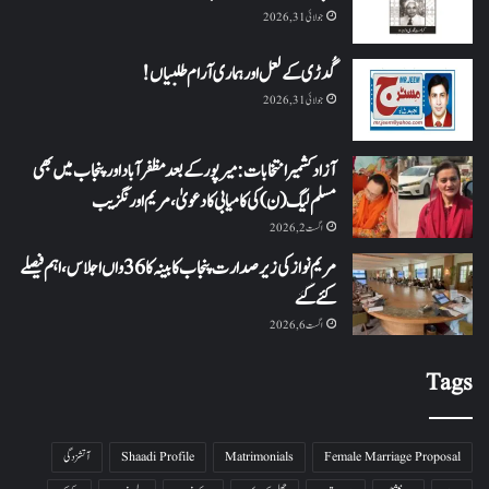
جولائی 31, 2026
گُدڑی کے لعل اور ہماری آرام طلبیاں!
جولائی 31, 2026
آزاد کشمیر انتخابات: میرپور کے بعد مظفرآباد اور پنجاب میں بھی
مسلم لیگ (ن) کی کامیابی کا دعویٰ، مریم اورنگزیب
اگست 2, 2026
مریم نواز کی زیر صدارت پنجاب کابینہ کا 36واں اجلاس،اہم فیصلے
کئے گئے
اگست 6, 2026
Tags
Female Marriage Proposal
Matrimonials
Shaadi Profile
آتشزدگی