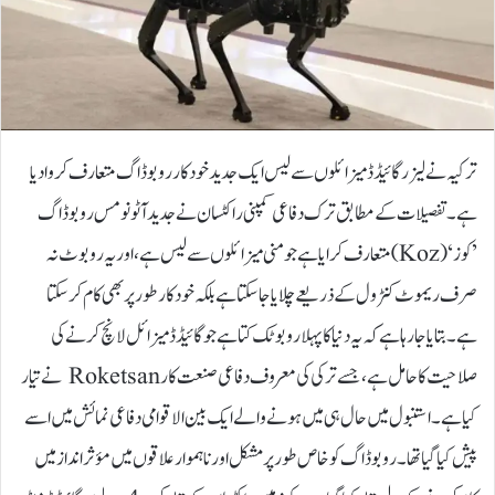
ترکیہ نے لیزر گائیڈڈ میزائلوں سے لیس ایک جدید خود کار روبو ڈاگ متعارف کروا دیا
ہے۔تفصیلات کے مطابق ترک دفاعی کمپنی راکٹسان نے جدید آٹونومس روبو ڈاگ
’کوز‘ (Koz) متعارف کرایا ہے جو منی میزائلوں سے لیس ہے، اور یہ روبوٹ نہ
صرف ریموٹ کنٹرول کے ذریعے چلایا جا سکتا ہے بلکہ خودکار طور پر بھی کام کر سکتا
ہے۔بتایا جا رہا ہے کہ یہ دنیا کا پہلا روبوٹک کتا ہے جو گائیڈڈ میزائل لانچ کرنے کی
صلاحیت کا حامل ہے، جسے ترکی کی معروف دفاعی صنعت کار Roketsan نے تیار
کیا ہے۔ استنبول میں حال ہی میں ہونے والے ایک بین الاقوامی دفاعی نمائش میں اسے
پیش کیا گیا تھا۔روبو ڈاگ کو خاص طور پر مشکل اور ناہموار علاقوں میں مؤثر انداز میں