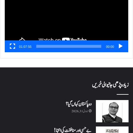
01:07:55
00:00
زیادہ پڑھی جانیوالی خبریں
وہ پاکستان کہاں گیا؟
جولائی 31, 2026
بے حسی اور منافقت کی انتہا !