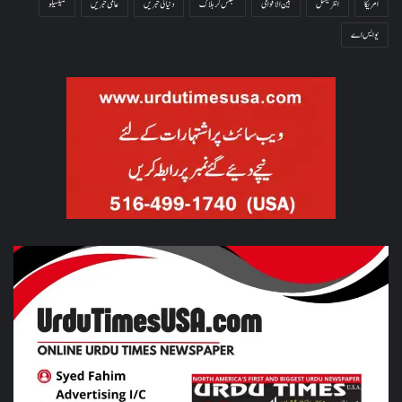
امریکا
انٹرنیشنل
بین الاقوامی
جھلس کر ہلاک
دنیا کی خبریں
عالمی خبریں
میکسیکو
یو ایس اے