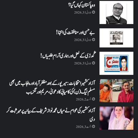
وہ پاکستان کہاں گیا؟
جولائی 31, 2026
بے حسی اور منافقت کی انتہا !
جولائی 31, 2026
گُدڑی کے لعل اور ہماری آرام طلبیاں!
جولائی 31, 2026
آزاد کشمیر انتخابات: میرپور کے بعد مظفرآباد اور پنجاب میں بھی
مسلم لیگ (ن) کی کامیابی کا دعویٰ، مریم اورنگزیب
اگست 2, 2026
آزاد کشمیر کی عوام نے میاں محمد نواز شریف کے بیانیہ پر مہر ثبت کر
دی
اگست 3, 2026