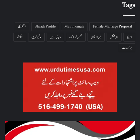
Tags
Female Marriage Proposal
Matrimonials
Shaadi Profile
آتشزدگی
امریکا
انٹرنیشنل
بین الاقوامی
جھلس کر ہلاک
دنیا کی خبریں
عالمی خبریں
میکسیکو
یو ایس اے