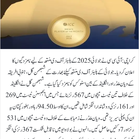
کراچی:آئی سی سی نے جولائی 2025 کے پلیئر آف دی منتھ کے لیے نامزدگیوں کا
اعلان کردیا۔جولائی کے پلیئر آف دی منتھ کیلئے بھارت کے شبھمن گل، جنوبی افریقہ
کے ویان ملڈر اور انگلینڈ کے بین اسٹوکس کو نامزد کیا گیا ہے۔شبھمن گل نے انگلینڈ
کے خلاف تین ٹیسٹ میچوں میں 567 رنز بنائے جس میں ایجبسٹن ٹیسٹ میں 269
اور 161 رنز کی دو شاندار اننگز شامل تھیں۔ ان کا اوسط 94.50 رہا اور بطور کپتان یہ
ان کی پہلی سیریز تھی۔ویان ملڈر نے زمبابوے کے خلاف دو ٹیسٹ میچوں میں 531
رنز اور 7 وکٹیں حاصل کیں۔ انہوں نے بولاوایو میں ناقابل شکست 367 رنز کی اننگز