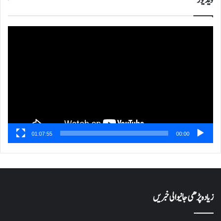
ویڈیوز
ویڈیو
پلیئر
01:07:55
00:00
زیادہ پڑھی جانیوالی خبریں