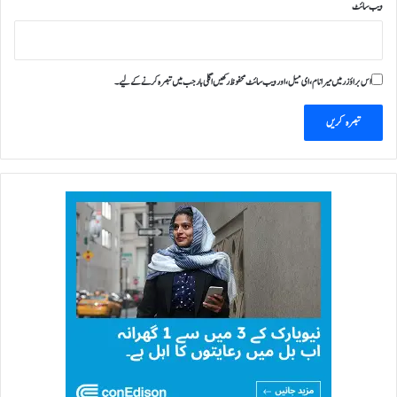
ویب‌ سائٹ
اس براؤزر میں میرا نام، ای میل، اور ویب سائٹ محفوظ رکھیں اگلی بار جب میں تبصرہ کرنے کےلیے۔