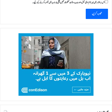
اس براؤزر میں میرا نام، ای میل، اور ویب سائٹ محفوظ رکھیں اگلی بار جب میں تبصرہ کرنے کےلیے۔