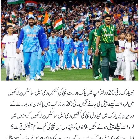
نیویارک: ٹی20 ورلڈکپ میں پاک بھارت میچ کی ٹکٹیں ری سیل سائٹس پر لاکھوں
میں فروخت کیلئے پیش کی جانے لگیں۔ٹی20 ورلڈکپ میں پاکستان اور بھارت کے
درمیان نیویارک میں شیڈول میچ کی ٹکٹیں ری سیل سائٹس پر لاکھوں کروڑوں میں
فروخت کیلئے پیش ہونے لگیں، 9 جون کو شیڈول اس میچ کی کم سے کم آفیشل قیمت 6
ڈالر ہے تاہم ری سیل مارکیٹ میں یہ دگنے یا اس سے بھی زائد دام میں فروخت کیلئے پیش