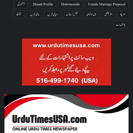
Female Marriage Proposal
Matrimonials
Shaadi Profile
آتشزدگی
امریکا
انٹرنیشنل
بین الاقوامی
جھلس کر ہلاک
دنیا کی خبریں
عالمی خبریں
میکسیکو
یو ایس اے