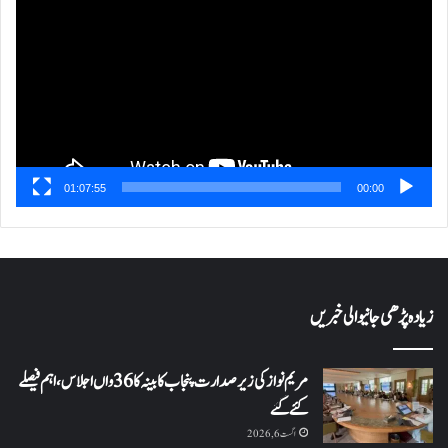
پلیئر
01:07:55
00:00
زیادہ پڑھی جانیوالی خبریں
مریم نواز کی زیر صدارت پنجاب کابینہ کا 36واں اجلاس،اہم فیصلے
کئے گئے
اگست 6, 2026