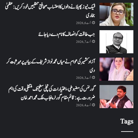
فیک نیوز پھیلانے والوں کا احتساب صحافتی تنظیمیں خود کریں: عظمیٰ
بخاری
اگست 6, 2026
جب طاقت کو انصاف کا نام دے دیا جائے
اگست 7, 2026
آزاد کشمیر کی عوام نے میاں محمد نواز شریف کے بیانیہ پر مہر ثبت کر
دی
اگست 3, 2026
گورننس کی مضبوطی، اختیارات کی نچلی سطح تک منتقلی وقت کی اہم
ضرورت ہے: قائم مقام گورنر پنجاب ملک محمد احمد خان
اگست 4, 2026
Tags