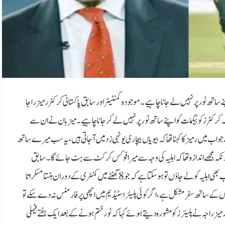
 ساتھ ٹور پر نہیں لے جانا چاہیے۔موجودہ کمنٹیٹر اور سابق پاکستانی کرکٹر رمیز راجا
رکٹرز کو بیگمات کو اپنے ساتھ ٹور پر نہیں لے کر جانا چاہیے۔میزبان نے ان سے
ب میں رمیز کا کہنا تھا کہ بیویاں بیچاری یونہی زد میں آجاتی ہیں، یہ سب میرے ساتھ
کیونکہ مجھے اندازہ تھا کہ اہلیہ کی وجہ سے میرا فوکس کرکٹ سے ہٹ جائے گا۔سابق
چیئرمین پی سی بی نے کہا کہ میں اب کرکٹ نہیں کھیلتا کمنٹری کرتا ہوں تاہم اگر میں اب بھی اہلیہ کو لے جاؤں تو ہو سکتا ہے کہ جو 8 گھنٹے میں کمنٹری کے دوران ہنستا مسکراتا
وں کے ساتھ سفر مشکل ہے، اگر کوئی پلیئر اسٹیڈیم میں اچھی پرفارمنس نہ دے سکے تو
یز راجہ نے پلیئرز کو مشورہ دیتے ہوئے کہا کہ ٹور ختم ہونے کے بعد ایک ہفتے فیملی