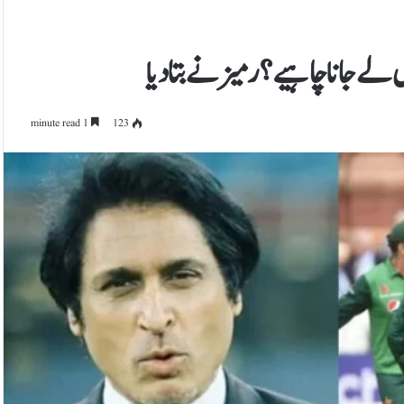
ں لے جانا چاہیے؟ رمیز نے بتادیا
1 minute read
123