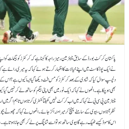
پاکستان کرکٹ بورڈ کے سابق چیئرمین رمیز راجہ کا کہنا ہے کہ کرکٹرز کو بیگمات کو اپنے
نے ایک پوڈکاسٹ میں اپنے خیالات کا اظہار کرتے ہوئے کہا کہ یہ میری رائے ہے کہ ک
دلچسپ سوال کیا کہ شادی کے بعد کرکٹرز کو مس فٹ دیکھا گیا ایسا کیوں ہے؟ اس کے جوا
بھی ہو چکا ہے۔انھوں نے کہا کہ ایک ٹور میں بھی اپنی بیگم کو ساتھ لے کر نہیں گیا 
نظر آتا ہوں، بیوی کے سامنے پہنچ کر میرا منہ اکڑ جائے۔انھوں نے کہا کہ چھوٹے بچ
اس کا موڈ کیسے ٹھیک رہے گا بیوی ساتھ ہو تو اسے شاپنگ پر لے کر بھی جانا ہوتا ہے۔رم