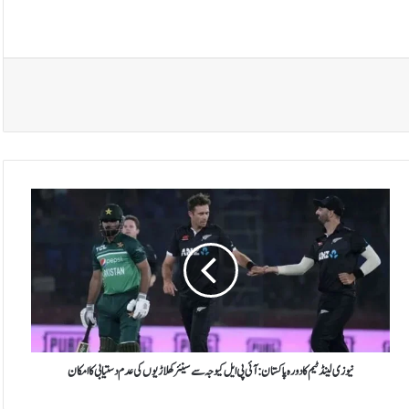
ن
ی
و
ز
ی
ل
ی
ن
ڈ
ٹ
نیوزی لینڈ ٹیم کا دورہ پاکستان: آئی پی ایل کیوجہ سے سینئر کھلاڑیوں کی عدم دستیابی کا امکان
ی
م