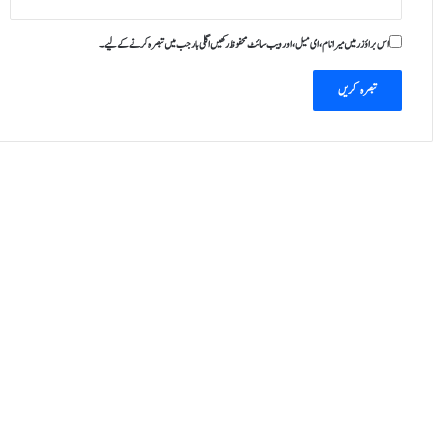
اس براؤزر میں میرا نام، ای میل، اور ویب سائٹ محفوظ رکھیں اگلی بار جب میں تبصرہ کرنے کےلیے۔