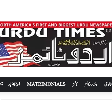
نالوجی
ہفتہ وار کالمز
کالمز
MATRIMONIALS
آج کا اخبار