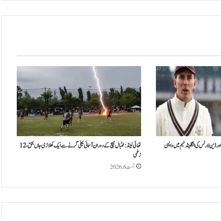
ک
ا
د
و
ر
ہ
پ
ا
ک
س
ت
ا
ن
:
ر ڈین لارنس کی انگلینڈ ٹیم میں واپسی
تھائی لینڈ: فٹبال میچ کے دوران آسمانی بجلی گرنے سے ایک کھلاڑی جاں بحق، 12
زخمی
آ
ئ
اگست 6, 2026
ی
پ
ی
ا
ی