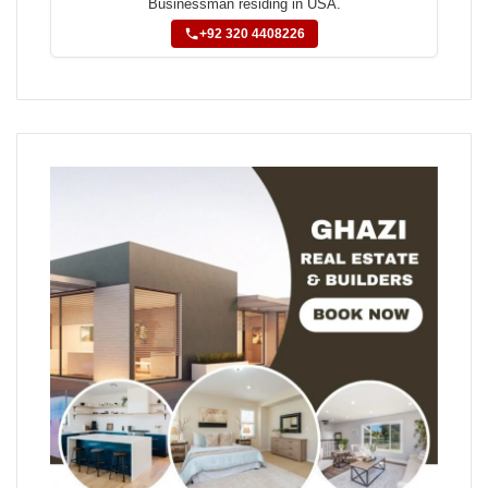
Businessman residing in USA.
+92 320 4408226