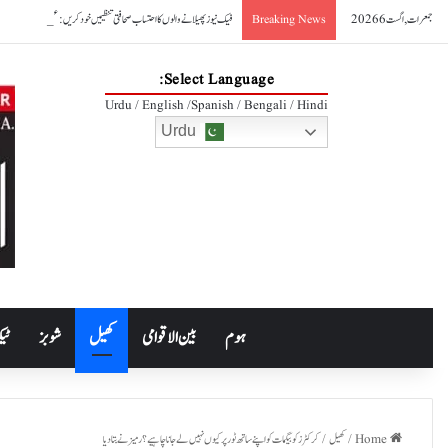
جمعرات, اگست 6 2026
فیک نیوز پھیلانے والوں کا احتساب صحافتی تنظیمیں خود کریں: عظمیٰ بخاری
Breaking News
Select Language:
Urdu / English /Spanish / Bengali / Hindi
Urdu
ہوم
بین الاقوامی
کھیل
شوبز
ٹیک
Home
/
کھیل
/
کرکٹرز کو بیگمات کو اپنے ساتھ ٹور پر کیوں نہیں لے جانا چاہیے؟ رمیز نے بتادیا