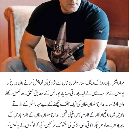
مہاراشٹر: بالی ووڈ کے دبنگ اسٹار سلمان خان سے شادی کی خواہش کرنے والی مداح کو
پولیس نے حراست میں لے لیا۔بھارتی میڈیا رپورٹس کے مطابق ممبئی سے تعلق رکھنے
والی 24 سالہ مداح سلمان خان کی ایک جھلک دیکھنے کے لیے مہاراشٹر کے علاقے
پنویل میں واقع اداکار کے فارم ہاؤس پہنچی تھی۔مداح سلمان خان کے فارم ہاؤس کے
باہر اِدھر سے اُدھر چکر لگاتی رہی، لڑکی کی مشکوک حرکتیں دیکھ کر لوگوں نے پولیس کو