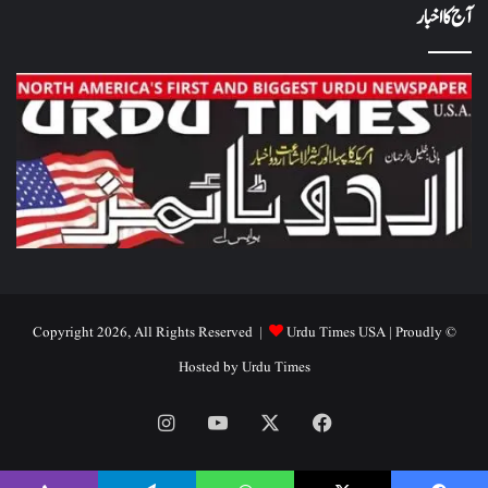
آج کا اخبار
Urdu Times USA
| Proudly
© Copyright 2026, All Rights Reserved |
Hosted by
Urdu Times
Instagram
YouTube
Facebook
X