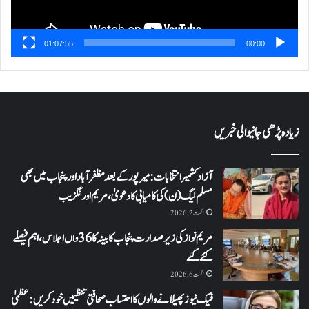
01:07:55
00:00
زیادہ پڑھی جانیوالی خبریں
آزاد کشمیر انتخابات: میرپور کے بعد مظفرآباد اور پنجاب میں بھی
مسلم لیگ (ن) کی کامیابی کا دعویٰ، مریم اورنگزیب
اگست 2, 2026
مریم نواز کی زیر صدارت پنجاب کابینہ کا 36واں اجلاس،اہم فیصلے
کئے گئے
اگست 6, 2026
فیک نیوز پھیلانے والوں کا احتساب صحافتی تنظیمیں خود کریں: عظمیٰ