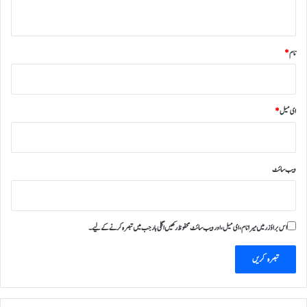
*
نام
*
ای میل
*
ویب‌ سائٹ
اس براؤزر میں میرا نام، ای میل، اور ویب سائٹ محفوظ رکھیں اگلی بار جب میں تبصرہ کرنے کےلیے۔