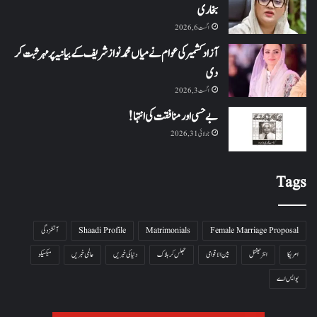
بخاری
اگست 6, 2026
آزاد کشمیر کی عوام نے میاں محمد نواز شریف کے بیانیہ پر مہر ثبت کر
دی
اگست 3, 2026
بے حسی اور منافقت کی انتہا !
جولائی 31, 2026
Tags
Female Marriage Proposal
Matrimonials
Shaadi Profile
آتشزدگی
امریکا
انٹرنیشنل
بین الاقوامی
جھلس کر ہلاک
دنیا کی خبریں
عالمی خبریں
میکسیکو
یو ایس اے