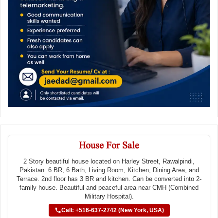
House For Sale
2 Story beautiful house located on Harley Street, Rawalpindi,
Pakistan. 6 BR, 6 Bath, Living Room, Kitchen, Dining Area, and
Terrace. 2nd floor has 3 BR and kitchen. Can be converted into 2-
family house. Beautiful and peaceful area near CMH (Combined
Military Hospital).
Call: +516-637-2742 (New York, USA)