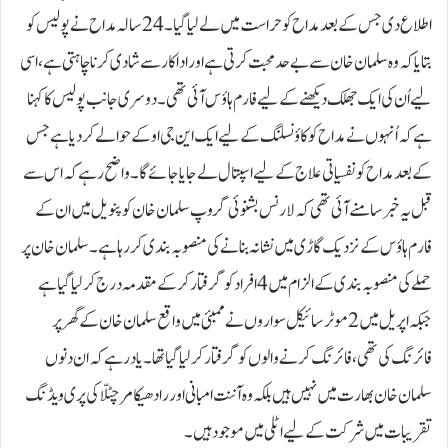
اطلاع دی جس کے بعد مداح کو حراست میں لے لیا گیا۔24 سالہ مداح نے پولیس کو
بتایا کہ وہ سلمان خان سے بےحد محبت کرتی ہے اور اداکار سے شادی کرنا چاہتی ہے، اسی
لیے اُن کی ایک جھلک دیکھنے کے لیے فارم ہاؤس آئی تھی۔دوسری جانب پولیس کا کہنا
ہے کہ اُنہوں نے مداح کو کاؤنسلنگ کے لیے ایک این جی او کے حوالے کردیا ہے جس
کے بعد مداح کو نفسیاتی علاج کے لیے اسپتال لے جایا جائے گا۔واضح رہے کہ اس سے
قبل یہ خبر سامنے آئی تھی کہ لارنس بشنوئی گروپ سلمان خان کو پنویل میں ان کے
فارم ہاؤس کے نزدیک گاڑی میں نشانہ بنانے کی منصوبہ بندی کررہا ہے۔سلمان خان پر
حملے کی منصوبہ بندی کے الزام میں 4 افراد کو گرفتار کرکے مقدمہ درج کرلیا گیا ہے
جبکہ اپریل میں 2 موٹر سائیکل سواروں نے ممبئی میں واقع سلمان خان کے گھر پر
فائرنگ کی تھی، فائرنگ کرنے والوں کو گرفتار کرلیا گیا تھا۔یاد رہے کہ ان دنوں
سلمان خان بھارت میں نہیں ہیں بلکہ وہ آننت امبانی اور رادھیکا مرچنٹ کی پری ویڈنگ
تقریبات میں شرکت کے لیے اٹلی میں موجود ہیں۔