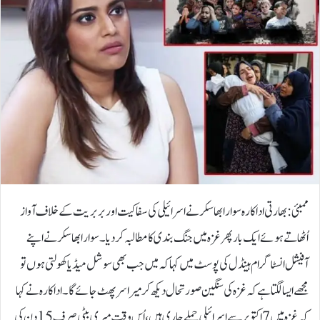
ممبئی: بھارتی اداکارہ سوارا بھاسکر نے اسرائیلی کی سفاکیت اور بربریت کے خلاف آواز
اُٹھاتے ہوئے ایک بار پھر غزہ میں جنگ بندی کا مطالبہ کردیا۔سوارا بھاسکر نے اپنے
آفیشل انسٹاگرام ہینڈل کی پوسٹ میں کہا کہ میں جب بھی سوشل میڈیا کھولتی ہوں تو
مجھے ایسا لگتا ہے کہ غزہ کی سنگین صورتحال دیکھ کر میرا سر پھٹ جائے گا۔اداکارہ نے کہا
کہ غزہ میں 7 اکتوبر سے اسرائیلی حملے جاری ہیں، اُس وقت میری بیٹی صرف 15 دن کی