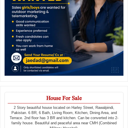
House For Sale
2 Story beautiful house located on Harley Street, Rawalpindi,
Pakistan. 6 BR, 6 Bath, Living Room, Kitchen, Dining Area, and
Terrace. 2nd floor has 3 BR and kitchen. Can be converted into 2-
family house. Beautiful and peaceful area near CMH (Combined