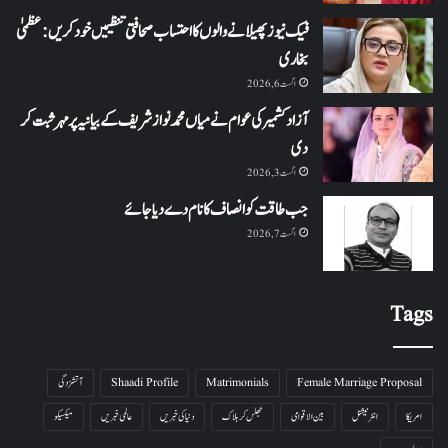
فیک نیوز پھیلانے والوں کا احتساب صحافتی تنظیمیں خود کریں: عظمیٰ
بخاری
اگست 6, 2026
آزاد کشمیر کی عوام نے میاں محمد نواز شریف کے بیانیہ پر مہر ثبت کر
دی
اگست 3, 2026
جب طاقت کو انصاف کا نام دے دیا جائے
اگست 7, 2026
Tags
Female Marriage Proposal
Matrimonials
Shaadi Profile
آتشزدگی
امریکا
انٹرنیشنل
بین الاقوامی
جھلس کر ہلاک
دنیا کی خبریں
عالمی خبریں
میکسیکو