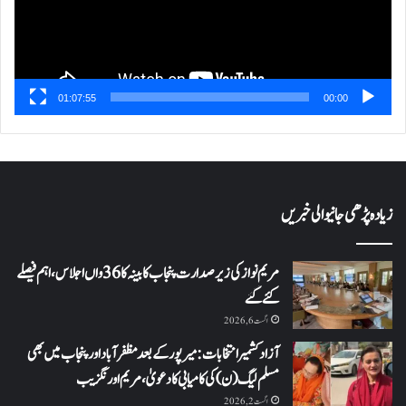
01:07:55
00:00
زیادہ پڑھی جانیوالی خبریں
مریم نواز کی زیر صدارت پنجاب کابینہ کا 36واں اجلاس،اہم فیصلے
کئے گئے
اگست 6, 2026
آزاد کشمیر انتخابات: میرپور کے بعد مظفرآباد اور پنجاب میں بھی
مسلم لیگ (ن) کی کامیابی کا دعویٰ، مریم اورنگزیب
اگست 2, 2026