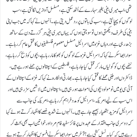
تھی، اب میری بیٹی بغیر سہارے کے اُٹھ سکتی ہے، مسلسل آوازیں نکالتی ہے، سب
لوگوں کو پہچانتی ہے، سب کی باتوں پر ردعمل دیتی ہے۔اُنہوں نے کہا کہ میں جب اپنی
بیٹی کی طرف دیکھتی ہوں تو سوچتی ہوں کہ یہاں میری بیٹی ہر گزرتے دن کے ساتھ
بڑھ رہی ہے اور وہاں غزہ میں اسرائیل مسلسل معصوم فلسطینیوں کا قتلِ عام کررہا ہے۔
سوارا بھاسکر نے کہا کہ اسرائیل غزہ کے لوگوں کو بھوکا مار رہا ہے، بچوں کو ذبح کررہا ہے،
ننھے بچوں کو گولیاں مار کر قتل کیا جارہا ہے، فلسطین کے اسپتالوں پر حملے ہورہے ہیں،
ڈاکٹروں اور طبی عملے کا قتل کیا جارہا ہے۔بھارتی اداکارہ نے کہا کہ غزہ کے اسپتالوں کے
آئی سی یو میں نومولود بچوں کی اموات ہورہی ہیں، اسپتالوں میں لاشیں سڑ رہی ہیں اور
اس سب کے لیے امریکہ، اسرائیل کو مدد فراہم کررہا ہے، امریکہ کی جانب سے
اسرائیل کو مزید ہتھیار بھیجے جارہے ہیں۔اُنہوں نے شدید غصے کا اظہار کرتے ہوئے کہا
کہ دوسری جانب اقتدار کے عہدوں پر فائز سفید فام مرد اور خواتین اب بھی بحث کر
رہے ہیں کہ کیا یہ نسل کشی ہے؟آخر میں سوارا بھاسکر نے افسوس کا اظہار کرتے ہوئے