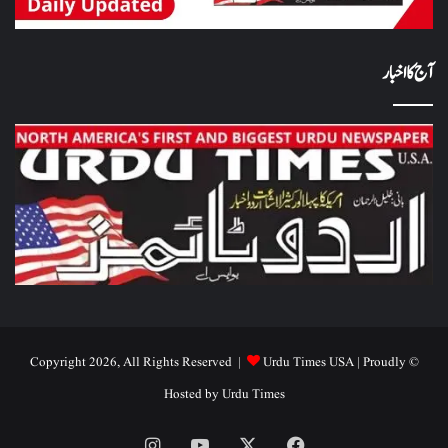
آج کا اخبار
Urdu Times USA
| Proudly
© Copyright 2026, All Rights Reserved |
Hosted by
Urdu Times
Instagram
YouTube
Facebook
X