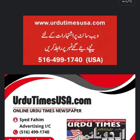
یو ایس اے