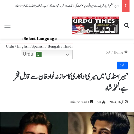
امریکا: پوتے نے بیگ میں توپ کے گولے رکھ دیے، دادی ایئرپورٹ پر پکڑی گئیں
nu
Search for
Select Language:
Urdu / English /Spanish / Bengali / Hindi
Home
/
شوبز
Urdu
شوبز
’ہیرا منڈی‘ میں میری اداکاری کا موازنہ فواد خان سے قابل فخر
ہے، طٰحٰہ شاہ
مئی 16, 2024
98
1 minute read