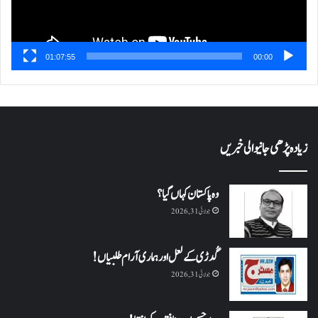
01:07:55
00:00
زیادہ پڑھی جانیوالی خبریں
وہ پاکستان کہاں گیا؟
جولائی 31, 2026
گُدڑی کے لعل اور ہماری آرام طلبیاں!
جولائی 31, 2026