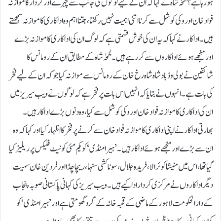
ہو رہا ہے؟طٰحٰہ شاہ نے کہا کہ ان کے لیے لوگوں کی جانب سے چہرے اور کردار کا موازنہ
فواد خان اور وکی کوشل سے کرنا اتنی اہمیت نہیں رکھتا، جتنا اہم وہ اداکاری کا موازنہ سمجھتے
ہیں۔اداکار نے کہا کہ یہ ان کی خوش قسمتی ہے کہ لوگ ان کی اداکاری کا موازنہ بڑے
اور منجھے ہوئے اداکاروں سے کر رہے ہیں۔طٰحٰہ شاہ کے مطابق ان کے رومانس کا
شائقین نے بولی وڈ بادشاہ شاہ رخ خان کے رومانس سے موازنہ کیا جو کہ ان کے لیے فخر
کی بات ہے۔انہوں نے بتایا کہ انہیں اس بات پر فخر ہے کہ لوگوں نے ویب سیریز میں
ان کی اداکاری کا موازنہ فواد خان اور وکی کوشل سے کیا، وہ دنوں بڑے اداکار ہیں۔
بھارتی اداکار نے اپنی اداکاری کا موازنہ فواد خان سے کرنے پر فخر کا اظہار کیا اور کہا کہ وہ
ان سے بڑے اور منجھے ہوئے اداکار ہیں۔’ہیرا منڈی‘ کو یکم مئی کو نیٹ فلیکس پر ریلیز کیا
گیا تھا، اس میں منیشا کوئرالا، فریدہ جلال، سوناکشی سنہا، ریچا چڈا اور فردین خان سمیت
دیگر اداکاروں نے مرکزی کردار ادا کیے ہیں۔ویب سیریز کی کہانی پاکستانی صوبہ پنجاب
کے دارالحکومت لاہور کے ماضی کے قحبہ خانہ کے گرد گھومتی ہے اور ’ہیرا منڈی‘ کو