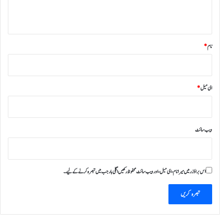
*
نام
*
ای میل
*
ویب‌ سائٹ
اس براؤزر میں میرا نام، ای میل، اور ویب سائٹ محفوظ رکھیں اگلی بار جب میں تبصرہ کرنے کےلیے۔