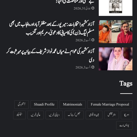
بے حسی اور منافقت کی انتہا !
جولائی 31, 2026
آزاد کشمیر انتخابات: میرپور کے بعد مظفرآباد اور پنجاب میں بھی
مسلم لیگ (ن) کی کامیابی کا دعویٰ، مریم اورنگزیب
اگست 2, 2026
آزاد کشمیر کی عوام نے میاں محمد نواز شریف کے بیانیہ پر مہر ثبت کر
دی
اگست 3, 2026
Tags
Female Marriage Proposal
Matrimonials
Shaadi Profile
آتشزدگی
امریکا
انٹرنیشنل
بین الاقوامی
جھلس کر ہلاک
دنیا کی خبریں
عالمی خبریں
میکسیکو
یو ایس اے