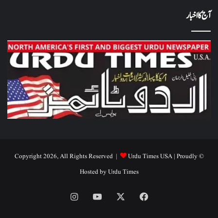
آج کا اخبار
Urdu Times USA
| Proudly
© Copyright 2026, All Rights Reserved |
Hosted by
Urdu Times
Instagram
YouTube
Facebook
X