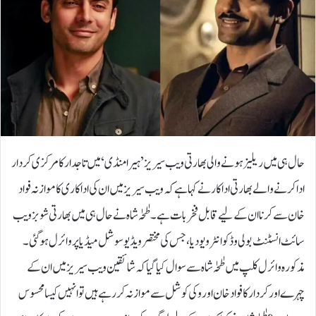
حال ہی میں ریلیز ہونے والی بھارتی ویب سیریز ’ہیرا منڈی‘ میں تاجدار کا مرکزی کردار
ادا کرنے والے بھارتی اداکار نے کہا ہے کہ ویب سیریز میں ان کی اداکاری کا موازنہ فواد
خان سے کرنا ان کے لیے قابل فخر بات ہے۔طٰحٰہ شاہ نے حال ہی میں بھارتی شوبز ویب
سائٹ انسٹنٹ بولی وڈ کو انٹرویو دیا، جس کی مختصر ویڈیو سوشل میڈیا پر وائرل ہوگئی۔
مذکورہ وائرل کلپ میں طٰحٰہ شاہ سے سوال کیا گیا کہ شائقین ویب سیریز میں ان کے
چہرے اور کردار کا فواد خان اور وکی کوشل سے موازنہ کر رہے ہیں تو انہیں کیسا محسوس