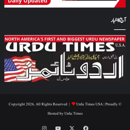
آج کا اخبار
Urdu Times USA
| Proudly
© Copyright 2026, All Rights Reserved |
Hosted by
Urdu Times
Instagram
YouTube
Facebook
X