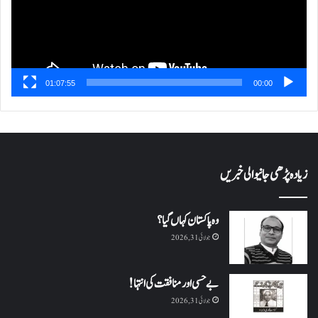
01:07:55
00:00
زیادہ پڑھی جانیوالی خبریں
وہ پاکستان کہاں گیا؟
جولائی 31, 2026
بے حسی اور منافقت کی انتہا !
جولائی 31, 2026