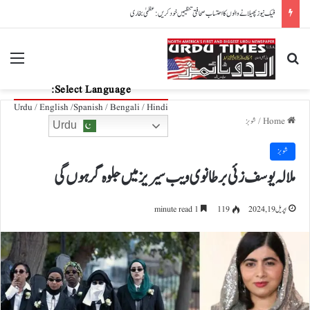
پاکستان، آذربائیجان تعلقات مزید مضبوط بنانے کے عزم کا اعادہ
nu
Search for
Select Language:
Urdu / English /Spanish / Bengali / Hindi
Home
/
شوبز
Urdu
شوبز
ملالہ یوسف زئی برطانوی ویب سیریز میں جلوہ گر ہوں گی
اپریل 19, 2024
119
1 minute read