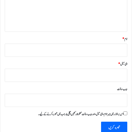
ر
ہ
*
نام
*
ای میل
*
ویب‌ سائٹ
اس براؤزر میں میرا نام، ای میل، اور ویب سائٹ محفوظ رکھیں اگلی بار جب میں تبصرہ کرنے کےلیے۔