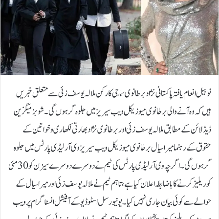
نوبیل انعام یافتہ پاکستانی نژاد برطانوی سماجی کارکن ملالہ یوسف زئی سے متعلق خبریں
ہیں کہ وہ آنے والی برطانوی میوزیکل ویب سیریز میں جلوہ گر ہوں گی۔شوبز میگزین
ڈیڈلائن کے مطابق ملالہ یوسف زئی اور برطانوی نژاد بھارتی لکھاری و خواتین کے
حقوق کے رہنما میرا سیال برطانوی میوزیکل ویب سیریز وی آر لیڈی پارٹس میں جلوہ
گر ہوں گی۔اگرچہ وی آر لیڈی پارٹس کی ٹیم نے دوسرے دوسرے سیزن کو 30 مئی
کو ریلیز کرنے کا باضابطہ اعلان کیا ہے، تاہم ٹیم نے ملالہ یوسف زئی اور میرا سیال کے
حوالے سے کوئی بیان جاری نہیں کیا۔یونیورسل اسٹوڈیو کے آفیشل انسٹاگرام پر ویب