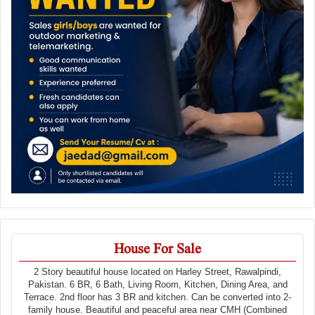
House For Sale
2 Story beautiful house located on Harley Street, Rawalpindi,
Pakistan. 6 BR, 6 Bath, Living Room, Kitchen, Dining Area, and
Terrace. 2nd floor has 3 BR and kitchen. Can be converted into 2-
family house. Beautiful and peaceful area near CMH (Combined