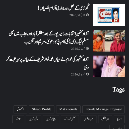
گُدڑی کے لعل اور ہماری آرام طلبیاں!
جولائی 31, 2026
آزاد کشمیر انتخابات: میرپور کے بعد مظفرآباد اور پنجاب میں بھی
مسلم لیگ (ن) کی کامیابی کا دعویٰ، مریم اورنگزیب
اگست 2, 2026
آزاد کشمیر کی عوام نے میاں محمد نواز شریف کے بیانیہ پر مہر ثبت کر
دی
اگست 3, 2026
Tags
Female Marriage Proposal
Matrimonials
Shaadi Profile
آتشزدگی
امریکا
انٹرنیشنل
بین الاقوامی
جھلس کر ہلاک
دنیا کی خبریں
عالمی خبریں
میکسیکو
یو ایس اے