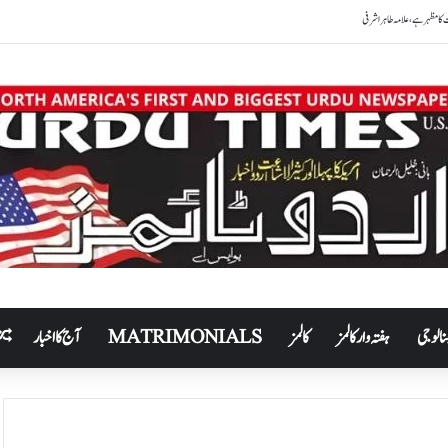
نالوجی
ہفتہ وار کالمز
کالمز
MATRIMONIALS
آج کا اخبار