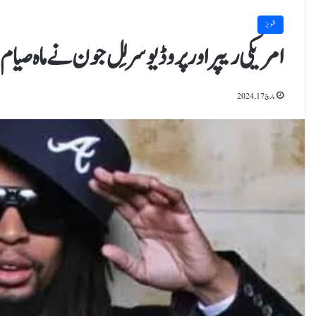
شوبز
امریکی ریپر اور پروڈیوسر لِل جون نے ماہ صیام 
مارچ 17, 2024