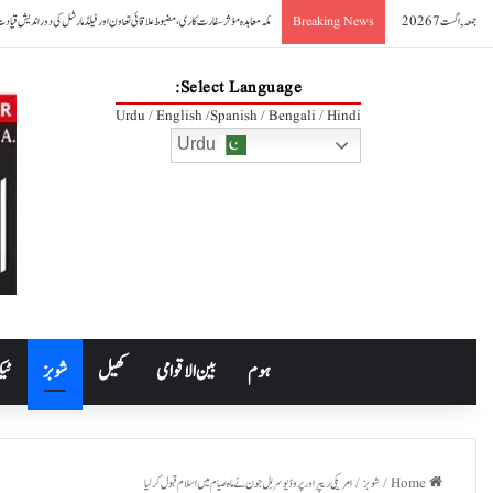
جمعہ, اگست 7 2026
صدر آصف علی زرداری کا مکہ مشترکہ دفاعی معاہدے کا خیرمقدم
Breaking News
Select Language:
Urdu / English /Spanish / Bengali / Hindi
Urdu
ہوم
بین الاقوامی
کھیل
شوبز
ٹیک
Home
/
شوبز
/
امریکی ریپر اور پروڈیوسر لِل جون نے ماہ صیام میں اسلام قبول کرلیا