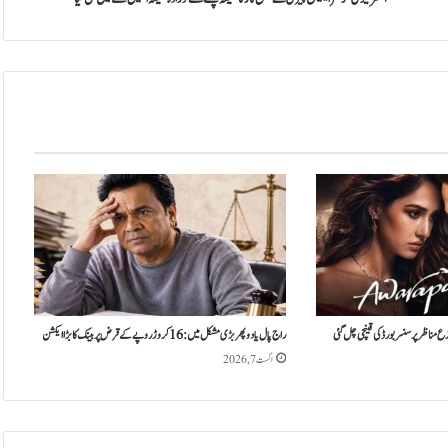
ک
ٹ
ر
ا
ی
ل
ی
س
پ
ی
ر
ی
ن
ے
ج
س
راج پال یادو پھر بڑی مشکل میں: 16 کروڑ روپے کے قرض پر بینک کا بڑا ایکشن
ک
اگست 7, 2026
ا
ر
ک
ا