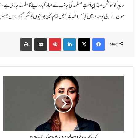
ریپر کو سوشل میڈیا پر اُمتِ مسلمہ کی جانب سے مبارکباد دینے کا سلسلہ جاری ہے،
جون نے اپنی پوسٹ میں کہا کہ الحمدللہ! میں تمام بہن بھائیوں کا شکرگزار ہوں جنہ
Print
Share via Email
Pinterest
LinkedIn
X
Facebook
Share
ک
ر
ی
ن
ہ
ک
پ
و
ر
س
کرینہ کپور ساؤتھ انڈین فلم انڈسٹری میں ڈیبیو کرنے والی ہیں؟