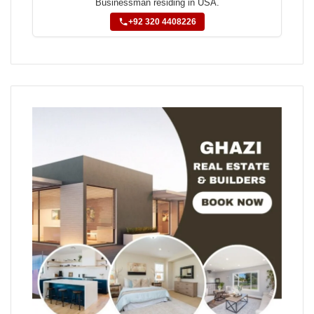
Businessman residing in USA.
+92 320 4408226