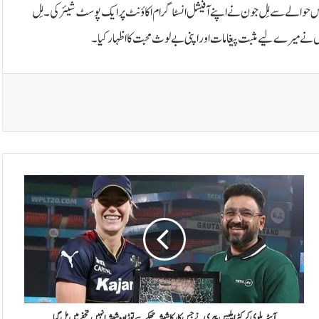
 اس حوالے سے لِل جون نے اپنے آفیشل انسٹاگرام اکاؤنٹ پر ایک پوسٹ شیئر کی۔لِل
وں نے میرے لیے مثبت پیغامات اور اپنی بےلوث محبت کا اظہار کیا۔
آ
س
ٹ
ر
ی
ل
و
ی
ک
ر
آسٹریلوی کرکٹر ایلیس پیری نے جس کار کا شیشہ چھکے سے توڑا وہ شیشہ انہیں تحفے میں مل گیا