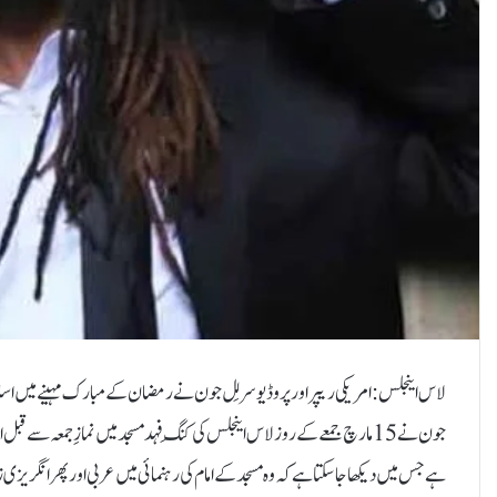
لاس اینجلس: امریکی ریپر اور پروڈیوسر لِل جون نے رمضان کے مبارک مہینے میں اسلام
جون نے 15 مارچ جمعے کے روز لاس اینجلس کی کِنگ فہد مسجد میں نمازِ جمعہ س
ہے جس میں دیکھا جاسکتا ہے کہ وہ مسجد کے امام کی رہنمائی میں عربی اور پھر انگریز