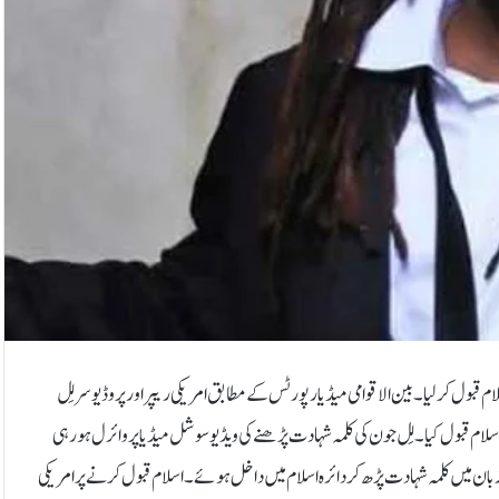
 قبول کر لیا۔بین الاقوامی میڈیا رپورٹس کے مطابق امریکی ریپر اور پروڈیوسر لِل
ے قبل اسلام قبول کیا۔لِل جون کی کلمہ شہادت پڑھنے کی ویڈیو سوشل میڈیا پر وائرل ہورہی
ی زبان میں کلمہ شہادت پڑھ کر دائرہ اسلام میں داخل ہوئے۔اسلام قبول کرنے پر امریکی