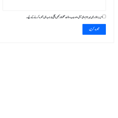
اس براؤزر میں میرا نام، ای میل، اور ویب سائٹ محفوظ رکھیں اگلی بار جب میں تبصرہ کرنے کےلیے۔