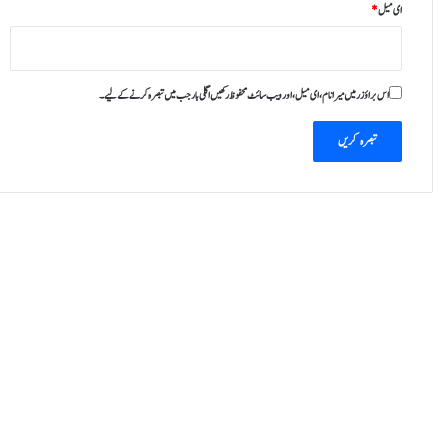
ای میل
*
اس براؤزر میں میرا نام، ای میل، اور ویب سائٹ محفوظ رکھیں اگلی بار جب میں تبصرہ کرنے کےلیے۔