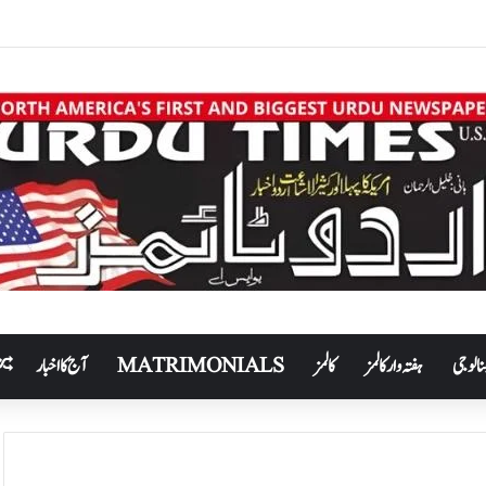
نالوجی
ہفتہ وار کالمز
کالمز
MATRIMONIALS
آج کا اخبار