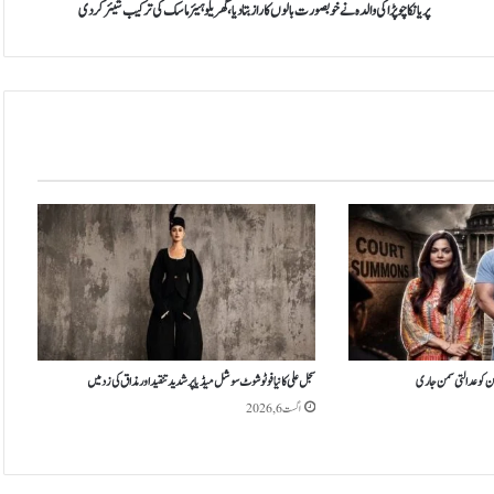
پ
پریانکا چوپڑا کی والدہ نے خوبصورت بالوں کا راز بتادیا، گھریلو ہیئر ماسک کی ترکیب شیئر کردی
ڑ
ا
ک
ی
و
ا
ل
د
ہ
ن
ے
خ
و
ب
ص
و
ہن کو عدالتی سمن جاری
سجل علی کا نیا فوٹو شوٹ سوشل میڈیا پر شدید تنقید اور مذاق کی زد میں
ر
اگست 6, 2026
ت
ب
ا