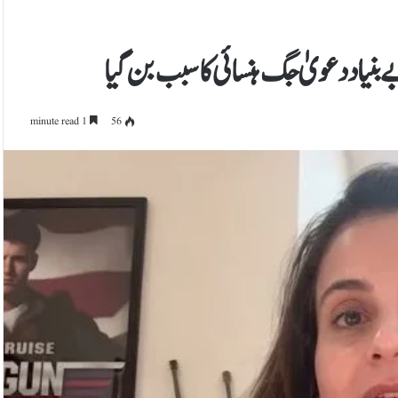
 بنیاد دعویٰ جگ ہنسائی کا سبب بن گیا
1 minute read
56