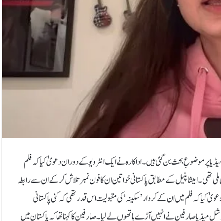
ل میڈیا پر موضوعِ بحث بن گئی ہیں۔اداکارہ نے ایک انٹرویو کے دوران دعویٰ کیا کہ فلم
 ملی تھی۔امیشا پٹیل کے مطابق پاکستانی خواتین ان کا فون نمبر تلاش کرکے ان سے رابطہ
ویٰ کیا کہ فلم میں ان کے کردار ’سکینہ‘ کی مقبولیت اس قدر تھی کہ کئی پاکستانی
ی سوشل میڈیا صارفین نے انہیں آڑے ہاتھوں لے لیا۔صارفین کا کہنا تھا کہ پاکستان میں