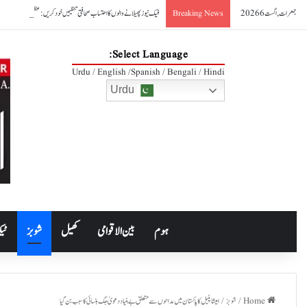
جمعرات, اگست 6 2026
فیک نیوز پھیلانے والوں کا احتساب صحافتی تنظیمیں خود کریں: عظمیٰ بخاری
Breaking News
Select Language:
Urdu / English /Spanish / Bengali / Hindi
Urdu
ہوم
بین الاقوامی
کھیل
شوبز
ٹیک
Home
/
شوبز
/
امیشا پٹیل کا پاکستان میں مداحوں سے متعلق بے بنیاد دعویٰ جگ ہنسائی کا سبب بن گیا