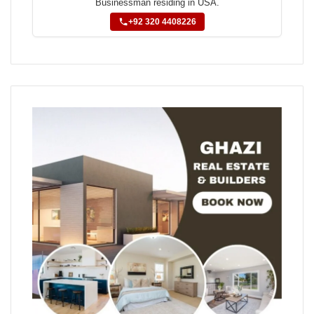
Businessman residing in USA.
+92 320 4408226