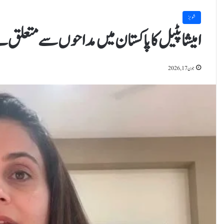
شوبز
امیشا پٹیل کا پاکستان میں مداحوں سے متعلق بے
جون 17, 2026