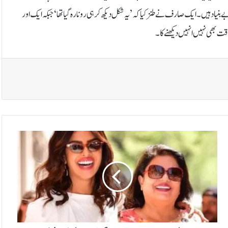
یاد ہیں۔ایک صارف نے طنز کیا کہ ’یہ شکل دیکھ کر ہی رونا رہ گیا تھا‘ جبکہ ایک اور
وقت بھی نہیں انہیں دیکھنے کا۔
پ
ر
ی
ا
ن
ک
ا
چ
و