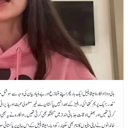
بالی ووڈ اداکارہ امیشا پٹیل ایک بار پھر اپنے متنازع اور بے بنیاد بیان کی وجہ سے سوش
’غدر: ایک پریم کتھا‘ کی ریلیز کے بعد انہیں پاکستان سے غیرمعمولی محبت اور پذیرائی
کرتی تھیں اور بعض اوقات جذباتی انداز میں گفتگو بھی کرتی تھیں۔اداکارہ نے یہ بھی دع
خاندانوں نے اپنی بیٹیوں کا نام بھی سکینہ رکھ دیا۔امیشا پٹیل کے اس بیان پر پاکستان