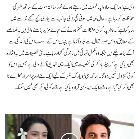
دی ہے اور ایک سادہ اپارٹمنٹ میں رہتے ہوئے خود ساختہ سوٹ کے ساتھ شہر کی
حفاظت کر رہا ہے۔حال ہی میں سونی پکچرز کی جانب سے جاری کیے گئے خلاصے میں
بتایا گیا ہے کہ پیٹر پارکر کی مشکلات ختم ہونے کے بجائے مزید بڑھنے والی ہیں۔ خلاصے
کے مطابق وہ اس صورتحال سے نبردآزما ہے جہاں اس کے دوست اس کی زندگی سے
آگے بڑھ چکے ہیں جبکہ وہ مکمل تنہائی میں زندگی گزار رہا ہے۔نئی تفصیلات میں یہ اشارہ
بھی دیا گیا ہے کہ پیٹر پارکر کی شخصیت میں ایک ایسی تبدیلی آنے والی ہے جس پر اس کا
کوئی کنٹرول نہیں ہوگا۔ ساتھ ہی نیویارک شہر کے لیے ایک نئے اور پراسرار خطرے کا
بھی ذکر کیا گیا ہے، جسے ایک ایسا ولن قرار دیا گیا ہے جسے کوئی دیکھ بھی نہیں سکتا۔
2
2
س
ا