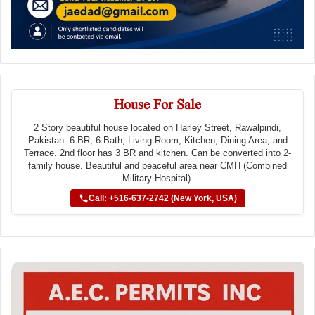
House For Sale
2 Story beautiful house located on Harley Street, Rawalpindi,
Pakistan. 6 BR, 6 Bath, Living Room, Kitchen, Dining Area, and
Terrace. 2nd floor has 3 BR and kitchen. Can be converted into 2-
family house. Beautiful and peaceful area near CMH (Combined
Military Hospital).
Call: +516-637-2742 (New York, USA)