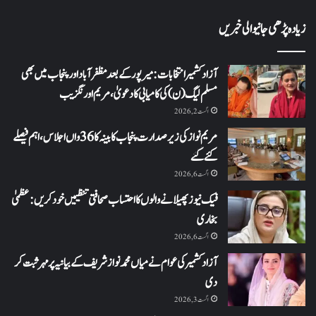
زیادہ پڑھی جانیوالی خبریں
آزاد کشمیر انتخابات: میرپور کے بعد مظفرآباد اور پنجاب میں بھی
مسلم لیگ (ن) کی کامیابی کا دعویٰ، مریم اورنگزیب
اگست 2, 2026
مریم نواز کی زیر صدارت پنجاب کابینہ کا 36واں اجلاس،اہم فیصلے
کئے گئے
اگست 6, 2026
فیک نیوز پھیلانے والوں کا احتساب صحافتی تنظیمیں خود کریں: عظمیٰ
بخاری
اگست 6, 2026
آزاد کشمیر کی عوام نے میاں محمد نواز شریف کے بیانیہ پر مہر ثبت کر
دی
اگست 3, 2026