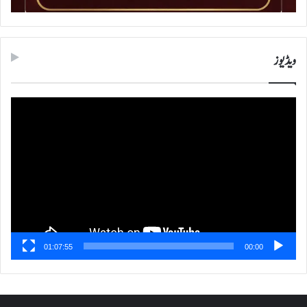
ویڈیوز
ویڈیو
پلیئر
01:07:55
00:00