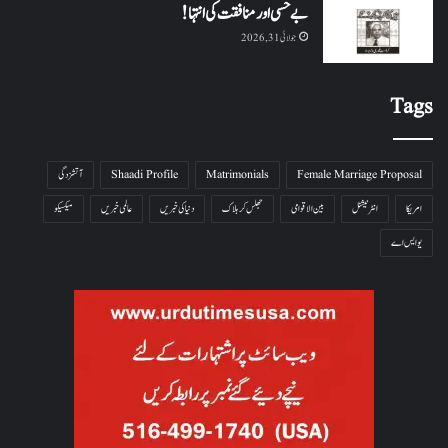
بے حسی اور منافقت کی انتہا !
جولائی 31, 2026
Tags
Female Marriage Proposal
Matrimonials
Shaadi Profile
آتشزدگی
امریکا
انٹرنیشنل
بین الاقوامی
جھلس کر ہلاک
دنیا کی خبریں
عالمی خبریں
میکسیکو
یو ایس اے