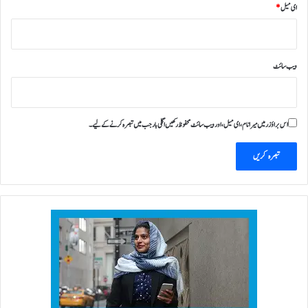
ای میل
*
ویب‌ سائٹ
اس براؤزر میں میرا نام، ای میل، اور ویب سائٹ محفوظ رکھیں اگلی بار جب میں تبصرہ کرنے کےلیے۔