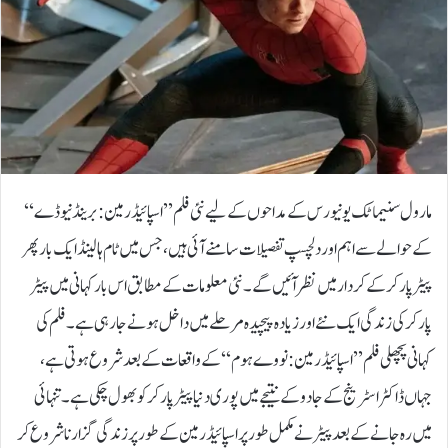
مارول سنیماٹک یونیورس کے مداحوں کے لیے نئی فلم ’’اسپائیڈر مین: برینڈ نیو ڈے‘‘
کے حوالے سے اہم اور دلچسپ تفصیلات سامنے آئی ہیں، جس میں ٹام ہالینڈ ایک بار پھر
پیٹر پارکر کے کردار میں نظر آئیں گے۔ نئی معلومات کے مطابق اس بار کہانی میں پیٹر
پارکر کی زندگی ایک نئے اور زیادہ پیچیدہ مرحلے میں داخل ہونے جا رہی ہے۔فلم کی
کہانی پچھلی فلم ’’اسپائیڈر مین: نو وے ہوم‘‘ کے واقعات کے بعد شروع ہوتی ہے،
جہاں ڈاکٹر اسٹرینج کے جادو کے نتیجے میں پوری دنیا پیٹر پارکر کو بھول چکی ہے۔ تنہائی
میں رہ جانے کے بعد پیٹر نے مکمل طور پر اسپائیڈر مین کے طور پر زندگی گزارنا شروع کر