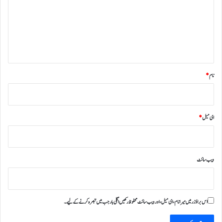
ر
ہ
*
نام
*
ای میل
*
ویب‌ سائٹ
اس براؤزر میں میرا نام، ای میل، اور ویب سائٹ محفوظ رکھیں اگلی بار جب میں تبصرہ کرنے کےلیے۔