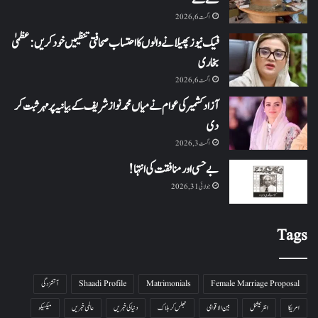
کئے گئے
اگست 6, 2026
فیک نیوز پھیلانے والوں کا احتساب صحافتی تنظیمیں خود کریں: عظمیٰ
بخاری
اگست 6, 2026
آزاد کشمیر کی عوام نے میاں محمد نواز شریف کے بیانیہ پر مہر ثبت کر
دی
اگست 3, 2026
بے حسی اور منافقت کی انتہا !
جولائی 31, 2026
Tags
Female Marriage Proposal
Matrimonials
Shaadi Profile
آتشزدگی
امریکا
انٹرنیشنل
بین الاقوامی
جھلس کر ہلاک
دنیا کی خبریں
عالمی خبریں
میکسیکو