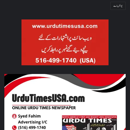
یو ایس اے