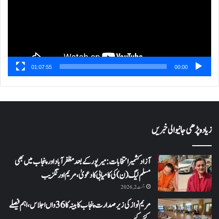
01:07:55
00:00
زیادہ پڑھی جانیوالی خبریں
آزاد کشمیر انتخابات: میرپور کے بعد مظفرآباد اور پنجاب میں بھی
مسلم لیگ (ن) کی کامیابی کا دعویٰ، مریم اورنگزیب
اگست 2, 2026
مریم نواز کی زیر صدارت پنجاب کابینہ کا 36واں اجلاس،اہم فیصلے