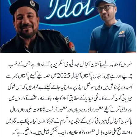
سُروں کا مقابلہ لیے پاکستان آئیڈل جلد ٹی وی اسکرین پر آنے والا ہے جس کے خوب
چرچے ہورہے ہیں۔ جہاں پاکستان آئیڈل 2025 میں حصہ لینے کیلئے پاکستان بھر سے
اُمیدوار پُرجوش ہیں وہیں سوشل میڈیا پر مداح یہ جاننے کیلئے بےقرار ہیں کہ اس شو کی
میزبانی کون کرے گا۔ نجی میڈیا کے مطابق آواز کا جادو جگانے اور مختلف آوازوں میں
پیروڈی کرنے کیلئے مشہور اداکار و میزبان اور مشہور آرٹسٹ شفاعت علی رواں سال
پاکستان آئیڈل کی میزبانی کریں گے جبکہ پروگرام کے ججز کا اعلان کیا جاچکا ہے۔ ججز میں
راحت فتح علی خان، بلال مقصود، فواد خان اور زیب بنگش شامل ہیں۔واضح رہے کہ