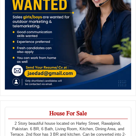
House For Sale
2 Story beautiful house located on Harley Street, Rawalpindi,
Pakistan. 6 BR, 6 Bath, Living Room, Kitchen, Dining Area, and
Terrace. 2nd floor has 3 BR and kitchen. Can be converted into 2-