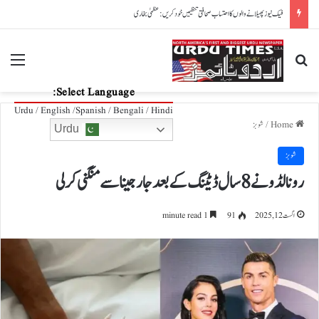
پاکستان، آذربائیجان تعلقات مزید مضبوط بنانے کے عزم کا اعادہ
nu
Search for
Select Language:
Urdu / English /Spanish / Bengali / Hindi
Home
/
شوبز
Urdu
شوبز
رونالڈو نے 8 سال ڈیٹنگ کے بعد جارجینا سے منگنی کر لی
اگست 12, 2025
91
1 minute read