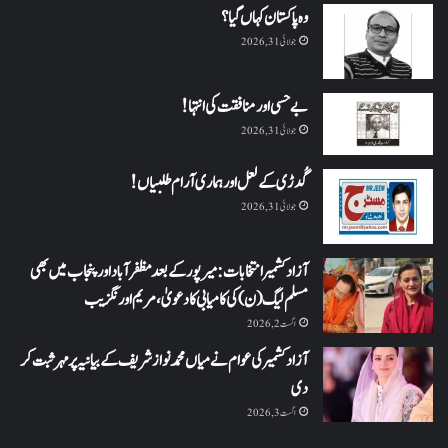
وہ پاکستان کہاں گیا؟
جولائی 31, 2026
بے حسی اور منافقت کی انتہا !
جولائی 31, 2026
گُدڑی کے لعل اور ہماری آرام طلبیاں!
جولائی 31, 2026
آزاد کشمیر انتخابات: میرپور کے بعد مظفرآباد اور پنجاب میں بھی
مسلم لیگ (ن) کی کامیابی کا دعویٰ، مریم اورنگزیب
اگست 2, 2026
آزاد کشمیر کی عوام نے میاں محمد نواز شریف کے بیانیہ پر مہر ثبت کر
دی
اگست 3, 2026