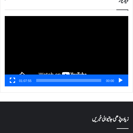
ویڈیوز
ویڈیو
پلیئر
01:07:55
00:00
زیادہ پڑھی جانیوالی خبریں