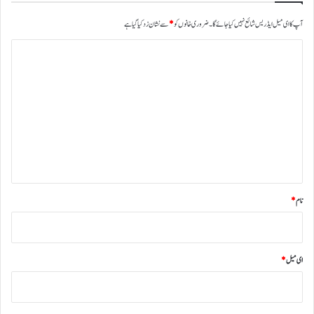
ا
آپ کا ای میل ایڈریس شائع نہیں کیا جائے گا۔
ضروری خانوں کو
*
سے نشان زد کیا گیا ہے
ئ
ی
ت
ں
ب
ص
ر
ہ
*
نام
*
ای میل
*