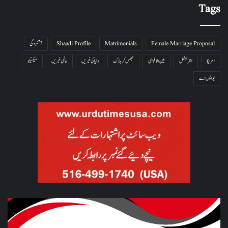
Tags
Female Marriage Proposal
Matrimonials
Shaadi Profile
آتشزدگی
امریکا
انٹرنیشنل
بین الاقوامی
جھلس کر ہلاک
دنیا کی خبریں
عالمی خبریں
میکسیکو
یو ایس اے