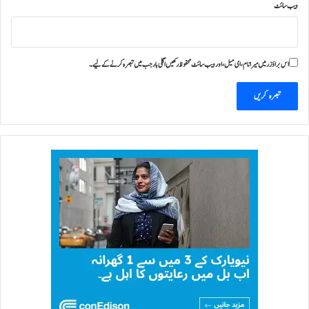
ویب‌ سائٹ
اس براؤزر میں میرا نام، ای میل، اور ویب سائٹ محفوظ رکھیں اگلی بار جب میں تبصرہ کرنے کےلیے۔