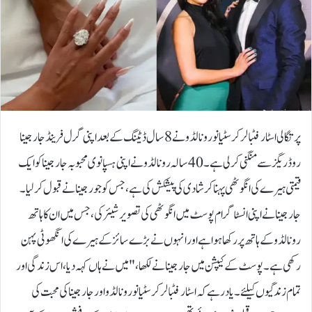
پرتگالی اسٹار فٹبالر کرسٹیانو رونالڈو نے 8 سال ڈیٹنگ کے بعد اپنی گرل فرینڈ جارجینا
روڈریگز سے منگنی کر لی ہے۔40 سالہ رونالڈو نے اپنی ہسپانوی محبوبہ جارجینا کو ایک
قیمتی ہیرے کی انگوٹھی پہنا کر شادی کی پیشکش کی ہے، جس کو جورجینا نے قبول کر لیا۔
جارجینا نے اپنی انسٹاگرام پوسٹ میں انگوٹھی کی تصویر شیئر کی، جس میں ان کا ہاتھ
رونالڈو کے ہاتھ پر رکھا ہوا ہے اور انہوں نے بڑے سائز کے ہیرے کی انگھوٹی پہن
رکھی ہے۔پوسٹ کے کیپشن میں جارجینا نے لکھا، "میں نے ہاں کہہ دیا، اس زندگی اور
تمام زندگیوں کیلئے۔یاد رہے کہ اسٹار فٹبالر کرسٹیانو رونالڈو اور جارجینا کی محبت کی