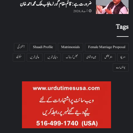
ضرورت ہے: قائم مقام گورنر پنجاب ملک محمد احمد خان
اگست 4, 2026
Tags
Female Marriage Proposal
Matrimonials
Shaadi Profile
آتشزدگی
امریکا
انٹرنیشنل
بین الاقوامی
جھلس کر ہلاک
دنیا کی خبریں
عالمی خبریں
میکسیکو
یو ایس اے