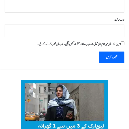
ویب‌ سائٹ
اس براؤزر میں میرا نام، ای میل، اور ویب سائٹ محفوظ رکھیں اگلی بار جب میں تبصرہ کرنے کےلیے۔