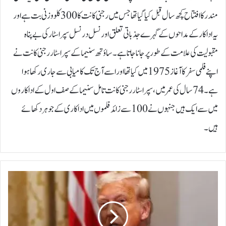
مندر کا افتتاح کچھ سال قبل کیا گیا تھا جس میں رجنی کانت کا 300 کلو وزنی بت ہے اور
یہ اداکار کے مداحوں کے گہرے جذباتی تعلق اور نسل در نسل سپر اسٹار کی بے پناہ
مقبولیت کی علامت کے طور پر جانا جاتا ہے۔ ساؤتھ سنیما کے سپر اسٹار رجنی کانت نے
اپنے فلمی سفر کا آغاز 1975 میں کیا تھا اور اسے آج تک کامیابی سے جاری رکھا ہوا
ہے۔ 74 سال کی عمر میں، سپر اسٹار رجنی کانت تامل سنیما کے صف اول کے اداکاروں
میں سے ایک ہیں جنہوں نے 100 سے زائد فلموں میں اداکاری کے جوہر دکھائے
ہیں۔
ا
ی
ر
ا
ن