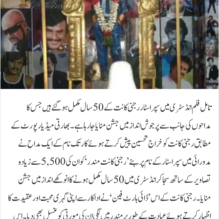
تامل فلم انڈسٹری میں سپر اسٹار رجنی کانت کے 50 سال مکمل ہوگئے ہیں جس کا
مداحوں کی جانب سے پرجوش انداز میں جشن منایا جارہا ہے۔بھارتی میڈیا رپورٹ کے
مطابق رجنی کانت کو خراج تحسین پیش کرتے ہوئے کارتک نام کے ایک مداح نے
مدورائی میں سپر اسٹار کے نام پر بنے ’رجنی کانت مندر‘ کو ان کی 5,500 سے زیادہ
تصاویر کے ساتھ سجا کر انڈسٹری میں 50 سال مکمل ہونے کا انوکھے انداز میں جشن
منایا۔ رجنی کانت کے اس ’ڈائی ہارٹ فین‘ نے اداکار سے اپنی گہری محبت اورعقیدت کا
اظہار کرتے ہوئے عبادت کے طور پر مندر میں لگی ان کی مورتی کو غسل بھی دیا۔اس