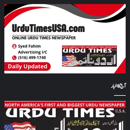
آج کا اخبار