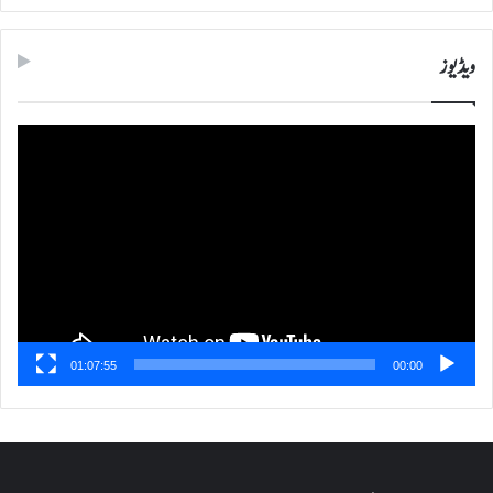
ویڈیوز
ویڈیو
پلیئر
01:07:55
00:00