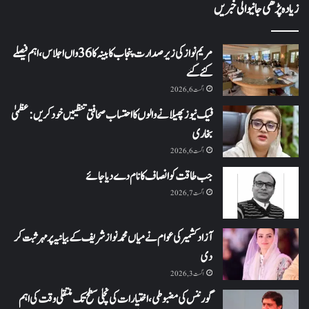
زیادہ پڑھی جانیوالی خبریں
مریم نواز کی زیر صدارت پنجاب کابینہ کا 36واں اجلاس،اہم فیصلے
کئے گئے
اگست 6, 2026
فیک نیوز پھیلانے والوں کا احتساب صحافتی تنظیمیں خود کریں: عظمیٰ
بخاری
اگست 6, 2026
جب طاقت کو انصاف کا نام دے دیا جائے
اگست 7, 2026
آزاد کشمیر کی عوام نے میاں محمد نواز شریف کے بیانیہ پر مہر ثبت کر
دی
اگست 3, 2026
گورننس کی مضبوطی، اختیارات کی نچلی سطح تک منتقلی وقت کی اہم