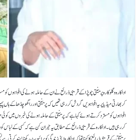
اداکارہ و گلوکارہ پرینیتی چوپڑا کے قریبی ذرائع نے ان کے حاملہ ہونے کی افواہوں کو مس
کر بھارتی میڈیا پر یہ افواہویں گردش کررہی تھیں کہ پرینیتی اور راگھو چڈھا کے ہاں پ
افواہوں کو مسترد کرتے ہوئے کہا ہےکہ پرینیتی کے حاملہ ہونے کی خبروں میں کوئی صداق
کررہی ہیں۔اداکارہ کے قریبی ذرائع کے مطابق یہ حیران کن ہے کہ کسی کے لباس کو دیک
پرینیتی کے قریبی ذرائع کا کہنا تھا کہ اداکارہ اپنی زندگی کو پرائیویٹ رکھنا پسند کرتی 