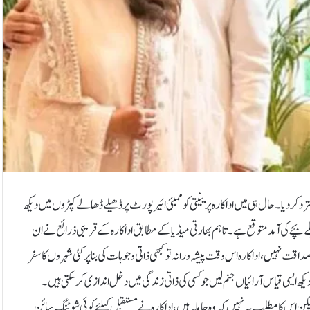
ترد کردیا۔حال ہی میں اداکارہ پرینیتی کو ممبئی ائیرپورٹ پر ڈھیلے ڈھالے کپڑوں میں دیکھ
ہلے بچے کی آمد متوقع ہے۔تاہم بھارتی میڈیا کے مطابق اداکار ہ کے قریبی ذرائع نے ان
ت نہیں، اداکارہ اس وقت پیشہ ورانہ تو کبھی ذاتی وجوہات کی بنا پر کئی شہروں کا سفر
ھ ایسی قیاس آرائیاں جنم لیں جو کسی کی ذاتی زندگی میں دخل اندازی کرسکتی ہیں۔
ہے لیکن اس کا مطلب یہ نہیں کہ وہ حاملہ ہیں، اداکارہ نے مستقبل کیلئے کوئی شوٹنگ سائن