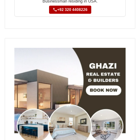
Businessman residing in USA.
+92 320 4408226