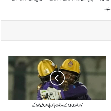
ی ہے۔
ک
و
ئ
ٹ
ہ
گ
ل
ی
ڈ
ی
کوئٹہ گلیڈی ایٹرز کے ردرفورڈ اچانک پی ایس ایل چھوڑ گئے
ا