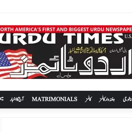
نالوجی
ہفتہ وار کالمز
کالمز
MATRIMONIALS
آج کا اخبار