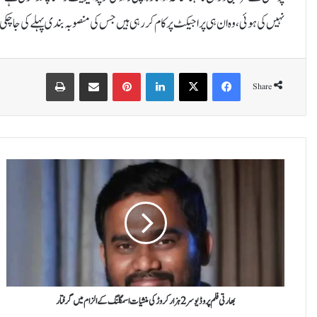
نہیں کی ہوئی، وہ ان ہی پراجیکٹ پر کام کررہی ہیں جس کی منصوبہ بندی پہلے کی جاچک
Print
Share via Email
Pinterest
LinkedIn
X
Facebook
Share
ب
ھ
ا
ر
ت
ی
ف
ل
م
پ
بھارتی فلم پروڈیوسر 2 ہزار کروڑ کی منشیات اسمگلنگ کے الزام میں گرفتار
ر