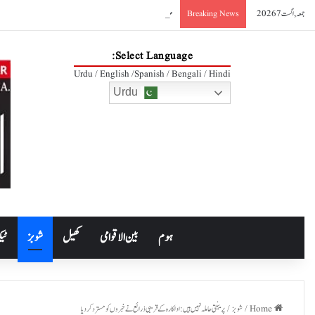
جمعہ, اگست 7 2026
صدر آصف علی زرداری کا مکہ مشترکہ دفاعی معاہدے کا خیرمقدم
Breaking News
Select Language:
Urdu / English /Spanish / Bengali / Hindi
Urdu
ہوم
بین الاقوامی
کھیل
شوبز
ٹیک
Home
/
شوبز
/
پرینیتی حاملہ نہیں ہیں: اداکارہ کے قریبی ذرائع نے خبروں کو مسترد کردیا