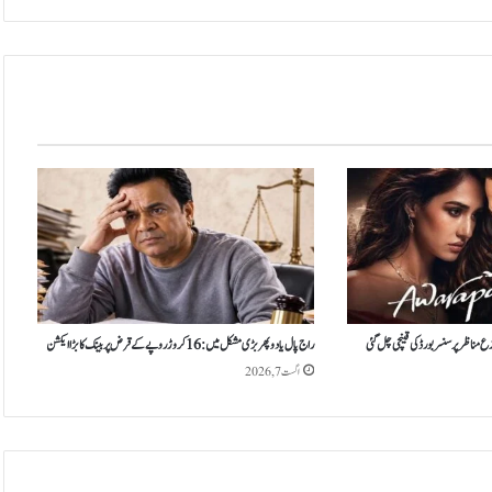
ی
ٹ
ر
ز
ک
ے
ر
د
ر
ف
و
ر
ڈ
ا
چ
راج پال یادو پھر بڑی مشکل میں: 16 کروڑ روپے کے قرض پر بینک کا بڑا ایکشن
ا
اگست 7, 2026
ن
ک
پ
ی
ا