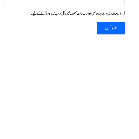
ف
ت
اس براؤزر میں میرا نام، ای میل، اور ویب سائٹ محفوظ رکھیں اگلی بار جب میں تبصرہ کرنے کےلیے۔
ا
ر